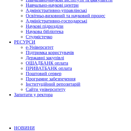
Навчально-наукові центри
Адміністративно-управлінські
Освітньо-виховний та науковий процес
Адміністративно-господарські
Наукові підрозділи
Наукова бібліотека
Студмістечко
РЕСУРСИ
е-Університет
Підтримка користувачів
Державні закупівлі
ОЩАДБАНК оплата
ПРИВАТБАНК оплата
Поштовий сервер
Програмне забезпечення
Інституційний репозитарій
Сайти університету
Запитати у ректора
НОВИНИ