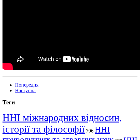
Попередня
Наступна
Теги
ННІ міжнародних відносин,
історії та філософії
ННІ
796
природничих та аграрних наук
ННІ