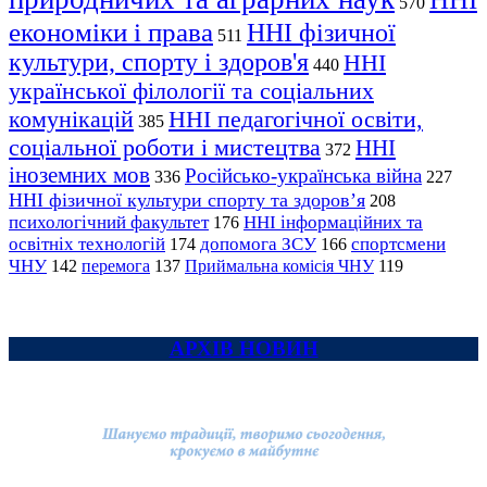
570
економіки і права
ННІ фізичної
511
культури, спорту і здоров'я
ННІ
440
української філології та соціальних
комунікацій
ННІ педагогічної освіти,
385
соціальної роботи і мистецтва
ННІ
372
іноземних мов
Російсько-українська війна
336
227
ННІ фізичної культури спорту та здоров’я
208
психологічний факультет
ННІ інформаційних та
176
освітніх технологій
допомога ЗСУ
спортсмени
174
166
ЧНУ
перемога
142
137
Приймальна комісія ЧНУ
119
АРХІВ НОВИН