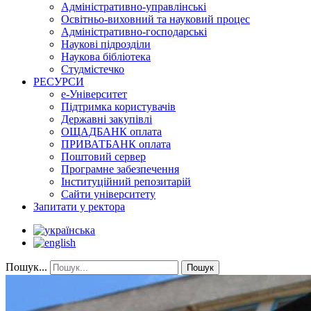
Адміністративно-управлінські
Освітньо-виховний та науковий процес
Адміністративно-господарські
Наукові підрозділи
Наукова бібліотека
Студмістечко
РЕСУРСИ
е-Університет
Підтримка користувачів
Державні закупівлі
ОЩАДБАНК оплата
ПРИВАТБАНК оплата
Поштовий сервер
Програмне забезпечення
Інституційний репозитарій
Сайти університету
Запитати у ректора
Пошук...
Пошук