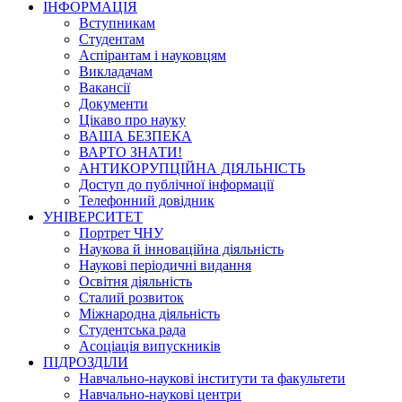
ІНФОРМАЦІЯ
Вступникам
Студентам
Аспірантам і науковцям
Викладачам
Вакансії
Документи
Цікаво про науку
ВАША БЕЗПЕКА
ВАРТО ЗНАТИ!
АНТИКОРУПЦІЙНА ДІЯЛЬНІСТЬ
Доступ до публічної інформації
Телефонний довідник
УНІВЕРСИТЕТ
Портрет ЧНУ
Наукова й інноваційна діяльність
Наукові періодичні видання
Освітня діяльність
Сталий розвиток
Міжнародна діяльність
Студентська рада
Асоціація випускників
ПІДРОЗДІЛИ
Навчально-наукові інститути та факультети
Навчально-наукові центри