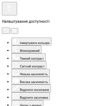
Налаштування доступності
Інвертувати кольори
Монохромний
Темний контраст
Світлий контраст
Низька насиченість
Висока насиченість
Виділити посилання
Виділити заголовки
Читач з екрана