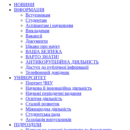
НОВИНИ
ІНФОРМАЦІЯ
Вступникам
Студентам
Аспірантам і науковцям
Викладачам
Вакансії
Документи
Цікаво про науку
ВАША БЕЗПЕКА
ВАРТО ЗНАТИ!
АНТИКОРУПЦІЙНА ДІЯЛЬНІСТЬ
Доступ до публічної інформації
Телефонний довідник
УНІВЕРСИТЕТ
Портрет ЧНУ
Наукова й інноваційна діяльність
Наукові періодичні видання
Освітня діяльність
Сталий розвиток
Міжнародна діяльність
Студентська рада
Асоціація випускників
ПІДРОЗДІЛИ
Навчально-наукові інститути та факультети