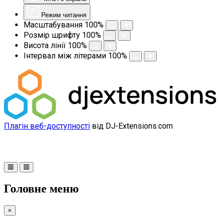
Режим читання
Масштабування
100
%
Розмір шрифту
100
%
Висота лінії
100
%
Інтервал між літерами
100
%
Плагін веб-доступності
від DJ-Extensions.com
Головне меню
×