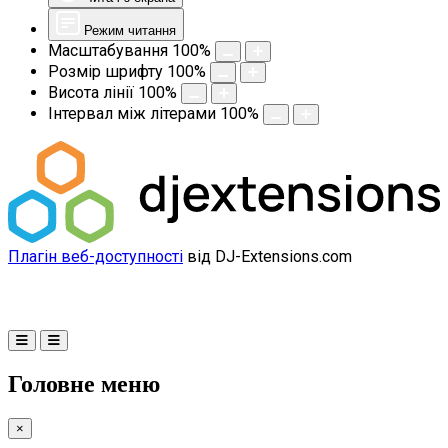
Режим читання
Масштабування
100
%
Розмір шрифту
100
%
Висота лінії
100
%
Інтервал між літерами
100
%
Плагін веб-доступності
від DJ-Extensions.com
Головне меню
×