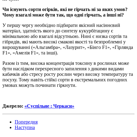
Чи існують сорти огірків, які не гірчать ні за яких умов?
Чому взагалі може бути так, що одні гірчать, а інші ні?
У першу чергу необхідно підбирати якісний насіннєвий
матеріал, здатність якого до синтезу кукурбітацину є
мінімальною або взагалі відсутньою. Нині є низка сортів та
гібридів, які мають високі смакові якості та безпроблемні у
вирощуванні («Альгамбра», «Лазурит», «Бінго F1», «Гірлянда
F1», «Амелія F1», та інші).
Разом із тим, висока концентрація токсину в рослинах може
бути наслідком перехресного запилення з дикими видами
кабачків або стресу росту рослин через високу температуру та
посуху. Тому навіть стійкі сорти в екстремальних погодних
умовах можуть починати гіркнути.
Джерело:
«Суспільне : Черкаси»
Попередня
Наступна