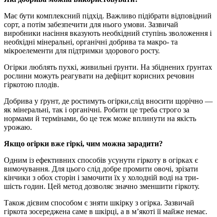
Має бути комплексний підхід. Важливо підібрати відповідний
сорт, а потім забезпечити для нього умови. Зазвичай
виробники насіння вказують необхідний ступінь зволоження і
необхідні мінеральні, органічні добрива та макро- та
мікроелементи для підтримки здорового росту.
Огірки люблять пухкі, живильні ґрунти. На збіднених ґрунтах
рослини можуть реагувати на дефіцит корисних речовин
гіркотою плодів.
Добрива у ґрунт, де ростимуть огірки,слід вносити щорічно —
як мінеральні, так і органічні. Робити це треба строго за
нормами й термінами, бо це теж може вплинути на якість
урожаю.
Якщо огірки вже гіркі, чим можна зарадити?
Одним із ефективних способів усунути гіркоту в огірках є
вимочування. Для цього слід добре промити овочі, зрізати
кінчики з обох сторін і замочити їх у холодній воді на три-
шість годин. Цей метод дозволяє значно зменшити гіркоту.
Також дієвим способом є зняти шкірку з огірка. Зазвичай
гіркота зосереджена саме в шкірці, а в м’якоті її майже немає.