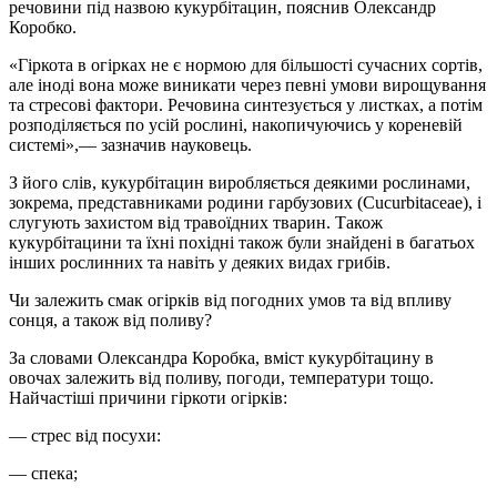
речовини під назвою кукурбітацин, пояснив Олександр
Коробко.
«Гіркота в огірках не є нормою для більшості сучасних сортів,
але іноді вона може виникати через певні умови вирощування
та стресові фактори. Речовина синтезується у листках, а потім
розподіляється по усій рослині, накопичуючись у кореневій
системі»,— зазначив науковець.
З його слів, кукурбітацин виробляється деякими рослинами,
зокрема, представниками родини гарбузових (Cucurbitaceae), і
слугують захистом від травоїдних тварин. Також
кукурбітацини та їхні похідні також були знайдені в багатьох
інших рослинних та навіть у деяких видах грибів.
Чи залежить смак огірків від погодних умов та від впливу
сонця, а також від поливу?
За словами Олександра Коробка, вміст кукурбітацину в
овочах залежить від поливу, погоди, температури тощо.
Найчастіші причини гіркоти огірків:
— стрес від посухи:
— спека;