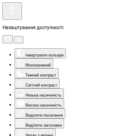
Налаштування доступності
Інвертувати кольори
Монохромний
Темний контраст
Світлий контраст
Низька насиченість
Висока насиченість
Виділити посилання
Виділити заголовки
Читач з екрана