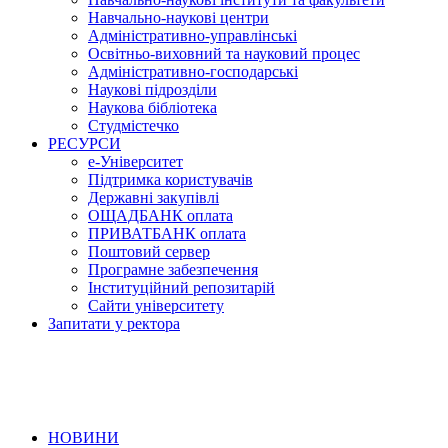
Навчально-наукові центри
Адміністративно-управлінські
Освітньо-виховний та науковий процес
Адміністративно-господарські
Наукові підрозділи
Наукова бібліотека
Студмістечко
РЕСУРСИ
е-Університет
Підтримка користувачів
Державні закупівлі
ОЩАДБАНК оплата
ПРИВАТБАНК оплата
Поштовий сервер
Програмне забезпечення
Інституційний репозитарій
Сайти університету
Запитати у ректора
НОВИНИ