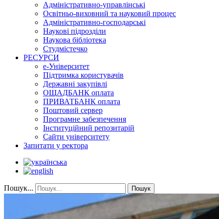
Адміністративно-управлінські
Освітньо-виховний та науковий процес
Адміністративно-господарські
Наукові підрозділи
Наукова бібліотека
Студмістечко
РЕСУРСИ
е-Університет
Підтримка користувачів
Державні закупівлі
ОЩАДБАНК оплата
ПРИВАТБАНК оплата
Поштовий сервер
Програмне забезпечення
Інституційний репозитарій
Сайти університету
Запитати у ректора
Пошук...
Пошук