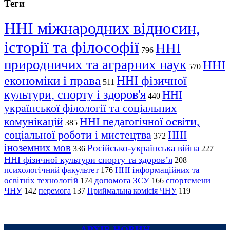
Теги
ННІ міжнародних відносин,
історії та філософії
ННІ
796
природничих та аграрних наук
ННІ
570
економіки і права
ННІ фізичної
511
культури, спорту і здоров'я
ННІ
440
української філології та соціальних
комунікацій
ННІ педагогічної освіти,
385
соціальної роботи і мистецтва
ННІ
372
іноземних мов
Російсько-українська війна
336
227
ННІ фізичної культури спорту та здоров’я
208
психологічний факультет
ННІ інформаційних та
176
освітніх технологій
допомога ЗСУ
спортсмени
174
166
ЧНУ
перемога
142
137
Приймальна комісія ЧНУ
119
АРХІВ НОВИН