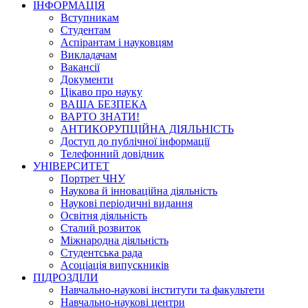
ІНФОРМАЦІЯ
Вступникам
Студентам
Аспірантам і науковцям
Викладачам
Вакансії
Документи
Цікаво про науку
ВАША БЕЗПЕКА
ВАРТО ЗНАТИ!
АНТИКОРУПЦІЙНА ДІЯЛЬНІСТЬ
Доступ до публічної інформації
Телефонний довідник
УНІВЕРСИТЕТ
Портрет ЧНУ
Наукова й інноваційна діяльність
Наукові періодичні видання
Освітня діяльність
Сталий розвиток
Міжнародна діяльність
Студентська рада
Асоціація випускників
ПІДРОЗДІЛИ
Навчально-наукові інститути та факультети
Навчально-наукові центри