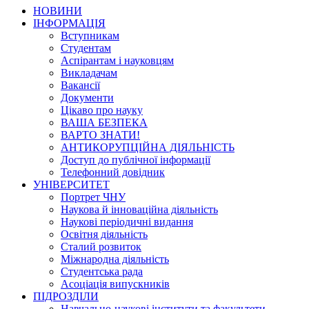
НОВИНИ
ІНФОРМАЦІЯ
Вступникам
Студентам
Аспірантам і науковцям
Викладачам
Вакансії
Документи
Цікаво про науку
ВАША БЕЗПЕКА
ВАРТО ЗНАТИ!
АНТИКОРУПЦІЙНА ДІЯЛЬНІСТЬ
Доступ до публічної інформації
Телефонний довідник
УНІВЕРСИТЕТ
Портрет ЧНУ
Наукова й інноваційна діяльність
Наукові періодичні видання
Освітня діяльність
Сталий розвиток
Міжнародна діяльність
Студентська рада
Асоціація випускників
ПІДРОЗДІЛИ
Навчально-наукові інститути та факультети