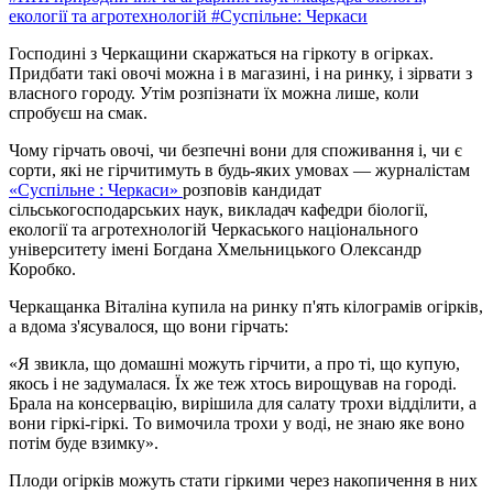
екології та агротехнологій
#Суспільне: Черкаси
Господині з Черкащини скаржаться на гіркоту в огірках.
Придбати такі овочі можна і в магазині, і на ринку, і зірвати з
власного городу. Утім розпізнати їх можна лише, коли
спробуєш на смак.
Чому гірчать овочі, чи безпечні вони для споживання і, чи є
сорти, які не гірчитимуть в будь-яких умовах — журналістам
«Суспільне : Черкаси»
розповів кандидат
сільськогосподарських наук, викладач кафедри біології,
екології та агротехнологій Черкаського національного
університету імені Богдана Хмельницького Олександр
Коробко.
Черкащанка Віталіна купила на ринку п'ять кілограмів огірків,
а вдома з'ясувалося, що вони гірчать:
«Я звикла, що домашні можуть гірчити, а про ті, що купую,
якось і не задумалася. Їх же теж хтось вирощував на городі.
Брала на консервацію, вирішила для салату трохи відділити, а
вони гіркі-гіркі. То вимочила трохи у воді, не знаю яке воно
потім буде взимку».
Плоди огірків можуть стати гіркими через накопичення в них