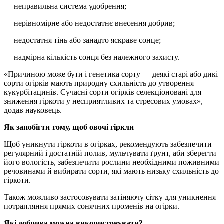
— неправильна система удобрення;
— нерівномірне або недостатнє внесення добрив;
— недостатня тінь або занадто яскраве сонце;
— надмірна кількість сонця без належного захисту.
«Причиною може бути і генетика сорту — деякі старі або дикі
сорти огірків мають природну схильність до утворення
кукурбітацинів. Сучасні сорти огірків селекціоновані для
зниження гіркоти у несприятливих та стресових умовах», —
додав науковець.
Як запобігти тому, щоб овочі гіркли
Щоб уникнути гіркоти в огірках, рекомендують забезпечити
регулярний і достатній полив, мульчувати ґрунт, аби зберегти
його вологість, забезпечити рослини необхідними поживними
речовинами й вибирати сорти, які мають низьку схильність до
гіркоти.
Також можливо застосовувати затіняючу сітку для уникнення
потрапляння прямих сонячних променів на огірки.
Які добрива можна використовувати?