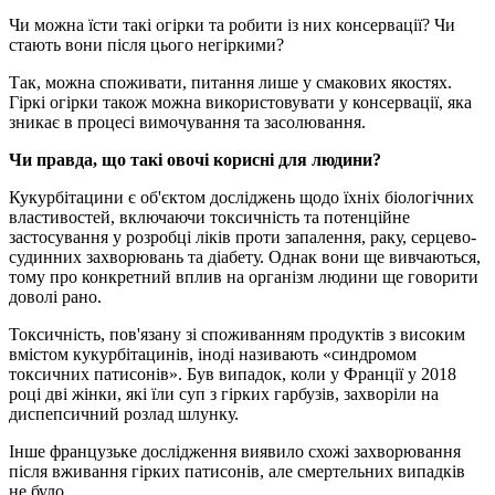
Чи можна їсти такі огірки та робити із них консервації? Чи
стають вони після цього негіркими?
Так, можна споживати, питання лише у смакових якостях.
Гіркі огірки також можна використовувати у консервації, яка
зникає в процесі вимочування та засолювання.
Чи правда, що такі овочі корисні для людини?
Кукурбітацини є об'єктом досліджень щодо їхніх біологічних
властивостей, включаючи токсичність та потенційне
застосування у розробці ліків проти запалення, раку, серцево-
судинних захворювань та діабету. Однак вони ще вивчаються,
тому про конкретний вплив на організм людини ще говорити
доволі рано.
Токсичність, пов'язану зі споживанням продуктів з високим
вмістом кукурбітацинів, іноді називають «синдромом
токсичних патисонів». Був випадок, коли у Франції у 2018
році дві жінки, які їли суп з гірких гарбузів, захворіли на
диспепсичний розлад шлунку.
Інше французьке дослідження виявило схожі захворювання
після вживання гірких патисонів, але смертельних випадків
не було.