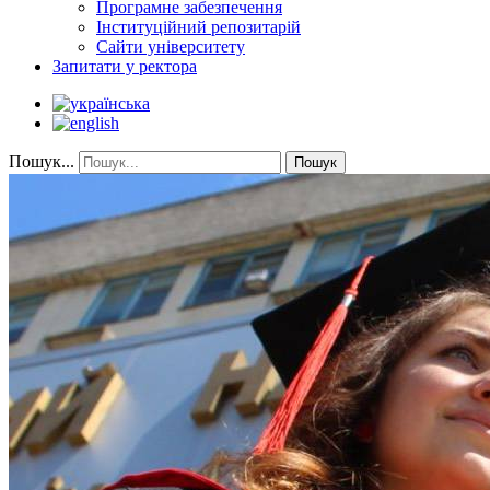
Програмне забезпечення
Інституційний репозитарій
Сайти університету
Запитати у ректора
Пошук...
Пошук