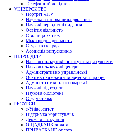
Телефонний довідник
УНІВЕРСИТЕТ
Портрет ЧНУ
Наукова й інноваційна діяльність
Наукові періодичні видання
Освітня діяльність
Сталий розвиток
Міжнародна діяльність
Студентська рада
Асоціація випускників
ПІДРОЗДІЛИ
Навчально-наукові інститути та факультети
Навчально-наукові центри
Адміністративно-управлінські
Освітньо-виховний та науковий процес
Адміністративно-господарські
Наукові підрозділи
Наукова бібліотека
Студмістечко
РЕСУРСИ
е-Університет
Підтримка користувачів
Державні закупівлі
ОЩАДБАНК оплата
ПРИВАТБАНК оплата