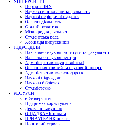
УНІВЕРСИТЕТ
Портрет ЧНУ
Наукова й інноваційна діяльність
Наукові періодичні видання
Освітня діяльність
Сталий розвиток
Міжнародна діяльність
Студентська рада
Асоціація випускників
ПІДРОЗДІЛИ
Навчально-наукові інститути та факультети
Навчально-наукові центри
Адміністративно-управлінські
Освітньо-виховний та науковий процес
Адміністративно-господарські
Наукові підрозділи
Наукова бібліотека
Студмістечко
РЕСУРСИ
е-Університет
Підтримка користувачів
Державні закупівлі
ОЩАДБАНК оплата
ПРИВАТБАНК оплата
Поштовий сервер