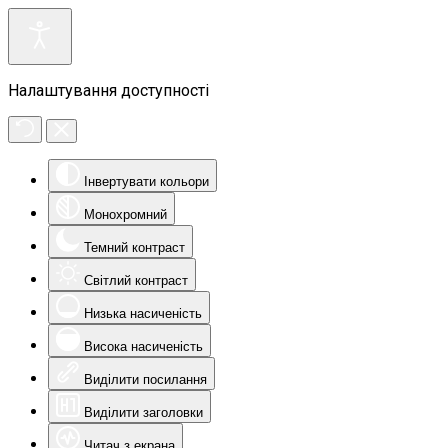
Налаштування доступності
Інвертувати кольори
Монохромний
Темний контраст
Світлий контраст
Низька насиченість
Висока насиченість
Виділити посилання
Виділити заголовки
Читач з екрана