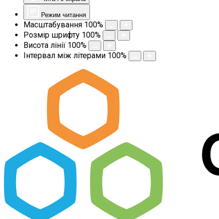
Режим читання
Масштабування
100
%
Розмір шрифту
100
%
Висота лінії
100
%
Інтервал між літерами
100
%