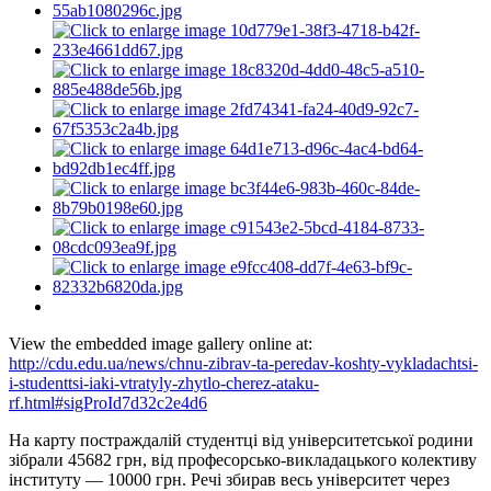
View the embedded image gallery online at:
http://cdu.edu.ua/news/chnu-zibrav-ta-peredav-koshty-vykladachtsi-
i-studenttsi-iaki-vtratyly-zhytlo-cherez-ataku-
rf.html#sigProId7d32c2e4d6
На карту постраждалій студентці від університетської родини
зібрали 45682 грн, від професорсько-викладацького колективу
інституту — 10000 грн. Речі збирав весь університет через