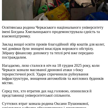
Освітянська родина Черкаського національного університету
імені Богдана Хмельницького продемонструвала єдність та
взаємопідтримку.
Заклад вищої освіти провів благодійний збір коштів для колег,
чиї домівки були знищені внаслідок ворожого обстрілу.
Зібрану фінансову допомогу та теплі речі вже передано
постраждалим.
Нагадаємо, лихо сталося в ніч на 18 грудня 2025 року, коли
Черкаси зазнали масованої дронової атаки з боку
терористичної
росії
. Удари спричинили руйнування
інфраструктури, знищення автомобілів та житлових будинків
містян.
Серед тих, хто втратив дах над головою, опинилися й
представниці університетської спільноти.
Суттєвих втрат зазнала родина Оксани
Пушонкової
,
завідувачки кафедри образотворчого і декоративно-