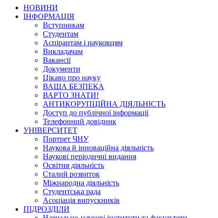
НОВИНИ
ІНФОРМАЦІЯ
Вступникам
Студентам
Аспірантам і науковцям
Викладачам
Вакансії
Документи
Цікаво про науку
ВАША БЕЗПЕКА
ВАРТО ЗНАТИ!
АНТИКОРУПЦІЙНА ДІЯЛЬНІСТЬ
Доступ до публічної інформації
Телефонний довідник
УНІВЕРСИТЕТ
Портрет ЧНУ
Наукова й інноваційна діяльність
Наукові періодичні видання
Освітня діяльність
Сталий розвиток
Міжнародна діяльність
Студентська рада
Асоціація випускників
ПІДРОЗДІЛИ
Навчально-наукові інститути та факультети