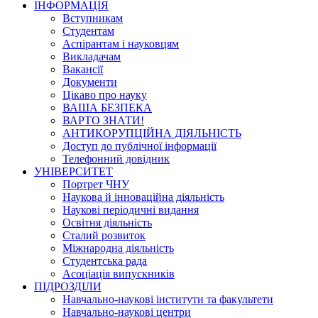
ІНФОРМАЦІЯ
Вступникам
Студентам
Аспірантам і науковцям
Викладачам
Вакансії
Документи
Цікаво про науку
ВАША БЕЗПЕКА
ВАРТО ЗНАТИ!
АНТИКОРУПЦІЙНА ДІЯЛЬНІСТЬ
Доступ до публічної інформації
Телефонний довідник
УНІВЕРСИТЕТ
Портрет ЧНУ
Наукова й інноваційна діяльність
Наукові періодичні видання
Освітня діяльність
Сталий розвиток
Міжнародна діяльність
Студентська рада
Асоціація випускників
ПІДРОЗДІЛИ
Навчально-наукові інститути та факультети
Навчально-наукові центри