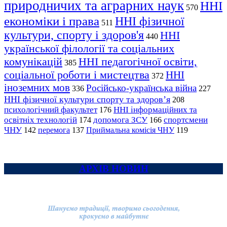
природничих та аграрних наук
ННІ
570
економіки і права
ННІ фізичної
511
культури, спорту і здоров'я
ННІ
440
української філології та соціальних
комунікацій
ННІ педагогічної освіти,
385
соціальної роботи і мистецтва
ННІ
372
іноземних мов
Російсько-українська війна
336
227
ННІ фізичної культури спорту та здоров’я
208
психологічний факультет
ННІ інформаційних та
176
освітніх технологій
допомога ЗСУ
спортсмени
174
166
ЧНУ
перемога
142
137
Приймальна комісія ЧНУ
119
АРХІВ НОВИН