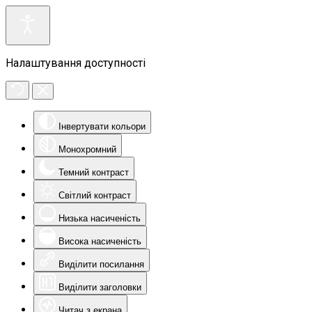
Налаштування доступності
Інвертувати кольори
Монохромний
Темний контраст
Світлий контраст
Низька насиченість
Висока насиченість
Виділити посилання
Виділити заголовки
Читач з екрана