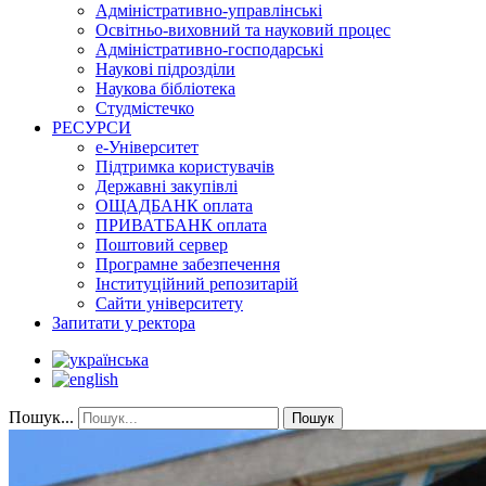
Адміністративно-управлінські
Освітньо-виховний та науковий процес
Адміністративно-господарські
Наукові підрозділи
Наукова бібліотека
Студмістечко
РЕСУРСИ
е-Університет
Підтримка користувачів
Державні закупівлі
ОЩАДБАНК оплата
ПРИВАТБАНК оплата
Поштовий сервер
Програмне забезпечення
Інституційний репозитарій
Сайти університету
Запитати у ректора
Пошук...
Пошук