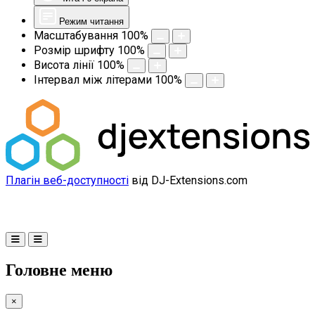
Режим читання
Масштабування
100
%
Розмір шрифту
100
%
Висота лінії
100
%
Інтервал між літерами
100
%
Плагін веб-доступності
від DJ-Extensions.com
Головне меню
×