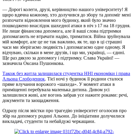
— Дорогі колеги, друзі, керівництво нашого університету! Я
щиро вдячна кожному, хто долучився до збору та допоміг мені
розпочати відновлення мого будинку, який було значно
пошкоджено внаслідок
шахедної
атаки в ніч з 17 на 18 грудня.
Не лише фінансова допомога, але й ваші слова підтримки
допомагають не втрачати надію, триматися. Війна зруйнувала
мій комфорт, але це не так важливо, як те, що в ці страшні
часи ми зберігаємо людяність і допомагаємо одне одному. Я
відчуваю, скільки в мене друзів, і що ми, українці, — єдині.
Ще раз дякую за допомогу і підтримку. Слава Україні! —
зазначила Оксана Пушонкова.
Також без житла залишилася студентка ННІ економіки і права
Альона Слободенюк
. Тієї ночі у будинок її родини сталося
пряме влучання ворожого «шахеда». У момент атаки в
приміщенні перебувала маленька дитина. Дивом усі
залишилися живі, але вогонь забрав усе нажите роками: речі,
документи та заощадження.
Одразу після звістки про трагедію університет оголосив про
збір на допомогу родині Альони. До ініціативи долучилися
викладачі, студенти та небайдужі
черкащани
.