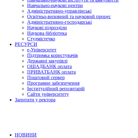
Навчально-наукові центри
Адміністративно-управлінські
Освітньо-виховний та науковий процес
Адміністративно-господарські
Наукові підрозділи
Наукова бібліотека
Студмістечко
РЕСУРСИ
е-Університет
Підтримка користувачів
Державні закупівлі
ОЩАДБАНК оплата
ПРИВАТБАНК оплата
Поштовий сервер
Програмне забезпечення
Інституційний репозитарій
Сайти університету
Запитати у ректора
НОВИНИ