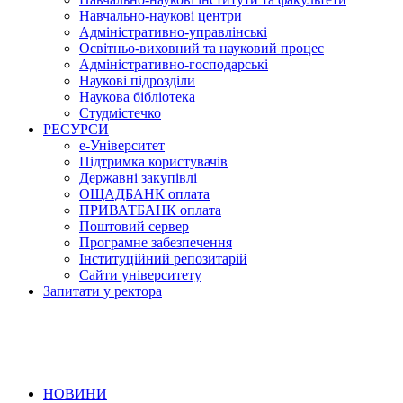
Навчально-наукові центри
Адміністративно-управлінські
Освітньо-виховний та науковий процес
Адміністративно-господарські
Наукові підрозділи
Наукова бібліотека
Студмістечко
РЕСУРСИ
е-Університет
Підтримка користувачів
Державні закупівлі
ОЩАДБАНК оплата
ПРИВАТБАНК оплата
Поштовий сервер
Програмне забезпечення
Інституційний репозитарій
Сайти університету
Запитати у ректора
НОВИНИ