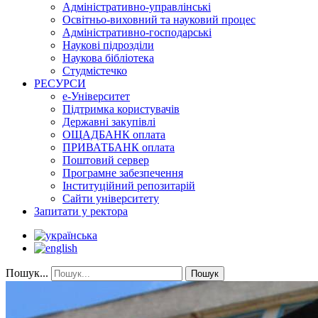
Адміністративно-управлінські
Освітньо-виховний та науковий процес
Адміністративно-господарські
Наукові підрозділи
Наукова бібліотека
Студмістечко
РЕСУРСИ
е-Університет
Підтримка користувачів
Державні закупівлі
ОЩАДБАНК оплата
ПРИВАТБАНК оплата
Поштовий сервер
Програмне забезпечення
Інституційний репозитарій
Сайти університету
Запитати у ректора
Пошук...
Пошук