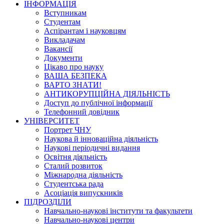
ІНФОРМАЦІЯ
Вступникам
Студентам
Аспірантам і науковцям
Викладачам
Вакансії
Документи
Цікаво про науку
ВАША БЕЗПЕКА
ВАРТО ЗНАТИ!
АНТИКОРУПЦІЙНА ДІЯЛЬНІСТЬ
Доступ до публічної інформації
Телефонний довідник
УНІВЕРСИТЕТ
Портрет ЧНУ
Наукова й інноваційна діяльність
Наукові періодичні видання
Освітня діяльність
Сталий розвиток
Міжнародна діяльність
Студентська рада
Асоціація випускників
ПІДРОЗДІЛИ
Навчально-наукові інститути та факультети
Навчально-наукові центри