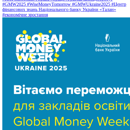
#GMW2025
#WiseMoneyTomorrow
#GMWUkraine2025
#Центр
фінансових знань Національного банку України «Талан»
#економічне зростання