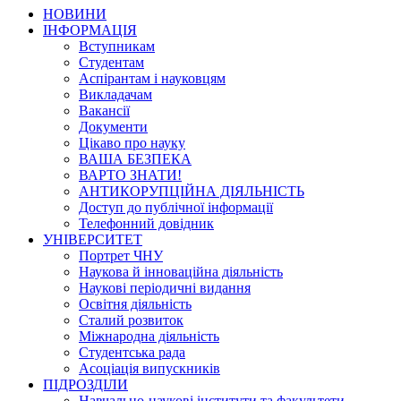
НОВИНИ
ІНФОРМАЦІЯ
Вступникам
Студентам
Аспірантам і науковцям
Викладачам
Вакансії
Документи
Цікаво про науку
ВАША БЕЗПЕКА
ВАРТО ЗНАТИ!
АНТИКОРУПЦІЙНА ДІЯЛЬНІСТЬ
Доступ до публічної інформації
Телефонний довідник
УНІВЕРСИТЕТ
Портрет ЧНУ
Наукова й інноваційна діяльність
Наукові періодичні видання
Освітня діяльність
Сталий розвиток
Міжнародна діяльність
Студентська рада
Асоціація випускників
ПІДРОЗДІЛИ
Навчально-наукові інститути та факультети