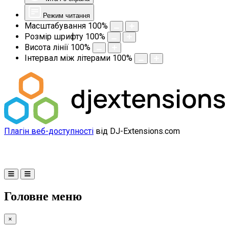
Режим читання
Масштабування
100
%
Розмір шрифту
100
%
Висота лінії
100
%
Інтервал між літерами
100
%
Плагін веб-доступності
від DJ-Extensions.com
Головне меню
×