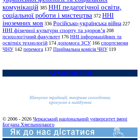
комунікацій
ННІ педагогічної освіти,
385
соціальної роботи і мистецтва
ННІ
372
іноземних мов
Російсько-українська війна
336
227
ННІ фізичної культури спорту та здоров’я
208
психологічний факультет
ННІ інформаційних та
176
освітніх технологій
допомога ЗСУ
спортсмени
174
166
ЧНУ
перемога
142
137
Приймальна комісія ЧНУ
119
АРХІВ НОВИН
© 2006 - 2026
Черкаський національний університет імені
Богдана Хмельницького