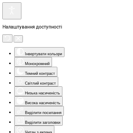
Налаштування доступності
Інвертувати кольори
Монохромний
Темний контраст
Світлий контраст
Низька насиченість
Висока насиченість
Виділити посилання
Виділити заголовки
Читач з екрана