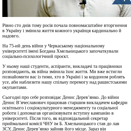
Рівно сто днів тому росія почала повномасштабне вторгнення
в Україну і змінила життя кожного українця кардинально й
надовго.
На 75-ий день війни у Черкаському національному
університеті імені Богдана Хмельницького започаткували
соціально-психологічний проєкт.
У ньому наші студенти, аспіранти, викладачі та працівники
розповідають, як війна змінила їхнє життя. Ми вже встигли
познайомити вас із тими, хто в Україні і за кордоном роблять
усе, аби наблизити нашу спільну перемогу над рашистськими
окупантами.
Сьогодні про себе розповідає Денис Дерев’янко. До війни
Денис В’ячеславович працював старшим викладачем кафедри
освітнього і соціокультурного менеджменту та соціальної
роботи і допомагав організовувати вступну кампанію в
університеті. Після того, як відповідальний секретар
приймальної комісії ЧНУ ім Б. Хмельницького став до лав
ЗСУ, Денис Дерев’янко зайняв його місце. Зараз він