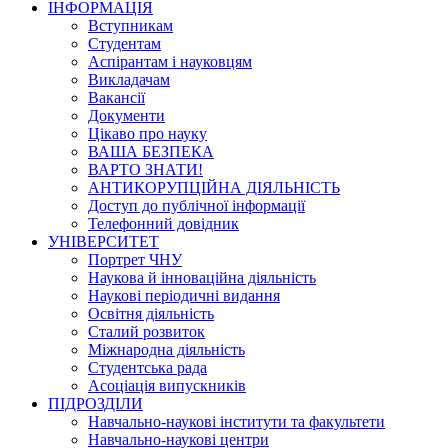
ІНФОРМАЦІЯ
Вступникам
Студентам
Аспірантам і науковцям
Викладачам
Вакансії
Документи
Цікаво про науку
ВАША БЕЗПЕКА
ВАРТО ЗНАТИ!
АНТИКОРУПЦІЙНА ДІЯЛЬНІСТЬ
Доступ до публічної інформації
Телефонний довідник
УНІВЕРСИТЕТ
Портрет ЧНУ
Наукова й інноваційна діяльність
Наукові періодичні видання
Освітня діяльність
Сталий розвиток
Міжнародна діяльність
Студентська рада
Асоціація випускників
ПІДРОЗДІЛИ
Навчально-наукові інститути та факультети
Навчально-наукові центри