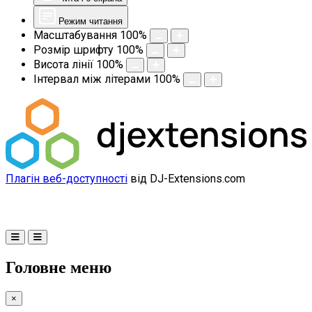
Режим читання
Масштабування
100
%
Розмір шрифту
100
%
Висота лінії
100
%
Інтервал між літерами
100
%
Плагін веб-доступності
від DJ-Extensions.com
Головне меню
×