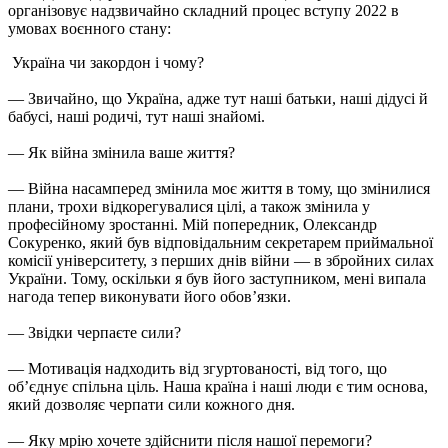
організовує надзвичайно складний процес вступу 2022 в
умовах воєнного стану:
Україна чи закордон і чому?
— Звичайно, що Україна, адже тут наші батьки, наші дідусі й
бабусі, наші родичі, тут наші знайомі.
— Як війна змінила ваше життя?
— Війна насамперед змінила моє життя в тому, що змінилися
плани, трохи
відкорегувалися
цілі, а також змінила у
професійному зростанні. Мій попередник, Олександр
Сокуренко, який був відповідальним секретарем приймальної
комісії університету, з перших днів війни — в збройних силах
України. Тому, оскільки я був його заступником, мені випала
нагода тепер виконувати його обов’язки.
— Звідки черпаєте сили?
— Мотивація надходить від згуртованості, від того, що
об’єднує спільна ціль. Наша країна і наші люди є тим основа,
який дозволяє черпати сили кожного дня.
— Яку мрію хочете здійснити після нашої перемоги?