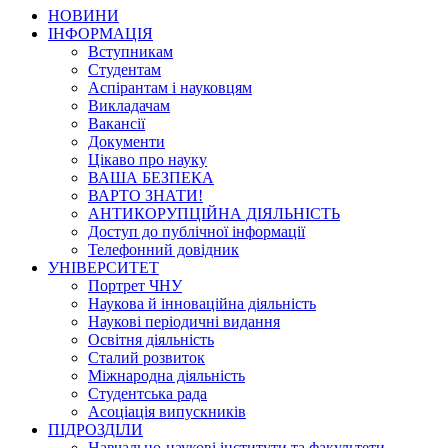
НОВИНИ
ІНФОРМАЦІЯ
Вступникам
Студентам
Аспірантам і науковцям
Викладачам
Вакансії
Документи
Цікаво про науку
ВАША БЕЗПЕКА
ВАРТО ЗНАТИ!
АНТИКОРУПЦІЙНА ДІЯЛЬНІСТЬ
Доступ до публічної інформації
Телефонний довідник
УНІВЕРСИТЕТ
Портрет ЧНУ
Наукова й інноваційна діяльність
Наукові періодичні видання
Освітня діяльність
Сталий розвиток
Міжнародна діяльність
Студентська рада
Асоціація випускників
ПІДРОЗДІЛИ
Навчально-наукові інститути та факультети