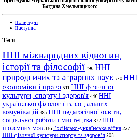
Пресслужба Черкаського національного університету імені
Богдана Хмельницького
Попередня
Наступна
Теги
ННІ міжнародних відносин,
історії та філософії
ННІ
796
природничих та аграрних наук
ННІ
570
економіки і права
ННІ фізичної
511
культури, спорту і здоров'я
ННІ
440
української філології та соціальних
комунікацій
ННІ педагогічної освіти,
385
соціальної роботи і мистецтва
ННІ
372
іноземних мов
Російсько-українська війна
336
227
ННІ фізичної культури спорту та здоров’я
208