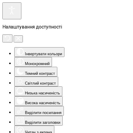
Налаштування доступності
Інвертувати кольори
Монохромний
Темний контраст
Світлий контраст
Низька насиченість
Висока насиченість
Виділити посилання
Виділити заголовки
Читач з екрана