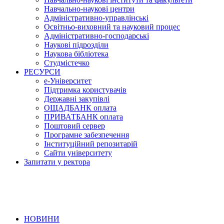
Навчально-наукові центри
Адміністративно-управлінські
Освітньо-виховний та науковий процес
Адміністративно-господарські
Наукові підрозділи
Наукова бібліотека
Студмістечко
РЕСУРСИ
е-Університет
Підтримка користувачів
Державні закупівлі
ОЩАДБАНК оплата
ПРИВАТБАНК оплата
Поштовий сервер
Програмне забезпечення
Інституційний репозитарій
Сайти університету
Запитати у ректора
НОВИНИ