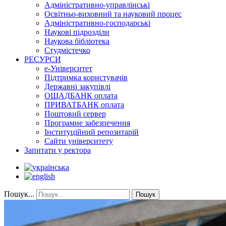
Адміністративно-управлінські
Освітньо-виховний та науковий процес
Адміністративно-господарські
Наукові підрозділи
Наукова бібліотека
Студмістечко
РЕСУРСИ
е-Університет
Підтримка користувачів
Державні закупівлі
ОЩАДБАНК оплата
ПРИВАТБАНК оплата
Поштовий сервер
Програмне забезпечення
Інституційний репозитарій
Сайти університету
Запитати у ректора
Пошук...
Пошук