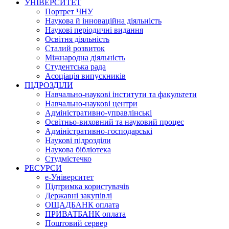
УНІВЕРСИТЕТ
Портрет ЧНУ
Наукова й інноваційна діяльність
Наукові періодичні видання
Освітня діяльність
Сталий розвиток
Міжнародна діяльність
Студентська рада
Асоціація випускників
ПІДРОЗДІЛИ
Навчально-наукові інститути та факультети
Навчально-наукові центри
Адміністративно-управлінські
Освітньо-виховний та науковий процес
Адміністративно-господарські
Наукові підрозділи
Наукова бібліотека
Студмістечко
РЕСУРСИ
е-Університет
Підтримка користувачів
Державні закупівлі
ОЩАДБАНК оплата
ПРИВАТБАНК оплата
Поштовий сервер