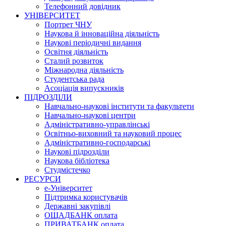
Телефонний довідник
УНІВЕРСИТЕТ
Портрет ЧНУ
Наукова й інноваційна діяльність
Наукові періодичні видання
Освітня діяльність
Сталий розвиток
Міжнародна діяльність
Студентська рада
Асоціація випускників
ПІДРОЗДІЛИ
Навчально-наукові інститути та факультети
Навчально-наукові центри
Адміністративно-управлінські
Освітньо-виховний та науковий процес
Адміністративно-господарські
Наукові підрозділи
Наукова бібліотека
Студмістечко
РЕСУРСИ
е-Університет
Підтримка користувачів
Державні закупівлі
ОЩАДБАНК оплата
ПРИВАТБАНК оплата