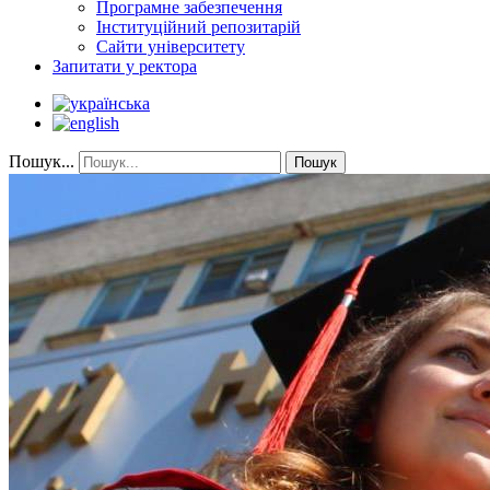
Програмне забезпечення
Інституційний репозитарій
Сайти університету
Запитати у ректора
Пошук...
Пошук