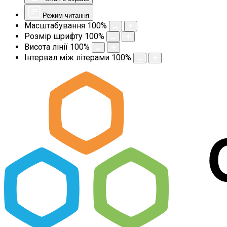
Режим читання
Масштабування
100
%
Розмір шрифту
100
%
Висота лінії
100
%
Інтервал між літерами
100
%