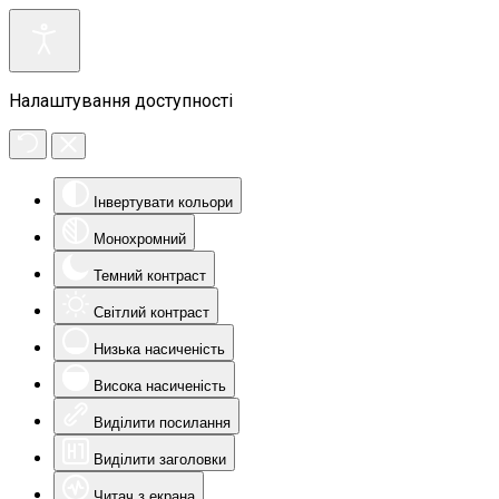
Налаштування доступності
Інвертувати кольори
Монохромний
Темний контраст
Світлий контраст
Низька насиченість
Висока насиченість
Виділити посилання
Виділити заголовки
Читач з екрана