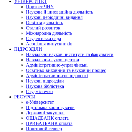
УНІВЕРСИТЕТ
Портрет ЧНУ
Наукова й інноваційна діяльність
Наукові періодичні видання
Освітня діяльність
Сталий розвиток
Міжнародна діяльність
Студентська рада
Асоціація випускників
ПІДРОЗДІЛИ
Навчально-наукові інститути та факультети
Навчально-наукові центри
Адміністративно-управлінські
Освітньо-виховний та науковий процес
Адміністративно-господарські
Наукові підрозділи
Наукова бібліотека
Студмістечко
РЕСУРСИ
е-Університет
Підтримка користувачів
Державні закупівлі
ОЩАДБАНК оплата
ПРИВАТБАНК оплата
Поштовий сервер