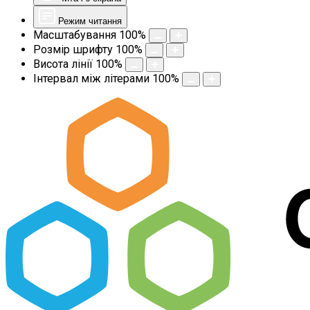
Режим читання
Масштабування
100
%
Розмір шрифту
100
%
Висота лінії
100
%
Інтервал між літерами
100
%