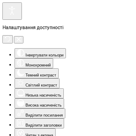
Налаштування доступності
Інвертувати кольори
Монохромний
Темний контраст
Світлий контраст
Низька насиченість
Висока насиченість
Виділити посилання
Виділити заголовки
Читач з екрана