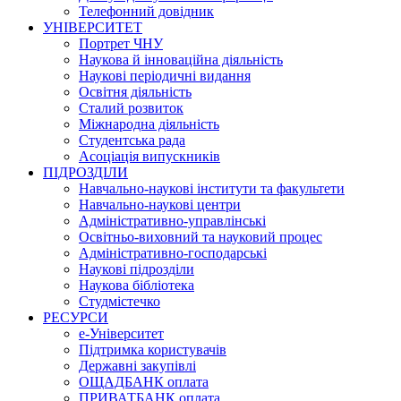
Телефонний довідник
УНІВЕРСИТЕТ
Портрет ЧНУ
Наукова й інноваційна діяльність
Наукові періодичні видання
Освітня діяльність
Сталий розвиток
Міжнародна діяльність
Студентська рада
Асоціація випускників
ПІДРОЗДІЛИ
Навчально-наукові інститути та факультети
Навчально-наукові центри
Адміністративно-управлінські
Освітньо-виховний та науковий процес
Адміністративно-господарські
Наукові підрозділи
Наукова бібліотека
Студмістечко
РЕСУРСИ
е-Університет
Підтримка користувачів
Державні закупівлі
ОЩАДБАНК оплата
ПРИВАТБАНК оплата