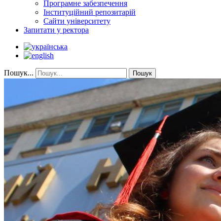
Програмне забезпечення
Інституційний репозитарій
Сайти університету
Запитати у ректора
Пошук...
Пошук