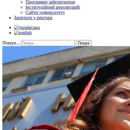
Програмне забезпечення
Інституційний репозитарій
Сайти університету
Запитати у ректора
Пошук...
Пошук