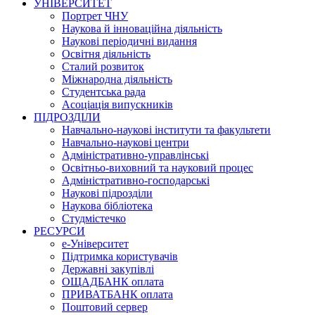
УНІВЕРСИТЕТ
Портрет ЧНУ
Наукова й інноваційна діяльність
Наукові періодичні видання
Освітня діяльність
Сталий розвиток
Міжнародна діяльність
Студентська рада
Асоціація випускників
ПІДРОЗДІЛИ
Навчально-наукові інститути та факультети
Навчально-наукові центри
Адміністративно-управлінські
Освітньо-виховний та науковий процес
Адміністративно-господарські
Наукові підрозділи
Наукова бібліотека
Студмістечко
РЕСУРСИ
е-Університет
Підтримка користувачів
Державні закупівлі
ОЩАДБАНК оплата
ПРИВАТБАНК оплата
Поштовий сервер