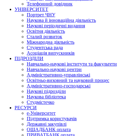
Телефонний довідник
УНІВЕРСИТЕТ
Портрет ЧНУ
Наукова й інноваційна діяльність
Наукові періодичні видання
Освітня діяльність
Сталий розвиток
Міжнародна діяльність
Студентська рада
Асоціація випускників
ПІДРОЗДІЛИ
Навчально-наукові інститути та факультети
Навчально-наукові центри
Адміністративно-управлінські
Освітньо-виховний та науковий процес
Адміністративно-господарські
Наукові підрозділи
Наукова бібліотека
Студмістечко
РЕСУРСИ
е-Університет
Підтримка користувачів
Державні закупівлі
ОЩАДБАНК оплата
ПРИВАТБАНК оплата