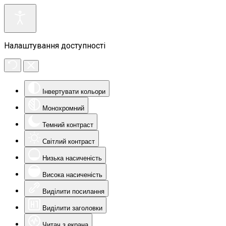
Налаштування доступності
Інвертувати кольори
Монохромний
Темний контраст
Світлий контраст
Низька насиченість
Висока насиченість
Виділити посилання
Виділити заголовки
Читач з екрана