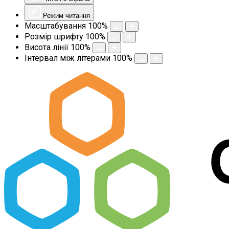
Режим читання
Масштабування
100
%
Розмір шрифту
100
%
Висота лінії
100
%
Інтервал між літерами
100
%