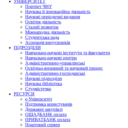
УНІВЕРСИТЕТ
Портрет ЧНУ
Наукова й інноваційна діяльність
Наукові періодичні видання
Освітня діяльність
Сталий розвиток
Міжнародна діяльність
Студентська рада
Асоціація випускників
ПІДРОЗДІЛИ
Навчально-наукові інститути та факультети
Навчально-наукові центри
Адміністративно-управлінські
Освітньо-виховний та науковий процес
Адміністративно-господарські
Наукові підрозділи
Наукова бібліотека
Студмістечко
РЕСУРСИ
е-Університет
Підтримка користувачів
Державні закупівлі
ОЩАДБАНК оплата
ПРИВАТБАНК оплата
Поштовий сервер