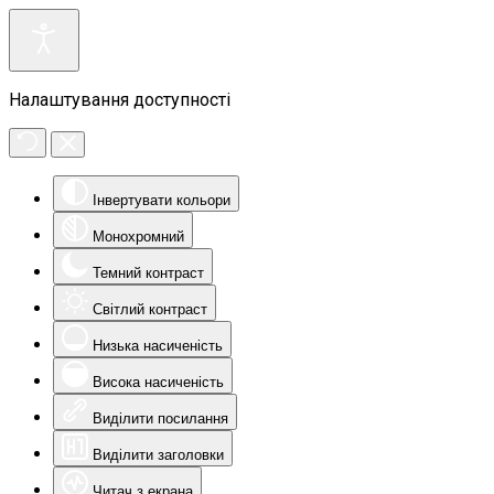
Налаштування доступності
Інвертувати кольори
Монохромний
Темний контраст
Світлий контраст
Низька насиченість
Висока насиченість
Виділити посилання
Виділити заголовки
Читач з екрана