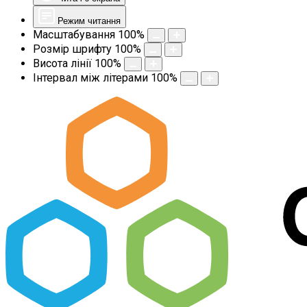
Режим читання
Масштабування
100
%
Розмір шрифту
100
%
Висота лінії
100
%
Інтервал між літерами
100
%