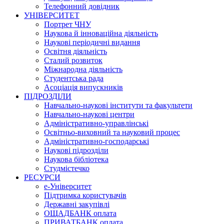
Телефонний довідник
УНІВЕРСИТЕТ
Портрет ЧНУ
Наукова й інноваційна діяльність
Наукові періодичні видання
Освітня діяльність
Сталий розвиток
Міжнародна діяльність
Студентська рада
Асоціація випускників
ПІДРОЗДІЛИ
Навчально-наукові інститути та факультети
Навчально-наукові центри
Адміністративно-управлінські
Освітньо-виховний та науковий процес
Адміністративно-господарські
Наукові підрозділи
Наукова бібліотека
Студмістечко
РЕСУРСИ
е-Університет
Підтримка користувачів
Державні закупівлі
ОЩАДБАНК оплата
ПРИВАТБАНК оплата