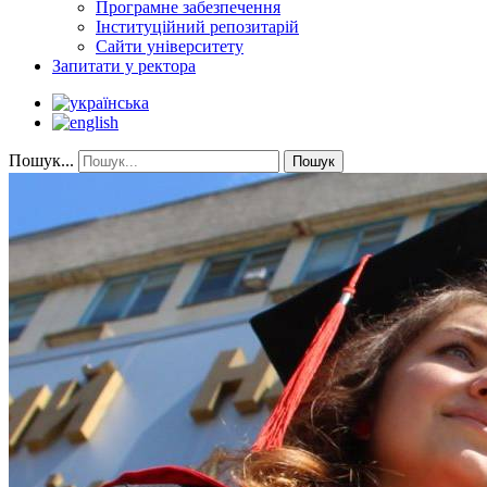
Програмне забезпечення
Інституційний репозитарій
Сайти університету
Запитати у ректора
Пошук...
Пошук