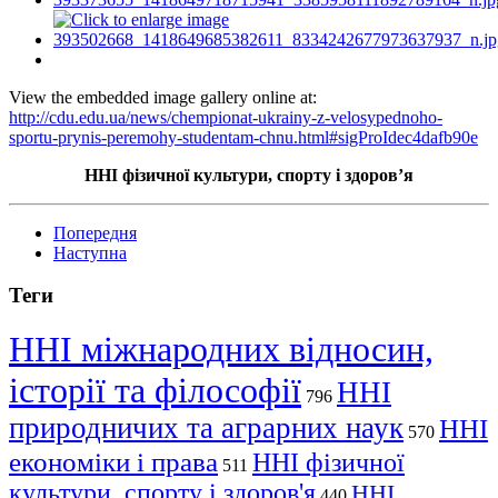
View the embedded image gallery online at:
http://cdu.edu.ua/news/chempionat-ukrainy-z-velosypednoho-
sportu-prynis-peremohy-studentam-chnu.html#sigProIdec4dafb90e
ННІ фізичної культури, спорту і здоров’я
Попередня
Наступна
Теги
ННІ міжнародних відносин,
історії та філософії
ННІ
796
природничих та аграрних наук
ННІ
570
економіки і права
ННІ фізичної
511
культури, спорту і здоров'я
ННІ
440