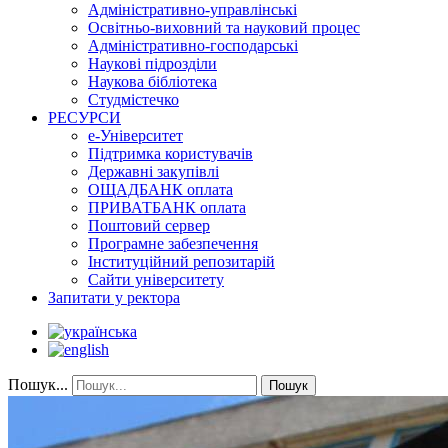
Адміністративно-управлінські
Освітньо-виховний та науковий процес
Адміністративно-господарські
Наукові підрозділи
Наукова бібліотека
Студмістечко
РЕСУРСИ
е-Університет
Підтримка користувачів
Державні закупівлі
ОЩАДБАНК оплата
ПРИВАТБАНК оплата
Поштовий сервер
Програмне забезпечення
Інституційний репозитарій
Сайти університету
Запитати у ректора
Пошук...
Пошук