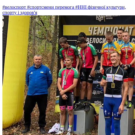
#велоспорт
#спортсмени перемога
#ННІ фізичної культури,
спорту і здоров'я