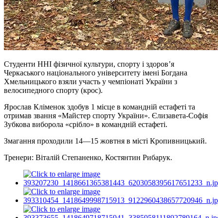
Студенти ННІ фізичної культури, спорту і здоровʼя
Черкаського національного університету імені Богдана
Хмельницького взяли участь у чемпіонаті України з
велосипедного спорту (крос).
Ярослав Кліменок здобув 1 місце в командній естафеті та
отримав звання «Майстер спорту України». Єлизавета-Софія
Зубкова виборола «срібло» в командній естафеті.
Змагання проходили 14—15 жовтня в місті Кропивницький.
Тренери: Віталій Степаненко, Костянтин Рибарук.