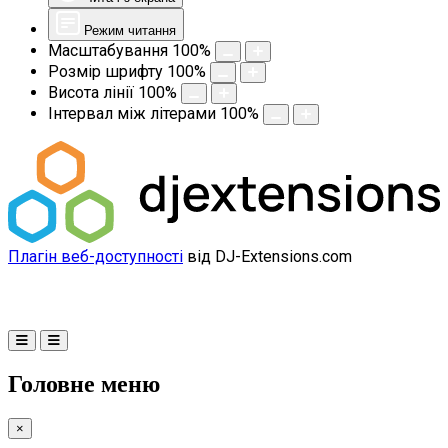
Режим читання
Масштабування
100
%
Розмір шрифту
100
%
Висота лінії
100
%
Інтервал між літерами
100
%
Плагін веб-доступності
від DJ-Extensions.com
Головне меню
×