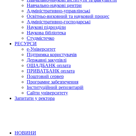
Навчально-наукові центри
Адміністративно-управлінські
Освітньо-виховний та науковий процес
Адміністративно-господарські
Наукові підрозділи
Наукова бібліотека
Студмістечко
РЕСУРСИ
е-Університет
Підтримка користувачів
Державні закупівлі
ОЩАДБАНК оплата
ПРИВАТБАНК оплата
Поштовий сервер
Програмне забезпечення
Інституційний репозитарій
Сайти університету
Запитати у ректора
НОВИНИ