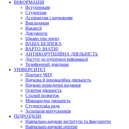
ІНФОРМАЦІЯ
Вступникам
Студентам
Аспірантам і науковцям
Викладачам
Вакансії
Документи
Цікаво про науку
ВАША БЕЗПЕКА
ВАРТО ЗНАТИ!
АНТИКОРУПЦІЙНА ДІЯЛЬНІСТЬ
Доступ до публічної інформації
Телефонний довідник
УНІВЕРСИТЕТ
Портрет ЧНУ
Наукова й інноваційна діяльність
Наукові періодичні видання
Освітня діяльність
Сталий розвиток
Міжнародна діяльність
Студентська рада
Асоціація випускників
ПІДРОЗДІЛИ
Навчально-наукові інститути та факультети
Навчально-наукові центри