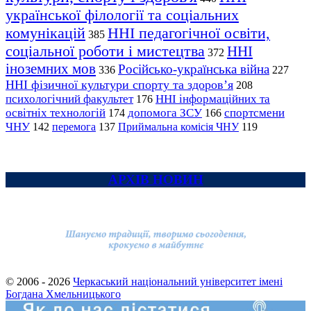
української філології та соціальних
комунікацій
ННІ педагогічної освіти,
385
соціальної роботи і мистецтва
ННІ
372
іноземних мов
Російсько-українська війна
336
227
ННІ фізичної культури спорту та здоров’я
208
психологічний факультет
ННІ інформаційних та
176
освітніх технологій
допомога ЗСУ
спортсмени
174
166
ЧНУ
перемога
142
137
Приймальна комісія ЧНУ
119
АРХІВ НОВИН
© 2006 - 2026
Черкаський національний університет імені
Богдана Хмельницького