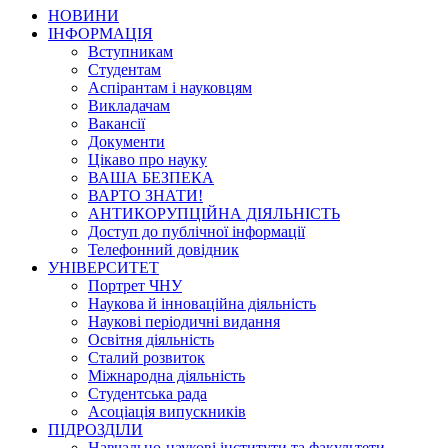
НОВИНИ
ІНФОРМАЦІЯ
Вступникам
Студентам
Аспірантам і науковцям
Викладачам
Вакансії
Документи
Цікаво про науку
ВАША БЕЗПЕКА
ВАРТО ЗНАТИ!
АНТИКОРУПЦІЙНА ДІЯЛЬНІСТЬ
Доступ до публічної інформації
Телефонний довідник
УНІВЕРСИТЕТ
Портрет ЧНУ
Наукова й інноваційна діяльність
Наукові періодичні видання
Освітня діяльність
Сталий розвиток
Міжнародна діяльність
Студентська рада
Асоціація випускників
ПІДРОЗДІЛИ
Навчально-наукові інститути та факультети