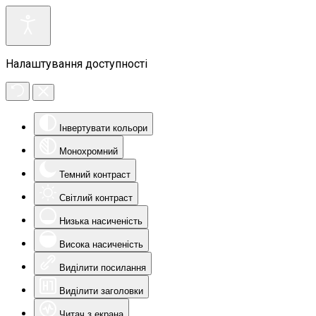
Налаштування доступності
Інвертувати кольори
Монохромний
Темний контраст
Світлий контраст
Низька насиченість
Висока насиченість
Виділити посилання
Виділити заголовки
Читач з екрана