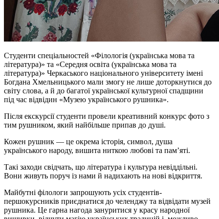
Студенти спеціальностей «Філологія (українська мова та
література)» та «Середня освіта (українська мова та
література)» Черкаського національного університету імені
Богдана Хмельницького мали змогу не лише доторкнутися до
світу слова, а й до багатої української культурної спадщини
під час відвідин «Музею українського рушника».
Після екскурсії студенти провели креативний конкурс фото з
тим рушником, який найбільше припав до душі.
Кожен рушник — це окрема історія, символ, душа
українського народу, вишита ниткою любові та пам’яті.
Такі заходи свідчать, що література і культура невіддільні.
Вони живуть поруч із нами й надихають на нові відкриття.
Майбутні філологи запрошують усіх студентів-
першокурсників приєднатися до
челенджу
та відвідати музей
рушника. Це гарна нагода зануритися у красу народної
вишивки, відчути магію українських традицій і, можливо,