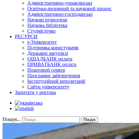
Адміністративно-управлінські
Освітньо-виховний та науковий процес
Адміністративно-господарські
Наукові підрозділи
Наукова бібліотека
Студмістечко
РЕСУРСИ
е-Університет
Підтримка користувачів
Державні закупівлі
ОЩАДБАНК оплата
ПРИВАТБАНК оплата
Поштовий сервер
Програмне забезпечення
Інституційний репозитарій
Сайти університету
Запитати у ректора
Пошук...
Пошук