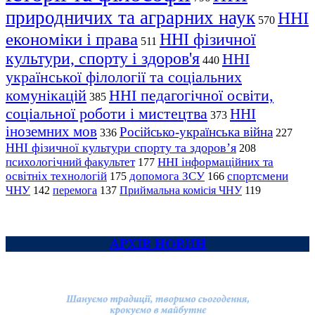
природничих та аграрних наук
ННІ
570
економіки і права
ННІ фізичної
511
культури, спорту і здоров'я
ННІ
440
української філології та соціальних
комунікацій
ННІ педагогічної освіти,
385
соціальної роботи і мистецтва
ННІ
373
іноземних мов
Російсько-українська війна
336
227
ННІ фізичної культури спорту та здоров’я
208
психологічний факультет
ННІ інформаційних та
177
освітніх технологій
допомога ЗСУ
спортсмени
175
166
ЧНУ
перемога
142
137
Приймальна комісія ЧНУ
119
АРХІВ НОВИН