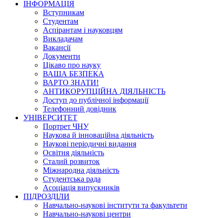
ІНФОРМАЦІЯ
Вступникам
Студентам
Аспірантам і науковцям
Викладачам
Вакансії
Документи
Цікаво про науку
ВАША БЕЗПЕКА
ВАРТО ЗНАТИ!
АНТИКОРУПЦІЙНА ДІЯЛЬНІСТЬ
Доступ до публічної інформації
Телефонний довідник
УНІВЕРСИТЕТ
Портрет ЧНУ
Наукова й інноваційна діяльність
Наукові періодичні видання
Освітня діяльність
Сталий розвиток
Міжнародна діяльність
Студентська рада
Асоціація випускників
ПІДРОЗДІЛИ
Навчально-наукові інститути та факультети
Навчально-наукові центри