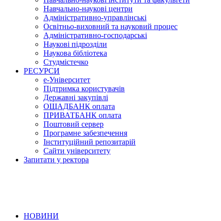
Навчально-наукові центри
Адміністративно-управлінські
Освітньо-виховний та науковий процес
Адміністративно-господарські
Наукові підрозділи
Наукова бібліотека
Студмістечко
РЕСУРСИ
е-Університет
Підтримка користувачів
Державні закупівлі
ОЩАДБАНК оплата
ПРИВАТБАНК оплата
Поштовий сервер
Програмне забезпечення
Інституційний репозитарій
Сайти університету
Запитати у ректора
НОВИНИ