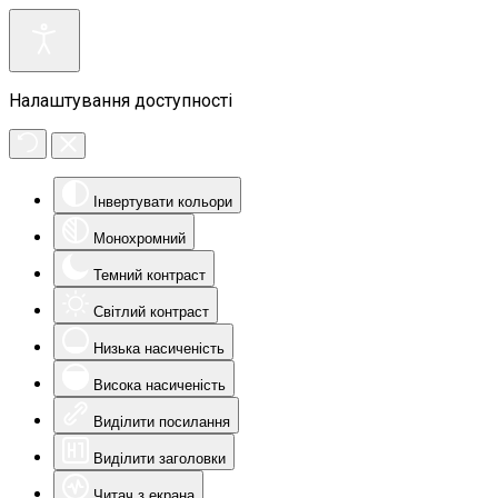
Налаштування доступності
Інвертувати кольори
Монохромний
Темний контраст
Світлий контраст
Низька насиченість
Висока насиченість
Виділити посилання
Виділити заголовки
Читач з екрана