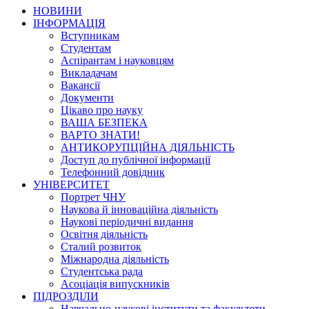
НОВИНИ
ІНФОРМАЦІЯ
Вступникам
Студентам
Аспірантам і науковцям
Викладачам
Вакансії
Документи
Цікаво про науку
ВАША БЕЗПЕКА
ВАРТО ЗНАТИ!
АНТИКОРУПЦІЙНА ДІЯЛЬНІСТЬ
Доступ до публічної інформації
Телефонний довідник
УНІВЕРСИТЕТ
Портрет ЧНУ
Наукова й інноваційна діяльність
Наукові періодичні видання
Освітня діяльність
Сталий розвиток
Міжнародна діяльність
Студентська рада
Асоціація випускників
ПІДРОЗДІЛИ
Навчально-наукові інститути та факультети