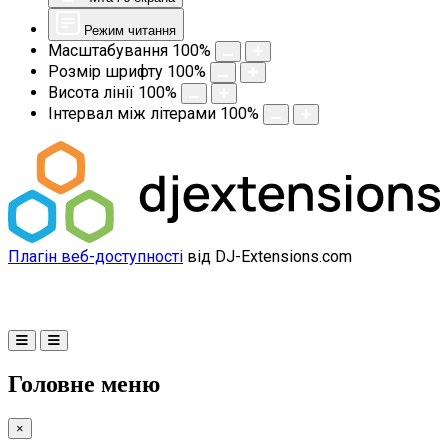
Режим читання
Масштабування
100
%
Розмір шрифту
100
%
Висота лінії
100
%
Інтервал між літерами
100
%
Плагін веб-доступності
від DJ-Extensions.com
Головне меню
×