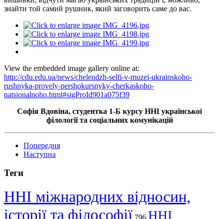
знайти той самий рушник, який заговорить саме до вас.
View the embedded image gallery online at:
http://cdu.edu.ua/news/chelendzh-selfi-v-muzei-ukrainskoho-
rushnyka-provely-pershokursnyky-cherkaskoho-
natsionalnoho.html#sigProId901a075f39
Софія Вдовіна, студентка
1-Б
курсу ННІ української
філології та соціальних комунікацій
Попередня
Наступна
Теги
ННІ міжнародних відносин,
історії та філософії
ННІ
796