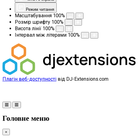
Режим читання
Масштабування
100
%
Розмір шрифту
100
%
Висота лінії
100
%
Інтервал між літерами
100
%
Плагін веб-доступності
від DJ-Extensions.com
Головне меню
×