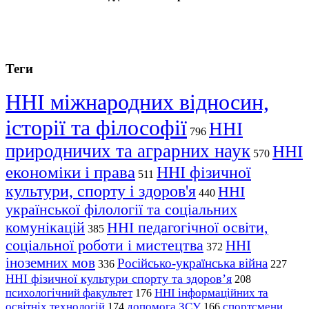
Теги
ННІ міжнародних відносин,
історії та філософії
ННІ
796
природничих та аграрних наук
ННІ
570
економіки і права
ННІ фізичної
511
культури, спорту і здоров'я
ННІ
440
української філології та соціальних
комунікацій
ННІ педагогічної освіти,
385
соціальної роботи і мистецтва
ННІ
372
іноземних мов
Російсько-українська війна
336
227
ННІ фізичної культури спорту та здоров’я
208
психологічний факультет
ННІ інформаційних та
176
освітніх технологій
допомога ЗСУ
спортсмени
174
166