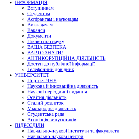
ІНФОРМАЦІЯ
Вступникам
Студентам
Аспірантам і науковцям
Викладачам
Вакансії
Документи
Цікаво про науку
ВАША БЕЗПЕКА
ВАРТО ЗНАТИ!
АНТИКОРУПЦІЙНА ДІЯЛЬНІСТЬ
Доступ до публічної інформації
Телефонний довідник
УНІВЕРСИТЕТ
Портрет ЧНУ
Наукова й інноваційна діяльність
Наукові періодичні видання
Освітня діяльність
Сталий розвиток
Міжнародна діяльність
Студентська рада
Асоціація випускників
ПІДРОЗДІЛИ
Навчально-наукові інститути та факультети
Навчально-наукові центри