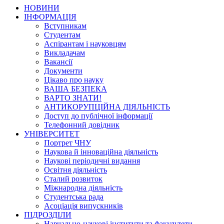
НОВИНИ
ІНФОРМАЦІЯ
Вступникам
Студентам
Аспірантам і науковцям
Викладачам
Вакансії
Документи
Цікаво про науку
ВАША БЕЗПЕКА
ВАРТО ЗНАТИ!
АНТИКОРУПЦІЙНА ДІЯЛЬНІСТЬ
Доступ до публічної інформації
Телефонний довідник
УНІВЕРСИТЕТ
Портрет ЧНУ
Наукова й інноваційна діяльність
Наукові періодичні видання
Освітня діяльність
Сталий розвиток
Міжнародна діяльність
Студентська рада
Асоціація випускників
ПІДРОЗДІЛИ
Навчально-наукові інститути та факультети