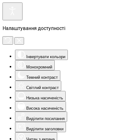
Налаштування доступності
Інвертувати кольори
Монохромний
Темний контраст
Світлий контраст
Низька насиченість
Висока насиченість
Виділити посилання
Виділити заголовки
Читач з екрана