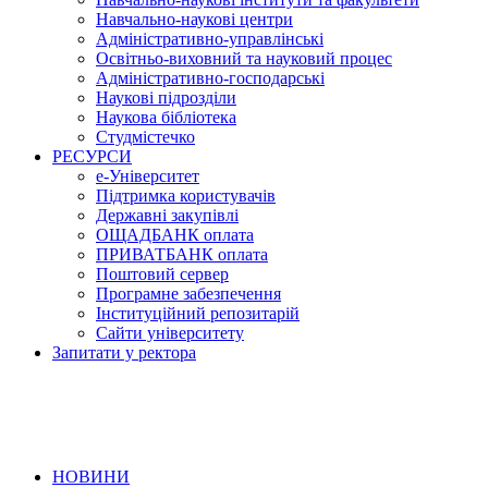
Навчально-наукові центри
Адміністративно-управлінські
Освітньо-виховний та науковий процес
Адміністративно-господарські
Наукові підрозділи
Наукова бібліотека
Студмістечко
РЕСУРСИ
е-Університет
Підтримка користувачів
Державні закупівлі
ОЩАДБАНК оплата
ПРИВАТБАНК оплата
Поштовий сервер
Програмне забезпечення
Інституційний репозитарій
Сайти університету
Запитати у ректора
НОВИНИ