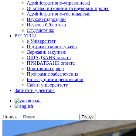
Адміністративно-управлінські
Освітньо-виховний та науковий процес
Адміністративно-господарські
Наукові підрозділи
Наукова бібліотека
Студмістечко
РЕСУРСИ
е-Університет
Підтримка користувачів
Державні закупівлі
ОЩАДБАНК оплата
ПРИВАТБАНК оплата
Поштовий сервер
Програмне забезпечення
Інституційний репозитарій
Сайти університету
Запитати у ректора
Пошук...
Пошук