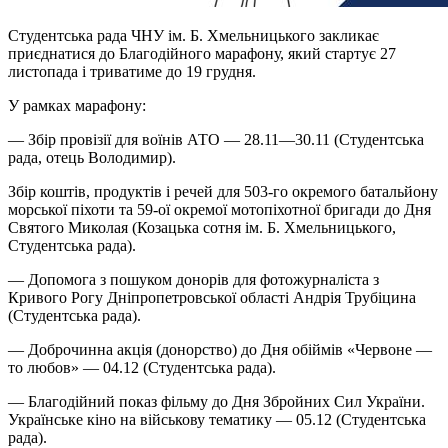
Студентська рада ЧНУ ім. Б. Хмельницького закликає
приєднатися до Благодійного марафону, який стартує 27
листопада і триватиме до 19 грудня.
У рамках марафону:
— Збір провізії для воїнів АТО — 28.11—30.11 (Студентська
рада, отець Володимир).
Збір коштів, продуктів і речей для 503-го окремого батальйону
морської піхоти та 59-ої окремої мотопіхотної бригади до Дня
Святого Миколая (Козацька сотня ім. Б. Хмельницького,
Студентська рада).
— Допомога з пошуком донорів для фотожурналіста з
Кривого Рогу Дніпропетровської області Андрія Трубіцина
(Студентська рада).
— Доброчинна акція (донорство) до Дня обіймів «Червоне —
то любов» — 04.12 (Студентська рада).
— Благодійний показ фільму до Дня Збройних Сил України.
Українське кіно на військову тематику — 05.12 (Студентська
рада).