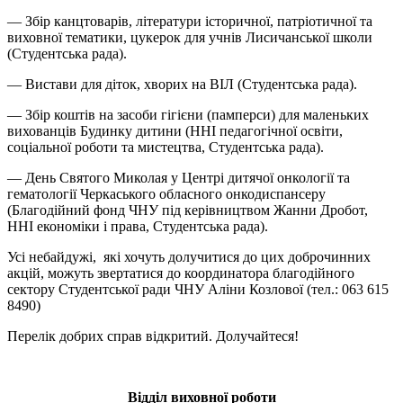
— Збір канцтоварів, літератури історичної, патріотичної та
виховної тематики, цукерок для учнів Лисичанської школи
(Студентська рада).
— Вистави для діток, хворих на ВІЛ (Студентська рада).
— Збір коштів на засоби гігієни (памперси) для маленьких
вихованців Будинку дитини (ННІ педагогічної освіти,
соціальної роботи та мистецтва, Студентська рада).
— День Святого Миколая у Центрі дитячої онкології та
гематології Черкаського обласного онкодиспансеру
(Благодійний фонд ЧНУ під керівництвом Жанни Дробот,
ННІ економіки і права, Студентська рада).
Усі небайдужі, які хочуть долучитися до цих доброчинних
акцій, можуть звертатися до координатора благодійного
сектору Студентської ради ЧНУ Аліни Козлової (тел.: 063 615
8490)
Перелік добрих справ відкритий. Долучайтеся!
Відділ виховної роботи