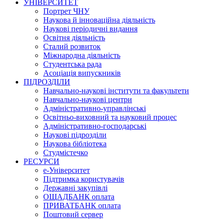
УНІВЕРСИТЕТ
Портрет ЧНУ
Наукова й інноваційна діяльність
Наукові періодичні видання
Освітня діяльність
Сталий розвиток
Міжнародна діяльність
Студентська рада
Асоціація випускників
ПІДРОЗДІЛИ
Навчально-наукові інститути та факультети
Навчально-наукові центри
Адміністративно-управлінські
Освітньо-виховний та науковий процес
Адміністративно-господарські
Наукові підрозділи
Наукова бібліотека
Студмістечко
РЕСУРСИ
е-Університет
Підтримка користувачів
Державні закупівлі
ОЩАДБАНК оплата
ПРИВАТБАНК оплата
Поштовий сервер