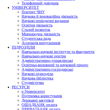
Телефонний довідник
УНІВЕРСИТЕТ
Портрет ЧНУ
Наукова й інноваційна діяльність
Наукові періодичні видання
Освітня діяльність
Сталий розвиток
Міжнародна діяльність
Студентська рада
Асоціація випускників
ПІДРОЗДІЛИ
Навчально-наукові інститути та факультети
Навчально-наукові центри
Адміністративно-управлінські
Освітньо-виховний та науковий процес
Адміністративно-господарські
Наукові підрозділи
Наукова бібліотека
Студмістечко
РЕСУРСИ
е-Університет
Підтримка користувачів
Державні закупівлі
ОЩАДБАНК оплата
ПРИВАТБАНК оплата