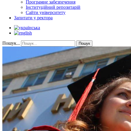
Програмне забезпечення
Інституційний репозитарій
Сайти університету
Запитати у ректора
Пошук...
Пошук