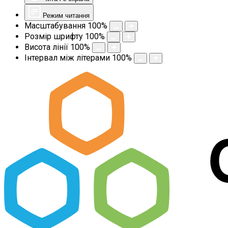
Режим читання
Масштабування
100
%
Розмір шрифту
100
%
Висота лінії
100
%
Інтервал між літерами
100
%