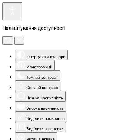
Налаштування доступності
Інвертувати кольори
Монохромний
Темний контраст
Світлий контраст
Низька насиченість
Висока насиченість
Виділити посилання
Виділити заголовки
Читач з екрана