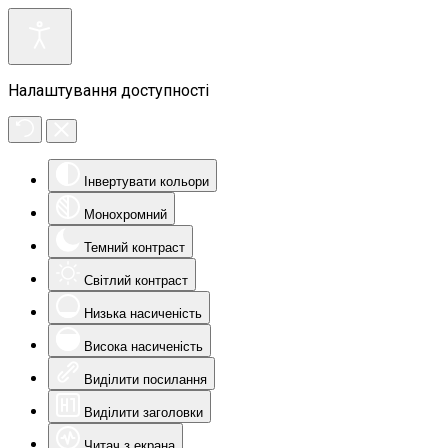
Налаштування доступності
Інвертувати кольори
Монохромний
Темний контраст
Світлий контраст
Низька насиченість
Висока насиченість
Виділити посилання
Виділити заголовки
Читач з екрана