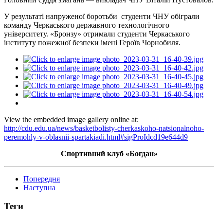
У результаті напруженої боротьби студенти ЧНУ обіграли
команду Черкаського державного технологічного
університету. «Бронзу» отримали студенти Черкаського
інституту пожежної безпеки імені Героїв Чорнобиля.
View the embedded image gallery online at:
http://cdu.edu.ua/news/basketbolisty-cherkaskoho-natsionalnoho-
peremohly-v-oblasnii-spartakiadi.html#sigProIdcd19e644d9
Спортивний клуб «Богдан»
Попередня
Наступна
Теги