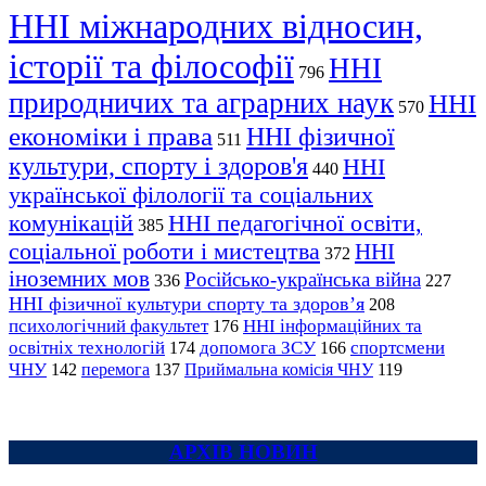
ННІ міжнародних відносин,
історії та філософії
ННІ
796
природничих та аграрних наук
ННІ
570
економіки і права
ННІ фізичної
511
культури, спорту і здоров'я
ННІ
440
української філології та соціальних
комунікацій
ННІ педагогічної освіти,
385
соціальної роботи і мистецтва
ННІ
372
іноземних мов
Російсько-українська війна
336
227
ННІ фізичної культури спорту та здоров’я
208
психологічний факультет
ННІ інформаційних та
176
освітніх технологій
допомога ЗСУ
спортсмени
174
166
ЧНУ
перемога
142
137
Приймальна комісія ЧНУ
119
АРХІВ НОВИН