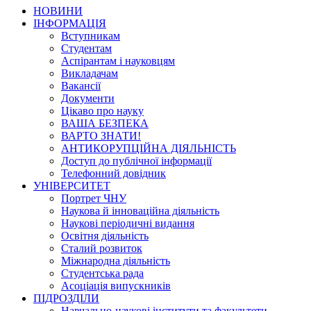
НОВИНИ
ІНФОРМАЦІЯ
Вступникам
Студентам
Аспірантам і науковцям
Викладачам
Вакансії
Документи
Цікаво про науку
ВАША БЕЗПЕКА
ВАРТО ЗНАТИ!
АНТИКОРУПЦІЙНА ДІЯЛЬНІСТЬ
Доступ до публічної інформації
Телефонний довідник
УНІВЕРСИТЕТ
Портрет ЧНУ
Наукова й інноваційна діяльність
Наукові періодичні видання
Освітня діяльність
Сталий розвиток
Міжнародна діяльність
Студентська рада
Асоціація випускників
ПІДРОЗДІЛИ
Навчально-наукові інститути та факультети