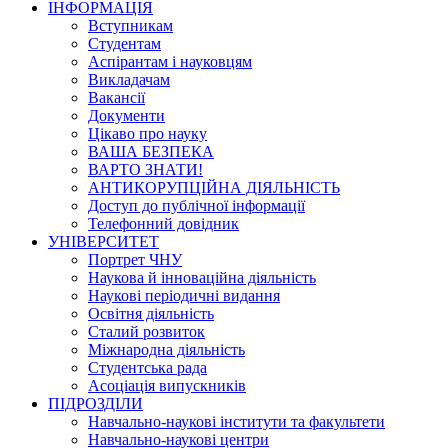
ІНФОРМАЦІЯ
Вступникам
Студентам
Аспірантам і науковцям
Викладачам
Вакансії
Документи
Цікаво про науку
ВАША БЕЗПЕКА
ВАРТО ЗНАТИ!
АНТИКОРУПЦІЙНА ДІЯЛЬНІСТЬ
Доступ до публічної інформації
Телефонний довідник
УНІВЕРСИТЕТ
Портрет ЧНУ
Наукова й інноваційна діяльність
Наукові періодичні видання
Освітня діяльність
Сталий розвиток
Міжнародна діяльність
Студентська рада
Асоціація випускників
ПІДРОЗДІЛИ
Навчально-наукові інститути та факультети
Навчально-наукові центри