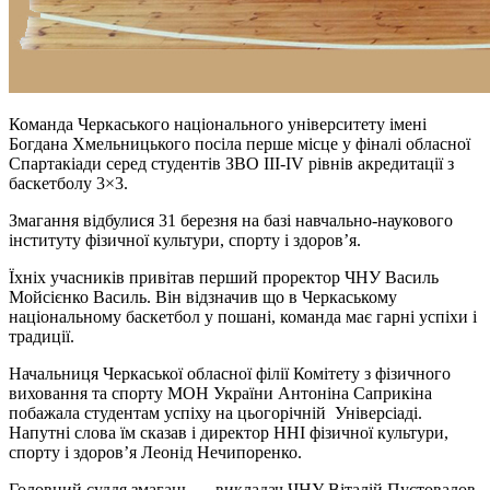
Команда Черкаського національного університету імені
Богдана Хмельницького посіла перше місце у фіналі обласної
Спартакіади серед студентів ЗВО III-IV рівнів акредитації з
баскетболу 3×3.
Змагання відбулися 31 березня на базі навчально-наукового
інституту фізичної культури, спорту і здоров’я.
Їхніх учасників привітав перший проректор ЧНУ Василь
Мойсієнко Василь. Він відзначив що в Черкаському
національному баскетбол у пошані, команда має гарні успіхи і
традиції.
Начальниця Черкаської обласної філії Комітету з фізичного
виховання та спорту МОН України Антоніна Саприкіна
побажала студентам успіху на цьогорічній Універсіаді.
Напутні слова їм сказав і директор ННІ фізичної культури,
спорту і здоров’я Леонід Нечипоренко.
Головний суддя змагань — викладач ЧНУ Віталій Пустовалов.