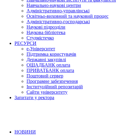
Навчально-наукові центри
Адміністративно-управлінські
Освітньо-виховний та науковий процес
Адміністративно-господарські
Наукові підрозділи
Наукова бібліотека
Студмістечко
РЕСУРСИ
е-Університет
Підтримка користувачів
Державні закупівлі
ОЩАДБАНК оплата
ПРИВАТБАНК оплата
Поштовий сервер
Програмне забезпечення
Інституційний репозитарій
Сайти університету
Запитати у ректора
НОВИНИ