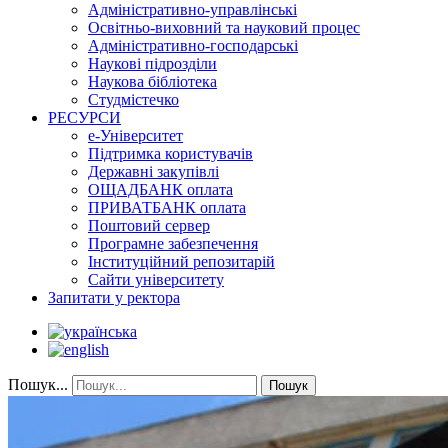
Адміністративно-управлінські
Освітньо-виховний та науковий процес
Адміністративно-господарські
Наукові підрозділи
Наукова бібліотека
Студмістечко
РЕСУРСИ
е-Університет
Підтримка користувачів
Державні закупівлі
ОЩАДБАНК оплата
ПРИВАТБАНК оплата
Поштовий сервер
Програмне забезпечення
Інституційний репозитарій
Сайти університету
Запитати у ректора
Пошук...
Пошук