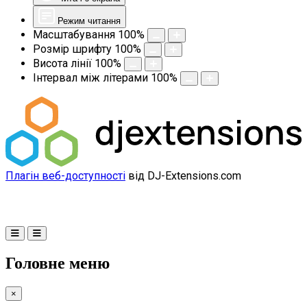
Режим читання
Масштабування
100
%
Розмір шрифту
100
%
Висота лінії
100
%
Інтервал між літерами
100
%
Плагін веб-доступності
від DJ-Extensions.com
Головне меню
×