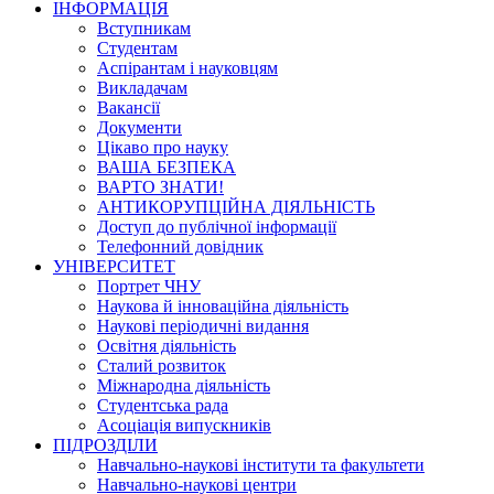
ІНФОРМАЦІЯ
Вступникам
Студентам
Аспірантам і науковцям
Викладачам
Вакансії
Документи
Цікаво про науку
ВАША БЕЗПЕКА
ВАРТО ЗНАТИ!
АНТИКОРУПЦІЙНА ДІЯЛЬНІСТЬ
Доступ до публічної інформації
Телефонний довідник
УНІВЕРСИТЕТ
Портрет ЧНУ
Наукова й інноваційна діяльність
Наукові періодичні видання
Освітня діяльність
Сталий розвиток
Міжнародна діяльність
Студентська рада
Асоціація випускників
ПІДРОЗДІЛИ
Навчально-наукові інститути та факультети
Навчально-наукові центри