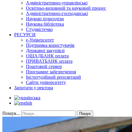
Адміністративно-управлінські
Освітньо-виховний та науковий процес
Адміністративно-господарські
Наукові підрозділи
Наукова бібліотека
Студмістечко
РЕСУРСИ
е-Університет
Підтримка користувачів
Державні закупівлі
ОЩАДБАНК оплата
ПРИВАТБАНК оплата
Поштовий сервер
Програмне забезпечення
Інституційний репозитарій
Сайти університету
Запитати у ректора
Пошук...
Пошук