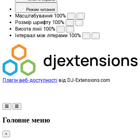
Режим читання
Масштабування
100
%
Розмір шрифту
100
%
Висота лінії
100
%
Інтервал між літерами
100
%
Плагін веб-доступності
від DJ-Extensions.com
Головне меню
×