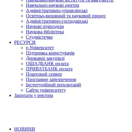
Навчально-наукові центри
Адміністративно-управлінські
Освітньо-виховний та науковий процес
Адміністративно-господарські
Наукові підрозділи
Наукова бібліотека
Студмістечко
РЕСУРСИ
е-Університет
Підтримка користувачів
Державні закупівлі
ОЩАДБАНК оплата
ПРИВАТБАНК оплата
Поштовий сервер
Програмне забезпечення
Інституційний репозитарій
Сайти університету
Запитати у ректора
НОВИНИ