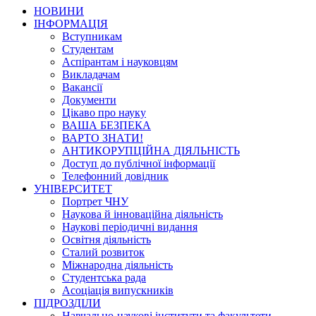
НОВИНИ
ІНФОРМАЦІЯ
Вступникам
Студентам
Аспірантам і науковцям
Викладачам
Вакансії
Документи
Цікаво про науку
ВАША БЕЗПЕКА
ВАРТО ЗНАТИ!
АНТИКОРУПЦІЙНА ДІЯЛЬНІСТЬ
Доступ до публічної інформації
Телефонний довідник
УНІВЕРСИТЕТ
Портрет ЧНУ
Наукова й інноваційна діяльність
Наукові періодичні видання
Освітня діяльність
Сталий розвиток
Міжнародна діяльність
Студентська рада
Асоціація випускників
ПІДРОЗДІЛИ
Навчально-наукові інститути та факультети