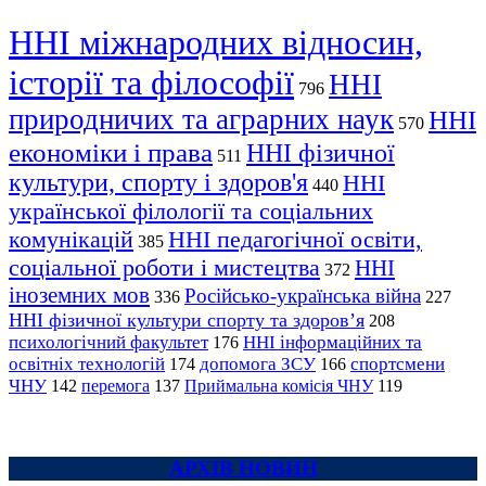
ННІ міжнародних відносин,
історії та філософії
ННІ
796
природничих та аграрних наук
ННІ
570
економіки і права
ННІ фізичної
511
культури, спорту і здоров'я
ННІ
440
української філології та соціальних
комунікацій
ННІ педагогічної освіти,
385
соціальної роботи і мистецтва
ННІ
372
іноземних мов
Російсько-українська війна
336
227
ННІ фізичної культури спорту та здоров’я
208
психологічний факультет
ННІ інформаційних та
176
освітніх технологій
допомога ЗСУ
спортсмени
174
166
ЧНУ
перемога
142
137
Приймальна комісія ЧНУ
119
АРХІВ НОВИН