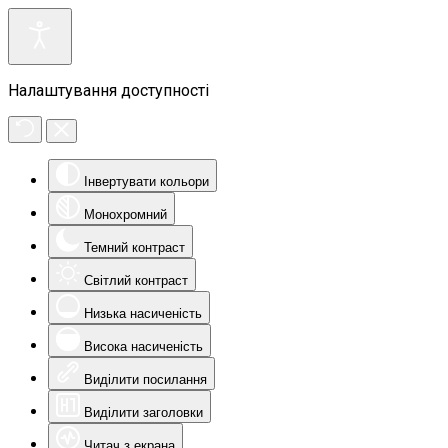
Налаштування доступності
Інвертувати кольори
Монохромний
Темний контраст
Світлий контраст
Низька насиченість
Висока насиченість
Виділити посилання
Виділити заголовки
Читач з екрана