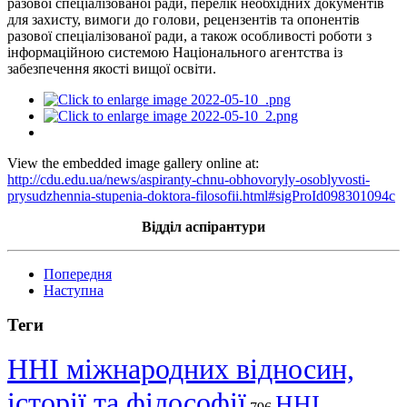
разової спеціалізованої ради, перелік необхідних документів
для захисту, вимоги до голови, рецензентів та опонентів
разової спеціалізованої ради, а також особливості роботи з
інформаційною системою Національного агентства із
забезпечення якості вищої освіти.
View the embedded image gallery online at:
http://cdu.edu.ua/news/aspiranty-chnu-obhovoryly-osoblyvosti-
prysudzhennia-stupenia-doktora-filosofii.html#sigProId098301094c
Відділ аспірантури
Попередня
Наступна
Теги
ННІ міжнародних відносин,
історії та філософії
ННІ