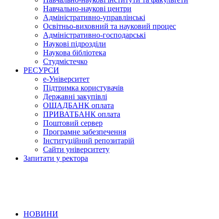
Навчально-наукові центри
Адміністративно-управлінські
Освітньо-виховний та науковий процес
Адміністративно-господарські
Наукові підрозділи
Наукова бібліотека
Студмістечко
РЕСУРСИ
е-Університет
Підтримка користувачів
Державні закупівлі
ОЩАДБАНК оплата
ПРИВАТБАНК оплата
Поштовий сервер
Програмне забезпечення
Інституційний репозитарій
Сайти університету
Запитати у ректора
НОВИНИ