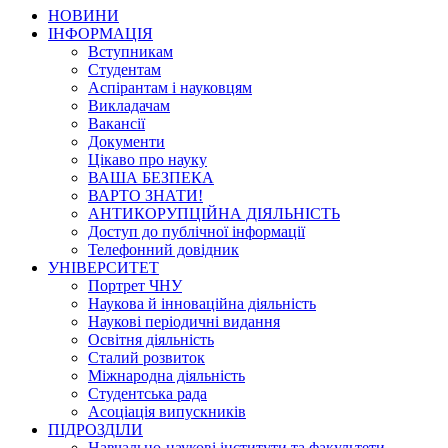
НОВИНИ
ІНФОРМАЦІЯ
Вступникам
Студентам
Аспірантам і науковцям
Викладачам
Вакансії
Документи
Цікаво про науку
ВАША БЕЗПЕКА
ВАРТО ЗНАТИ!
АНТИКОРУПЦІЙНА ДІЯЛЬНІСТЬ
Доступ до публічної інформації
Телефонний довідник
УНІВЕРСИТЕТ
Портрет ЧНУ
Наукова й інноваційна діяльність
Наукові періодичні видання
Освітня діяльність
Сталий розвиток
Міжнародна діяльність
Студентська рада
Асоціація випускників
ПІДРОЗДІЛИ
Навчально-наукові інститути та факультети