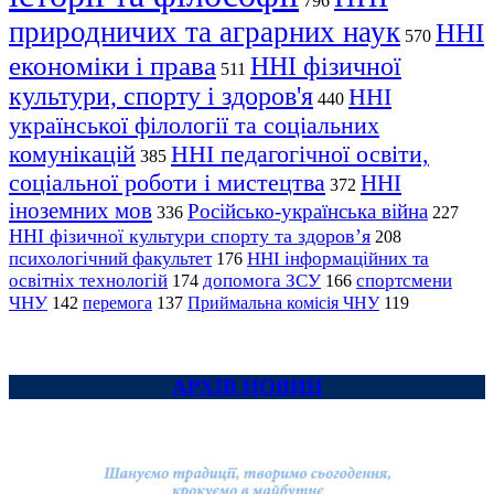
796
природничих та аграрних наук
ННІ
570
економіки і права
ННІ фізичної
511
культури, спорту і здоров'я
ННІ
440
української філології та соціальних
комунікацій
ННІ педагогічної освіти,
385
соціальної роботи і мистецтва
ННІ
372
іноземних мов
Російсько-українська війна
336
227
ННІ фізичної культури спорту та здоров’я
208
психологічний факультет
ННІ інформаційних та
176
освітніх технологій
допомога ЗСУ
спортсмени
174
166
ЧНУ
перемога
142
137
Приймальна комісія ЧНУ
119
АРХІВ НОВИН