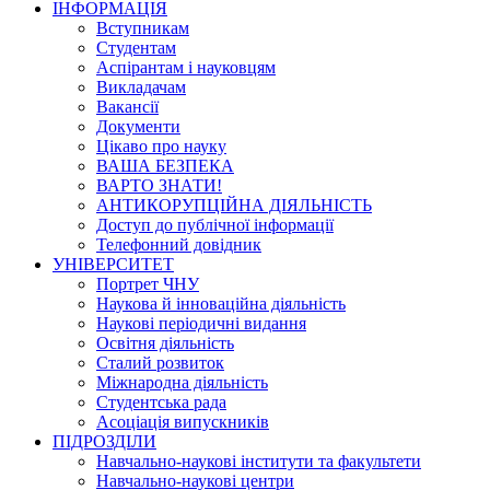
ІНФОРМАЦІЯ
Вступникам
Студентам
Аспірантам і науковцям
Викладачам
Вакансії
Документи
Цікаво про науку
ВАША БЕЗПЕКА
ВАРТО ЗНАТИ!
АНТИКОРУПЦІЙНА ДІЯЛЬНІСТЬ
Доступ до публічної інформації
Телефонний довідник
УНІВЕРСИТЕТ
Портрет ЧНУ
Наукова й інноваційна діяльність
Наукові періодичні видання
Освітня діяльність
Сталий розвиток
Міжнародна діяльність
Студентська рада
Асоціація випускників
ПІДРОЗДІЛИ
Навчально-наукові інститути та факультети
Навчально-наукові центри