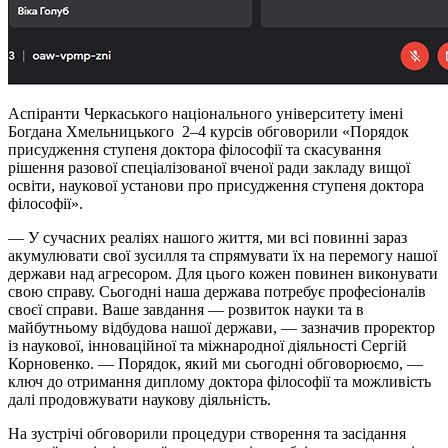
Аспіранти Черкаського національного університету імені
Богдана Хмельницького 2–4 курсів обговорили «Порядок
присудження ступеня доктора філософії та скасування
рішення разової спеціалізованої вченої ради закладу вищої
освіти, наукової установи про присудження ступеня доктора
філософії».
— У сучасних реаліях нашого життя, ми всі повинні зараз
акумулювати свої зусилля та спрямувати їх на перемогу нашої
держави над агресором. Для цього кожен повинен виконувати
свою справу. Сьогодні наша держава потребує професіоналів
своєї справи. Ваше завдання — розвиток науки та в
майбутньому відбудова нашої держави, — зазначив проректор
із наукової, інноваційної та міжнародної діяльності Сергій
Корновенко. — Порядок, який ми сьогодні обговорюємо, —
ключ до отримання диплому доктора філософії та можливість
далі продовжувати наукову діяльність.
На зустрічі обговорили процедури створення та засідання