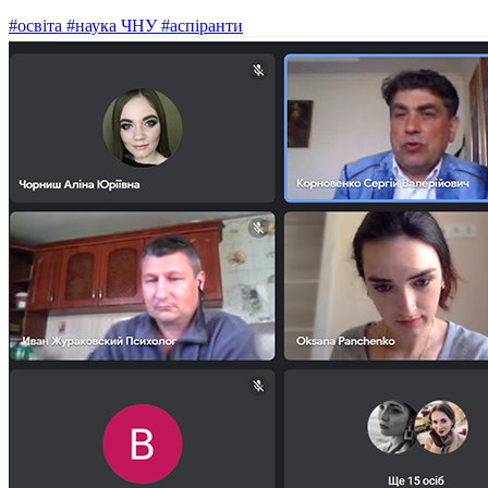
#освіта
#наука ЧНУ
#аспіранти