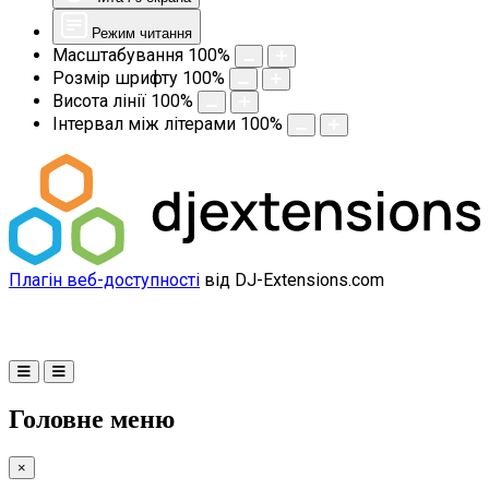
Режим читання
Масштабування
100
%
Розмір шрифту
100
%
Висота лінії
100
%
Інтервал між літерами
100
%
Плагін веб-доступності
від DJ-Extensions.com
Головне меню
×