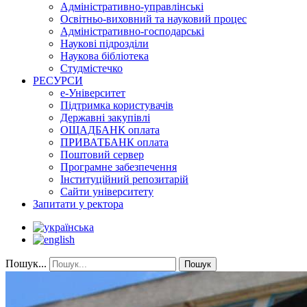
Адміністративно-управлінські
Освітньо-виховний та науковий процес
Адміністративно-господарські
Наукові підрозділи
Наукова бібліотека
Студмістечко
РЕСУРСИ
е-Університет
Підтримка користувачів
Державні закупівлі
ОЩАДБАНК оплата
ПРИВАТБАНК оплата
Поштовий сервер
Програмне забезпечення
Інституційний репозитарій
Сайти університету
Запитати у ректора
Пошук...
Пошук