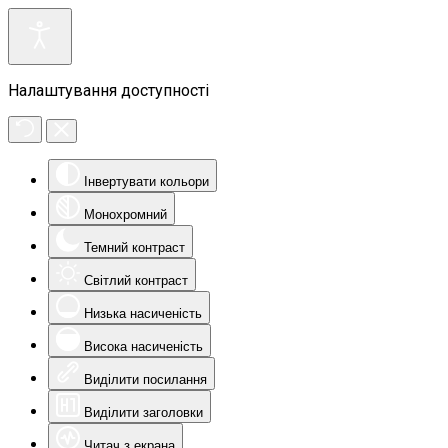
Налаштування доступності
Інвертувати кольори
Монохромний
Темний контраст
Світлий контраст
Низька насиченість
Висока насиченість
Виділити посилання
Виділити заголовки
Читач з екрана