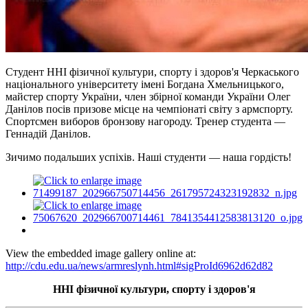
Студент ННІ фізичної культури, спорту і здоров'я Черкаського
національного університету імені Богдана Хмельницького,
майстер спорту України, член збірної команди України Олег
Данілов посів призове місце на чемпіонаті світу з армспорту.
Спортсмен виборов бронзову нагороду. Тренер студента —
Геннадій Данілов.
Зичимо подальших успіхів. Наші студенти — наша гордість!
View the embedded image gallery online at:
http://cdu.edu.ua/news/armreslynh.html#sigProId6962d62d82
ННІ фізичної культури, спорту і здоров'я