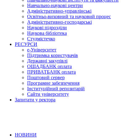
Навчально-наукові центри
Адміністративно-управлінські
Освітньо-виховний та науковий процес
Адміністративно-господарські
Наукові підрозділи
Наукова бібліотека
Студмістечко
РЕСУРСИ
е-Університет
Підтримка користувачів
Державні закупівлі
ОЩАДБАНК оплата
ПРИВАТБАНК оплата
Поштовий сервер
Програмне забезпечення
Інституційний репозитарій
Сайти університету
Запитати у ректора
НОВИНИ