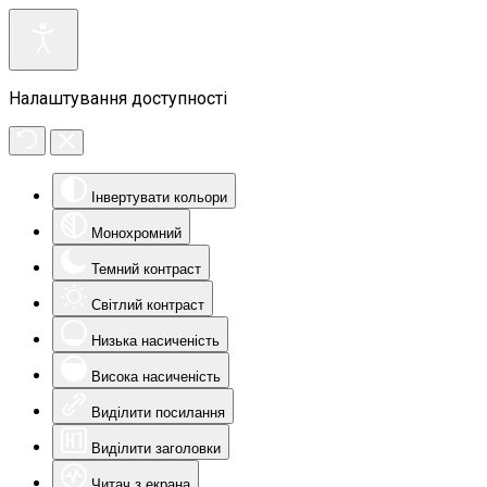
Налаштування доступності
Інвертувати кольори
Монохромний
Темний контраст
Світлий контраст
Низька насиченість
Висока насиченість
Виділити посилання
Виділити заголовки
Читач з екрана