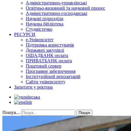
Адміністративно-управлінські
Освітньо-виховний та науковий процес
Адміністративно-господарські
Наукові підрозділи
Наукова бібліотека
Студмістечко
РЕСУРСИ
е-Університет
Підтримка користувачів
Державні закупівлі
ОЩАДБАНК оплата
ПРИВАТБАНК оплата
Поштовий сервер
Програмне забезпечення
Інституційний репозитарій
Сайти університету
Запитати у ректора
Пошук...
Пошук