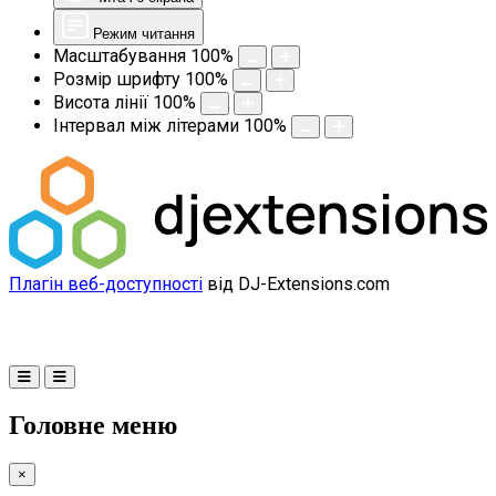
Режим читання
Масштабування
100
%
Розмір шрифту
100
%
Висота лінії
100
%
Інтервал між літерами
100
%
Плагін веб-доступності
від DJ-Extensions.com
Головне меню
×