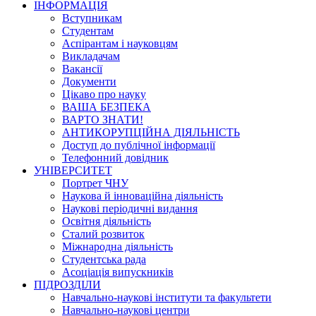
ІНФОРМАЦІЯ
Вступникам
Студентам
Аспірантам і науковцям
Викладачам
Вакансії
Документи
Цікаво про науку
ВАША БЕЗПЕКА
ВАРТО ЗНАТИ!
АНТИКОРУПЦІЙНА ДІЯЛЬНІСТЬ
Доступ до публічної інформації
Телефонний довідник
УНІВЕРСИТЕТ
Портрет ЧНУ
Наукова й інноваційна діяльність
Наукові періодичні видання
Освітня діяльність
Сталий розвиток
Міжнародна діяльність
Студентська рада
Асоціація випускників
ПІДРОЗДІЛИ
Навчально-наукові інститути та факультети
Навчально-наукові центри