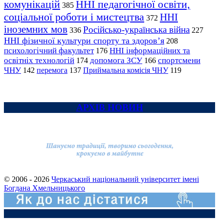
комунікацій
ННІ педагогічної освіти,
385
соціальної роботи і мистецтва
ННІ
372
іноземних мов
Російсько-українська війна
336
227
ННІ фізичної культури спорту та здоров’я
208
психологічний факультет
ННІ інформаційних та
176
освітніх технологій
допомога ЗСУ
спортсмени
174
166
ЧНУ
перемога
142
137
Приймальна комісія ЧНУ
119
АРХІВ НОВИН
© 2006 - 2026
Черкаський національний університет імені
Богдана Хмельницького