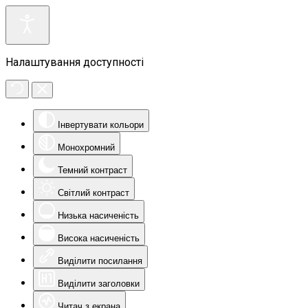
Налаштування доступності
Інвертувати кольори
Монохромний
Темний контраст
Світлий контраст
Низька насиченість
Висока насиченість
Виділити посилання
Виділити заголовки
Читач з екрана