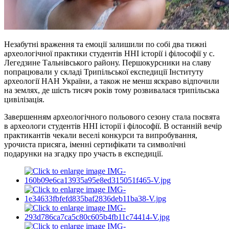
Незабутні враження та емоції залишили по собі два тижні
археологічної практики студентів ННІ історії і філософії у с.
Легедзине Тальнівського району. Першокурсники на славу
попрацювали у складі Трипільської експедиції Інституту
археології НАН України, а також не менш яскраво відпочили
на землях, де шість тисяч років тому розвивалася трипільська
цивілізація.
Завершенням археологічного польового сезону стала посвята
в археологи студентів ННІ історії і філософії. В останній вечір
практикантів чекали веселі конкурси та випробування,
урочиста присяга, іменні сертифікати та символічні
подарунки на згадку про участь в експедиції.