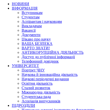
НОВИНИ
ІНФОРМАЦІЯ
Вступникам
Студентам
Аспірантам і науковцям
Викладачам
Вакансії
Документи
Цікаво про науку
ВАША БЕЗПЕКА
ВАРТО ЗНАТИ!
АНТИКОРУПЦІЙНА ДІЯЛЬНІСТЬ
Доступ до публічної інформації
Телефонний довідник
УНІВЕРСИТЕТ
Портрет ЧНУ
Наукова й інноваційна діяльність
Наукові періодичні видання
Освітня діяльність
Сталий розвиток
Міжнародна діяльність
Студентська рада
Асоціація випускників
ПІДРОЗДІЛИ
Навчально-наукові інститути та факультети