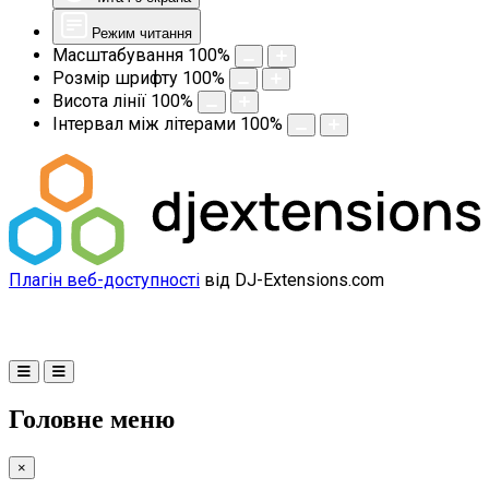
Режим читання
Масштабування
100
%
Розмір шрифту
100
%
Висота лінії
100
%
Інтервал між літерами
100
%
Плагін веб-доступності
від DJ-Extensions.com
Головне меню
×