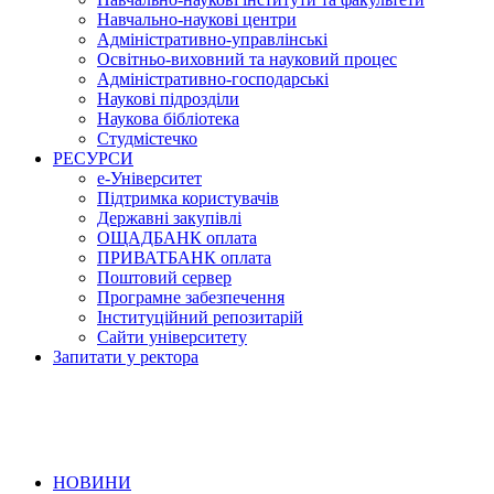
Навчально-наукові центри
Адміністративно-управлінські
Освітньо-виховний та науковий процес
Адміністративно-господарські
Наукові підрозділи
Наукова бібліотека
Студмістечко
РЕСУРСИ
е-Університет
Підтримка користувачів
Державні закупівлі
ОЩАДБАНК оплата
ПРИВАТБАНК оплата
Поштовий сервер
Програмне забезпечення
Інституційний репозитарій
Сайти університету
Запитати у ректора
НОВИНИ