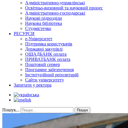
Адміністративно-управлінські
Освітньо-виховний та науковий процес
Адміністративно-господарські
Наукові підрозділи
Наукова бібліотека
Студмістечко
РЕСУРСИ
е-Університет
Підтримка користувачів
Державні закупівлі
ОЩАДБАНК оплата
ПРИВАТБАНК оплата
Поштовий сервер
Програмне забезпечення
Інституційний репозитарій
Сайти університету
Запитати у ректора
Пошук...
Пошук