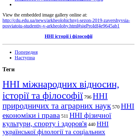
View the embedded image gallery online at:
http://cdu.edu.ua/news/arkheolohichnyi-sezon-2019-zavershyvsia-
posviatoiu-studentiv-v-arkheolohy.html#sigProIdf4e9645ab1
ННІ історії і філософії
Попередня
Наступна
Теги
ННІ міжнародних відносин,
історії та філософії
ННІ
796
природничих та аграрних наук
ННІ
570
економіки і права
ННІ фізичної
511
культури, спорту і здоров'я
ННІ
440
української філології та соціальних