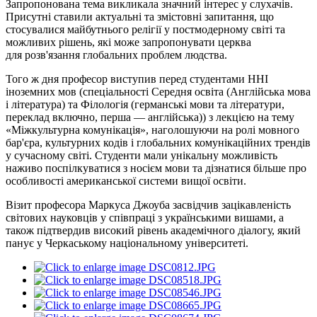
Запропонована тема викликала значний інтерес у слухачів.
Присутні ставили актуальні та змістовні запитання, що
стосувалися майбутнього релігії у постмодерному світі та
можливих рішень, які може запропонувати церква
для розв'язання глобальних проблем людства.
Того ж дня професор виступив перед студентами ННІ
іноземних мов (спеціальності Середня освіта (Англійська мова
і література) та Філологія (германські мови та літератури,
переклад включно, перша — англійська)) з лекцією на тему
«Міжкультурна комунікація», наголошуючи на ролі мовного
бар'єра, культурних кодів і глобальних комунікаційних трендів
у сучасному світі. Студенти мали унікальну можливість
наживо поспілкуватися з носієм мови та дізнатися більше про
особливості американської системи вищої освіти.
Візит професора Маркуса
Джоуба
засвідчив зацікавленість
світових науковців у співпраці з українськими вишами, а
також підтвердив високий рівень академічного діалогу, який
панує у Черкаському національному університеті.