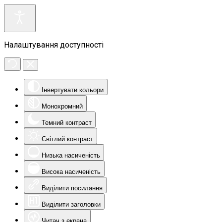
Налаштування доступності
Інвертувати кольори
Монохромний
Темний контраст
Світлий контраст
Низька насиченість
Висока насиченість
Виділити посилання
Виділити заголовки
Читач з екрана