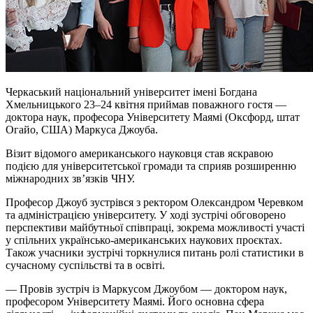
Черкаський національний університет імені Богдана
Хмельницького 23–24 квітня приймав поважного гостя —
доктора наук, професора Університету Маямі (Оксфорд, штат
Огайо, США) Маркуса
Джоуба
.
Візит відомого американського науковця став яскравою
подією для університетської громади та сприяв розширенню
міжнародних зв’язків ЧНУ.
Професор
Джоуб
зустрівся з ректором Олександром Черевком
та адміністрацією університету. У ході зустрічі обговорено
перспективи майбутньої співпраці, зокрема можливості участі
у спільних українсько-американських наукових проєктах.
Також учасники зустрічі торкнулися питань ролі статистики в
сучасному суспільстві та в освіті.
— Провів зустріч із Маркусом
Джоубом
— доктором наук,
професором Університету Маямі. Його основна сфера