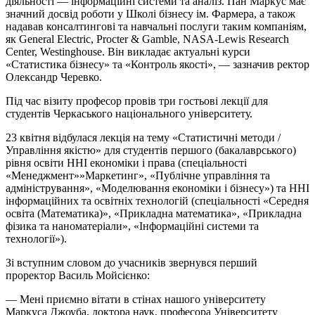
діяльності — інформаційні системи та аналіз. Пан Маркус має
значний досвід роботи у Школі бізнесу ім. Фармера, а також
надавав консалтингові та навчальні послуги таким компаніям,
як General Electric, Procter & Gamble, NASA-Lewis Research
Center, Westinghouse. Він викладає актуальні курси
«Статистика бізнесу» та «Контроль якості», — зазначив ректор
Олександр Черевко.
Під час візиту професор провів три гостьові лекції для
студентів Черкаського національного університету.
23 квітня відбулася лекція на тему «Статистичні методи /
Управління якістю» для студентів першого (бакалаврського)
рівня освіти ННІ економіки
і
права (спеціальності
«Менеджмент»»Маркетинг», «Публічне управління та
адміністрування», «Моделювання економіки
і
бізнесу») та ННІ
інформаційних та освітніх технологій (спеціальності «Середня
освіта (Математика)», «Прикладна математика», «Прикладна
фізика та наноматеріали», «Інформаційні системи та
технології»).
Зі вступним словом до учасників звернувся перший
проректор Василь Мойсієнко:
— Мені приємно вітати в стінах нашого університету
Маркуса
Джоуба
, доктора наук, професора Університету