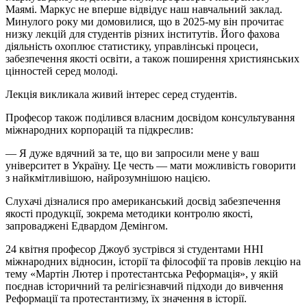
Маямі. Маркус не вперше відвідує наш навчальний заклад.
Минулого року ми домовилися, що
в
2025-му він прочитає
низку лекцій для студентів різних інститутів. Його фахова
діяльність охоплює статистику, управлінські процеси,
забезпечення якості освіти, а також поширення християнських
цінностей серед молоді.
Лекція викликала живий інтерес серед студентів.
Професор також поділився власним досвідом консультування
міжнародних корпорацій та підкреслив:
— Я дуже вдячний за те, що ви запросили мене у ваш
університет в Україну. Це честь — мати можливість говорити
з найкмітливішою, найрозумнішою нацією.
Слухачі дізналися про американський досвід забезпечення
якості продукції, зокрема методики контролю якості,
запроваджені Едвардом
Демінгом
.
24 квітня професор
Джоуб
зустрівся зі студентами ННІ
міжнародних відносин, історії та філософії та провів лекцію на
тему «Мартін Лютер і протестантська Реформація», у якій
поєднав історичний та релігієзнавчий підходи до вивчення
Реформації та протестантизму, їх значення в історії.