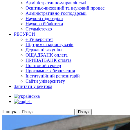
Адміністративно-управлінські
Освітньо-виховний та науковий процес
Адміністративно-господарські
Наукові підрозділи
Наукова бібліотека
Студмістечко
РЕСУРСИ
е-Університет
Підтримка користувачів
Державні закупівлі
ОЩАДБАНК оплата
ПРИВАТБАНК оплата
Поштовий сервер
Програмне забезпечення
Інституційний репозитарій
Сайти університету
Запитати у ректора
Пошук...
Пошук