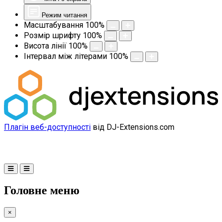
Режим читання
Масштабування
100
%
Розмір шрифту
100
%
Висота лінії
100
%
Інтервал між літерами
100
%
Плагін веб-доступності
від DJ-Extensions.com
Головне меню
×