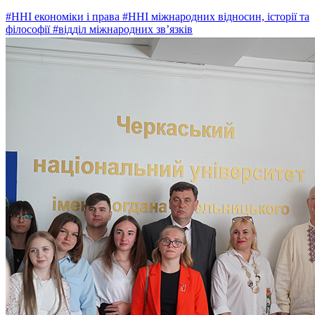
#ННІ економіки і права
#ННІ міжнародних відносин, історії та
філософії
#відділ міжнародних зв’язків