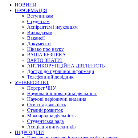
НОВИНИ
ІНФОРМАЦІЯ
Вступникам
Студентам
Аспірантам і науковцям
Викладачам
Вакансії
Документи
Цікаво про науку
ВАША БЕЗПЕКА
ВАРТО ЗНАТИ!
АНТИКОРУПЦІЙНА ДІЯЛЬНІСТЬ
Доступ до публічної інформації
Телефонний довідник
УНІВЕРСИТЕТ
Портрет ЧНУ
Наукова й інноваційна діяльність
Наукові періодичні видання
Освітня діяльність
Сталий розвиток
Міжнародна діяльність
Студентська рада
Асоціація випускників
ПІДРОЗДІЛИ
Навчально-наукові інститути та факультети