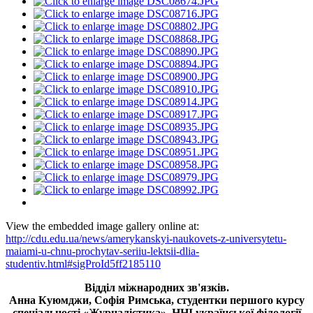
View the embedded image gallery online at:
http://cdu.edu.ua/news/amerykanskyi-naukovets-z-universytetu-
maiami-u-chnu-prochytav-seriiu-lektsii-dlia-
studentiv.html#sigProId5ff2185110
Відділ міжнародних зв'язків.
Анна
Куюмджи
, Софія Римська, студентки першого курсу
спеціальності «Журналістика», ННІ української філології