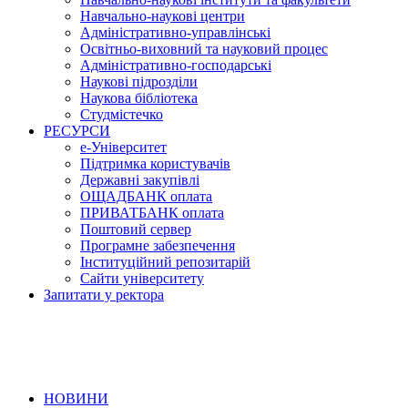
Навчально-наукові центри
Адміністративно-управлінські
Освітньо-виховний та науковий процес
Адміністративно-господарські
Наукові підрозділи
Наукова бібліотека
Студмістечко
РЕСУРСИ
е-Університет
Підтримка користувачів
Державні закупівлі
ОЩАДБАНК оплата
ПРИВАТБАНК оплата
Поштовий сервер
Програмне забезпечення
Інституційний репозитарій
Сайти університету
Запитати у ректора
НОВИНИ