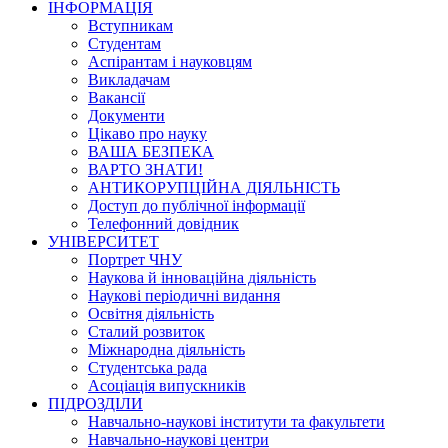
ІНФОРМАЦІЯ
Вступникам
Студентам
Аспірантам і науковцям
Викладачам
Вакансії
Документи
Цікаво про науку
ВАША БЕЗПЕКА
ВАРТО ЗНАТИ!
АНТИКОРУПЦІЙНА ДІЯЛЬНІСТЬ
Доступ до публічної інформації
Телефонний довідник
УНІВЕРСИТЕТ
Портрет ЧНУ
Наукова й інноваційна діяльність
Наукові періодичні видання
Освітня діяльність
Сталий розвиток
Міжнародна діяльність
Студентська рада
Асоціація випускників
ПІДРОЗДІЛИ
Навчально-наукові інститути та факультети
Навчально-наукові центри