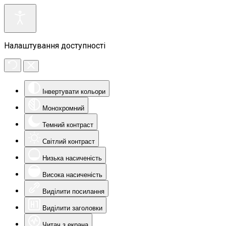
Налаштування доступності
Інвертувати кольори
Монохромний
Темний контраст
Світлий контраст
Низька насиченість
Висока насиченість
Виділити посилання
Виділити заголовки
Читач з екрана