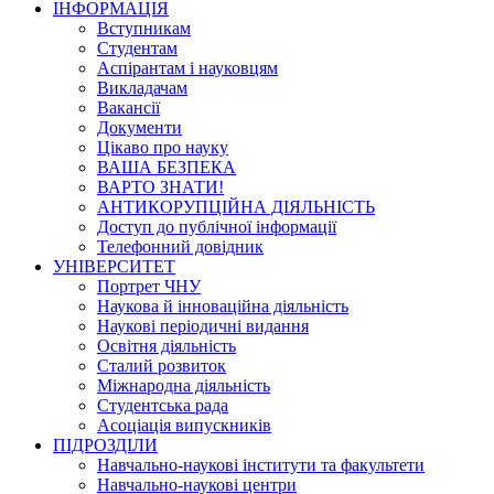
ІНФОРМАЦІЯ
Вступникам
Студентам
Аспірантам і науковцям
Викладачам
Вакансії
Документи
Цікаво про науку
ВАША БЕЗПЕКА
ВАРТО ЗНАТИ!
АНТИКОРУПЦІЙНА ДІЯЛЬНІСТЬ
Доступ до публічної інформації
Телефонний довідник
УНІВЕРСИТЕТ
Портрет ЧНУ
Наукова й інноваційна діяльність
Наукові періодичні видання
Освітня діяльність
Сталий розвиток
Міжнародна діяльність
Студентська рада
Асоціація випускників
ПІДРОЗДІЛИ
Навчально-наукові інститути та факультети
Навчально-наукові центри