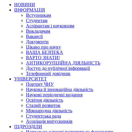
НОВИНИ
ІНФОРМАЦІЯ
Вступникам
Студентам
Аспірантам і науковцям
Викладачам
Вакансії
Документи
Цікаво про науку
ВАША БЕЗПЕКА
ВАРТО ЗНАТИ!
АНТИКОРУПЦІЙНА ДІЯЛЬНІСТЬ
Доступ до публічної інформації
Телефонний довідник
УНІВЕРСИТЕТ
Портрет ЧНУ
Наукова й інноваційна діяльність
Наукові періодичні видання
Освітня діяльність
Сталий розвиток
Міжнародна діяльність
Студентська рада
Асоціація випускників
ПІДРОЗДІЛИ
Навчально-наукові інститути та факультети