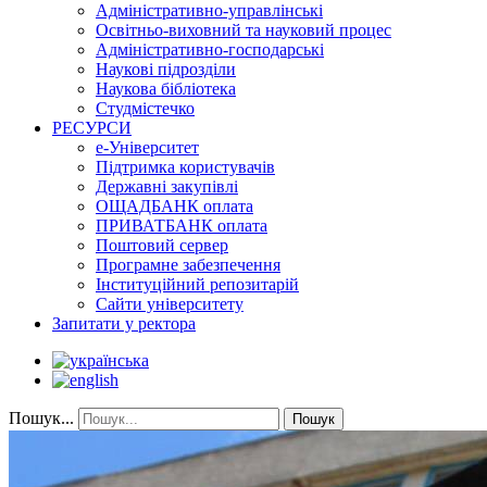
Адміністративно-управлінські
Освітньо-виховний та науковий процес
Адміністративно-господарські
Наукові підрозділи
Наукова бібліотека
Студмістечко
РЕСУРСИ
е-Університет
Підтримка користувачів
Державні закупівлі
ОЩАДБАНК оплата
ПРИВАТБАНК оплата
Поштовий сервер
Програмне забезпечення
Інституційний репозитарій
Сайти університету
Запитати у ректора
Пошук...
Пошук