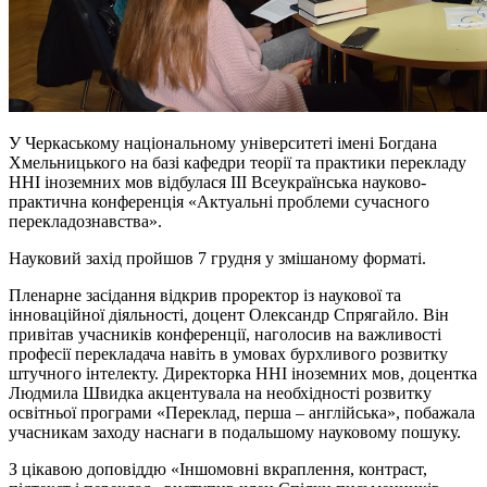
У Черкаському національному університеті імені Богдана
Хмельницького на базі кафедри теорії та практики перекладу
ННІ іноземних мов відбулася III Всеукраїнська науково-
практична конференція «Актуальні проблеми сучасного
перекладознавства».
Науковий захід пройшов 7 грудня у змішаному форматі.
Пленарне засідання відкрив проректор із наукової та
інноваційної діяльності, доцент Олександр Спрягайло. Він
привітав учасників конференції, наголосив на важливості
професії перекладача навіть в умовах бурхливого розвитку
штучного інтелекту. Директорка ННІ іноземних мов, доцентка
Людмила Швидка акцентувала на необхідності розвитку
освітньої програми «Переклад, перша – англійська», побажала
учасникам заходу наснаги в подальшому науковому пошуку.
З цікавою доповіддю «Іншомовні вкраплення, контраст,