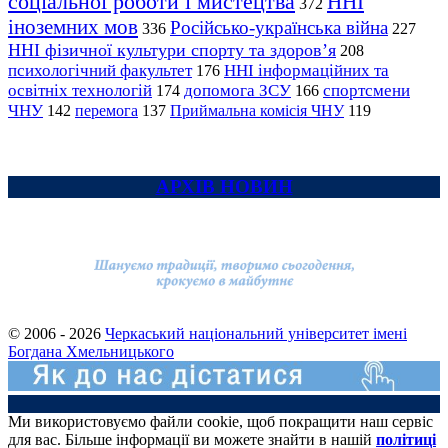
соціальної роботи і мистецтва
ННІ
372
іноземних мов
Російсько-українська війна
336
227
ННІ фізичної культури спорту та здоров’я
208
психологічний факультет
ННІ інформаційних та
176
освітніх технологій
допомога ЗСУ
спортсмени
174
166
ЧНУ
перемога
142
137
Приймальна комісія ЧНУ
119
АРХІВ НОВИН
© 2006 - 2026
Черкаський національний університет імені
Богдана Хмельницького
Ми використовуємо файли cookie, щоб покращити наш сервіс
для вас. Більше інформації ви можете знайти в нашій
політиці