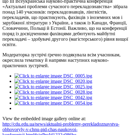
що III Всеукраїнська науково-практична конференція
«Актуальні проблеми сучасного перекладознавства» зібрала
понад 140 учасників: перекладознавців, лінгвістів,
перекладачів, що практикують, фахівців з іноземних мов і
зарубіжної літератури з України, а також із Канади, Франції,
Словаччини, Польщі й Естонії. Важливо, що на конференції
поряд із досвідченими фахівцями дебютують майбутні
перекладачі – здобувачі другого (магістерського) рівня вищої
освіти.
Модераторка зустрічі ґречно подякувала всім учасникам,
окреслила тематику й напрями наступних науково-
практичних зустрічей.
View the embedded image gallery online at:
http://cdu.edu.ua/news/aktualni-problemy-perekladoznavstva-
obhovoryly-v-chnu-pid-chas-naukovoi-
konferentsii.html#sigProId1232a986be