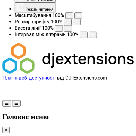
Режим читання
Масштабування
100
%
Розмір шрифту
100
%
Висота лінії
100
%
Інтервал між літерами
100
%
Плагін веб-доступності
від DJ-Extensions.com
Головне меню
×