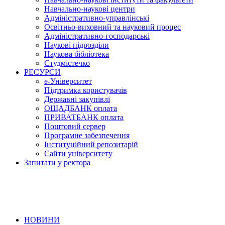
Навчально-наукові центри
Адміністративно-управлінські
Освітньо-виховний та науковий процес
Адміністративно-господарські
Наукові підрозділи
Наукова бібліотека
Студмістечко
РЕСУРСИ
е-Університет
Підтримка користувачів
Державні закупівлі
ОЩАДБАНК оплата
ПРИВАТБАНК оплата
Поштовий сервер
Програмне забезпечення
Інституційний репозитарій
Сайти університету
Запитати у ректора
НОВИНИ