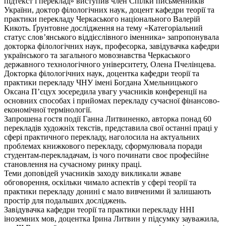
підтекст і переклад» виступив член Спілки письменників
України, доктор філологічних наук, доцент кафедри теорії та
практики перекладу Черкаського національного Валерій
Кикоть. Ґрунтовне дослідження на тему «Категоріальний
статус слов’янського віддієслівного іменника» запропонувала
докторка філологічних наук, професорка, завідувачка кафедри
українського та загального мовознавства Черкаського
державного технологічного університету, Олена Пчелінцева.
Докторка філологічних наук, доцентка кафедри теорії та
практики перекладу ЧНУ імені Богдана Хмельницького
Оксана П’єцух зосередила увагу учасників конференції на
основних способах і прийомах перекладу сучасної фінансово-
економічної термінології.
Запрошена гостя події Ганна Литвиненко, авторка понад 60
перекладів художніх текстів, представила свої останні праці у
сфері практичного перекладу, наголосила на актуальних
проблемах книжкового перекладу, сформулювала поради
студентам-перекладачам, із чого починати своє професійне
становлення на сучасному ринку праці.
Теми доповідей учасників заходу викликали жваве
обговорення, оскільки чимало аспектів у сфері теорії та
практики перекладу донині є мало вивченими й залишають
простір для подальших досліджень.
Завідувачка кафедри теорії та практики перекладу ННІ
іноземних мов, доцентка Ірина Литвин у підсумку зауважила,