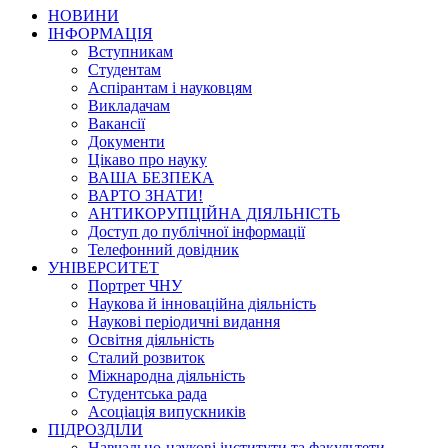
НОВИНИ
ІНФОРМАЦІЯ
Вступникам
Студентам
Аспірантам і науковцям
Викладачам
Вакансії
Документи
Цікаво про науку
ВАША БЕЗПЕКА
ВАРТО ЗНАТИ!
АНТИКОРУПЦІЙНА ДІЯЛЬНІСТЬ
Доступ до публічної інформації
Телефонний довідник
УНІВЕРСИТЕТ
Портрет ЧНУ
Наукова й інноваційна діяльність
Наукові періодичні видання
Освітня діяльність
Сталий розвиток
Міжнародна діяльність
Студентська рада
Асоціація випускників
ПІДРОЗДІЛИ
Навчально-наукові інститути та факультети