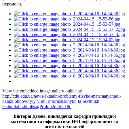
перемоги.
View the embedded image gallery online at:
http://cdu.edu.ua/news/aktualni-problemy-fizyko-matematychnoi-
haluzi-obhovoryly-v-nni-informatsiinykh-ta-osvitnikh-
tekhnolohii.html#sigProId52df56c18c
Вікторія Дзюба, викладачка кафедри прикладної
математики та інформатики ННІ інформаційних та
освітніх технологій