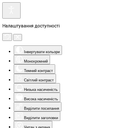
Налаштування доступності
Інвертувати кольори
Монохромний
Темний контраст
Світлий контраст
Низька насиченість
Висока насиченість
Виділити посилання
Виділити заголовки
Читач з екрана