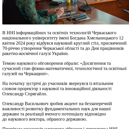
В ННІ інформаційних та освітніх технологій Черкаського
національного університету імені Богдана Хмельницького 12
квітня 2024 року відбувся науковий круглий стіл, присвячений
70-річчю утворення Черкаської області та до Дня працівників
ракетно-космічної галузі України.
Темою наукового обговорення обрали: «Досягнення та
сучасний стан фізико-математичної, технологічної та освітньої
галузей на Черкащині».
На початку зустрічі до учасників звернувся із вітальним
словом проректор з наукової та інноваційної діяльності
Олександр
Спрягайло
.
Олександр Васильович зробив акцент на беззаперечній
важливості розвитку фундаментальних наук для нашої
держави та реалізації вченого потенціалу відповідно
до наукового вектора, обраного державою.
Привітала учасників наукового зібрання і директорка ННІ