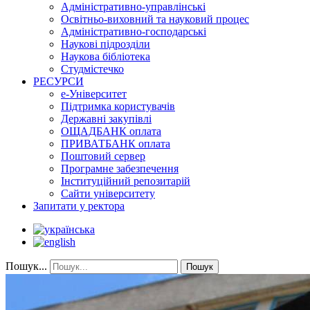
Адміністративно-управлінські
Освітньо-виховний та науковий процес
Адміністративно-господарські
Наукові підрозділи
Наукова бібліотека
Студмістечко
РЕСУРСИ
е-Університет
Підтримка користувачів
Державні закупівлі
ОЩАДБАНК оплата
ПРИВАТБАНК оплата
Поштовий сервер
Програмне забезпечення
Інституційний репозитарій
Сайти університету
Запитати у ректора
Пошук...
Пошук