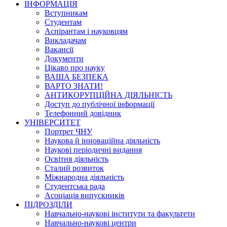
ІНФОРМАЦІЯ
Вступникам
Студентам
Аспірантам і науковцям
Викладачам
Вакансії
Документи
Цікаво про науку
ВАША БЕЗПЕКА
ВАРТО ЗНАТИ!
АНТИКОРУПЦІЙНА ДІЯЛЬНІСТЬ
Доступ до публічної інформації
Телефонний довідник
УНІВЕРСИТЕТ
Портрет ЧНУ
Наукова й інноваційна діяльність
Наукові періодичні видання
Освітня діяльність
Сталий розвиток
Міжнародна діяльність
Студентська рада
Асоціація випускників
ПІДРОЗДІЛИ
Навчально-наукові інститути та факультети
Навчально-наукові центри