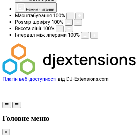
Режим читання
Масштабування
100
%
Розмір шрифту
100
%
Висота лінії
100
%
Інтервал між літерами
100
%
Плагін веб-доступності
від DJ-Extensions.com
Головне меню
×