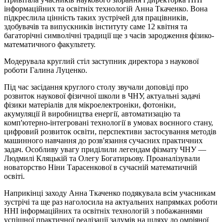
інформаційних та освітніх технологій Анна Ткаченко. Вона
підкреслила цінність таких зустрічей для працівників,
здобувачів та випускників інституту саме 12 квітня та
багаторічні символічні традиції ще з часів зародження фізико-
математичного факультету.
Модерувала круглий стіл заступник директора з наукової
роботи Галина Луценко.
Під час засідання круглого столу звучали доповіді про
розвиток наукової фізичної школи в ЧНУ, актуальні задачі
фізики матеріалів для мікроелектроніки, фотоніки,
акумуляції й виробництва енергії, автоматизацію та
комп'ютерно-інтегровані технології в умовах воєнного стану,
цифровий розвиток освіти, перспективи застосування методів
машинного навчання до розв'язання сучасних практичних
задач. Особливу увагу приділили легендам фізмату ЧНУ —
Людмилі
Кляцькій
та Олегу Богатирьову. Проаналізували
новаторство Ніни
Тарасенкової
в сучасній математичній
освіті.
Наприкінці заходу Анна Ткаченко подякувала всім учасникам
зустрічі та ще раз наголосила на актуальних напрямках роботи
ННІ інформаційних та освітніх технологій з побажаннями
успішної практичної реалізації задумів на шляху до омріяної