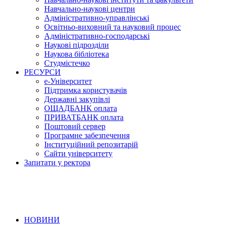
Навчально-наукові центри
Адміністративно-управлінські
Освітньо-виховний та науковий процес
Адміністративно-господарські
Наукові підрозділи
Наукова бібліотека
Студмістечко
РЕСУРСИ
е-Університет
Підтримка користувачів
Державні закупівлі
ОЩАДБАНК оплата
ПРИВАТБАНК оплата
Поштовий сервер
Програмне забезпечення
Інституційний репозитарій
Сайти університету
Запитати у ректора
НОВИНИ