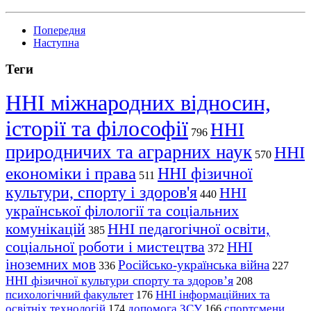
Попередня
Наступна
Теги
ННІ міжнародних відносин,
історії та філософії
ННІ
796
природничих та аграрних наук
ННІ
570
економіки і права
ННІ фізичної
511
культури, спорту і здоров'я
ННІ
440
української філології та соціальних
комунікацій
ННІ педагогічної освіти,
385
соціальної роботи і мистецтва
ННІ
372
іноземних мов
Російсько-українська війна
336
227
ННІ фізичної культури спорту та здоров’я
208
психологічний факультет
ННІ інформаційних та
176
освітніх технологій
допомога ЗСУ
спортсмени
174
166