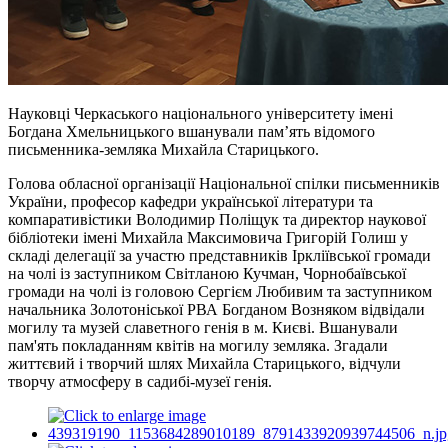
Науковці Черкаського національного університету імені
Богдана Хмельницького вшанували пам’ять відомого
письменника-земляка Михайла Старицького.
Голова обласної організації Національної спілки письменників
України, професор кафедри української літератури та
компаративістики Володимир Поліщук та директор наукової
бібліотеки імені Михайла Максимовича Григорій Голиш у
складі делегації за участю представників Іркліївської громади
на чолі із заступником Світланою
Кучман
, Чорнобаївської
громади на чолі із головою Сергієм Любивим та заступником
начальника Золотоніської
РВА
Богданом Возняком відвідали
могилу та музей славетного генія в м. Києві. Вшанували
пам'ять покладанням квітів на могилу земляка. Згадали
життєвий і творчий шлях Михайла Старицького, відчули
творчу атмосферу в садибі-музеї генія.