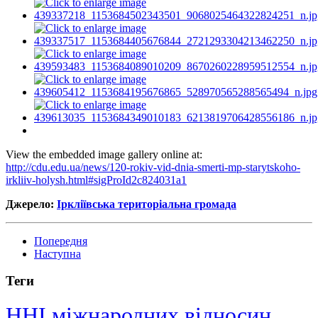
View the embedded image gallery online at:
http://cdu.edu.ua/news/120-rokiv-vid-dnia-smerti-mp-starytskoho-
irkliiv-holysh.html#sigProId2c824031a1
Джерело:
Іркліївська територіальна громада
Попередня
Наступна
Теги
ННІ міжнародних відносин,