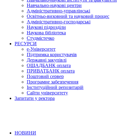
Навчально-наукові центри
Адміністративно-управлінські
Освітньо-виховний та науковий процес
Адміністративно-господарські
Наукові підрозділи
Наукова бібліотека
Студмістечко
РЕСУРСИ
е-Університет
Підтримка користувачів
Державні закупівлі
ОЩАДБАНК оплата
ПРИВАТБАНК оплата
Поштовий сервер
Програмне забезпечення
Інституційний репозитарій
Сайти університету
Запитати у ректора
НОВИНИ