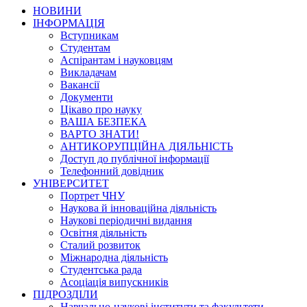
НОВИНИ
ІНФОРМАЦІЯ
Вступникам
Студентам
Аспірантам і науковцям
Викладачам
Вакансії
Документи
Цікаво про науку
ВАША БЕЗПЕКА
ВАРТО ЗНАТИ!
АНТИКОРУПЦІЙНА ДІЯЛЬНІСТЬ
Доступ до публічної інформації
Телефонний довідник
УНІВЕРСИТЕТ
Портрет ЧНУ
Наукова й інноваційна діяльність
Наукові періодичні видання
Освітня діяльність
Сталий розвиток
Міжнародна діяльність
Студентська рада
Асоціація випускників
ПІДРОЗДІЛИ
Навчально-наукові інститути та факультети