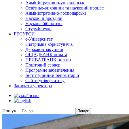
Адміністративно-управлінські
Освітньо-виховний та науковий процес
Адміністративно-господарські
Наукові підрозділи
Наукова бібліотека
Студмістечко
РЕСУРСИ
е-Університет
Підтримка користувачів
Державні закупівлі
ОЩАДБАНК оплата
ПРИВАТБАНК оплата
Поштовий сервер
Програмне забезпечення
Інституційний репозитарій
Сайти університету
Запитати у ректора
Пошук...
Пошук