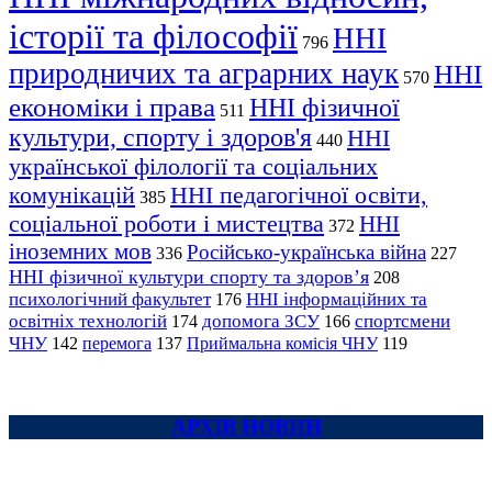
історії та філософії
ННІ
796
природничих та аграрних наук
ННІ
570
економіки і права
ННІ фізичної
511
культури, спорту і здоров'я
ННІ
440
української філології та соціальних
комунікацій
ННІ педагогічної освіти,
385
соціальної роботи і мистецтва
ННІ
372
іноземних мов
Російсько-українська війна
336
227
ННІ фізичної культури спорту та здоров’я
208
психологічний факультет
ННІ інформаційних та
176
освітніх технологій
допомога ЗСУ
спортсмени
174
166
ЧНУ
перемога
142
137
Приймальна комісія ЧНУ
119
АРХІВ НОВИН