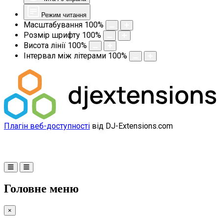
Режим читання
Масштабування
100
%
Розмір шрифту
100
%
Висота лінії
100
%
Інтервал між літерами
100
%
Плагін веб-доступності
від DJ-Extensions.com
Головне меню
×