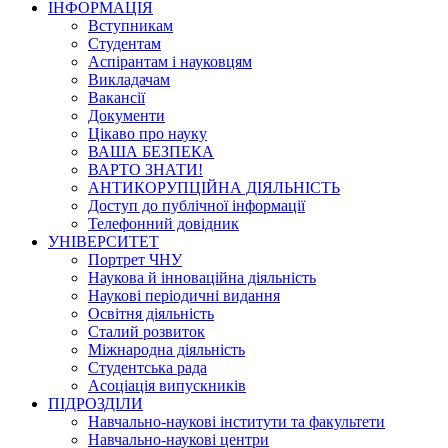
ІНФОРМАЦІЯ
Вступникам
Студентам
Аспірантам і науковцям
Викладачам
Вакансії
Документи
Цікаво про науку
ВАША БЕЗПЕКА
ВАРТО ЗНАТИ!
АНТИКОРУПЦІЙНА ДІЯЛЬНІСТЬ
Доступ до публічної інформації
Телефонний довідник
УНІВЕРСИТЕТ
Портрет ЧНУ
Наукова й інноваційна діяльність
Наукові періодичні видання
Освітня діяльність
Сталий розвиток
Міжнародна діяльність
Студентська рада
Асоціація випускників
ПІДРОЗДІЛИ
Навчально-наукові інститути та факультети
Навчально-наукові центри