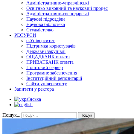
Адміністративно-управлінські
Освітньо-виховний та науковий процес
Адміністративно-господарські
Наукові підрозділи
Наукова бібліотека
Студмістечко
РЕСУРСИ
е-Університет
Підтримка користувачів
Державні закупівлі
ОЩАДБАНК оплата
ПРИВАТБАНК оплата
Поштовий сервер
Програмне забезпечення
Інституційний репозитарій
Сайти університету
Запитати у ректора
Пошук...
Пошук