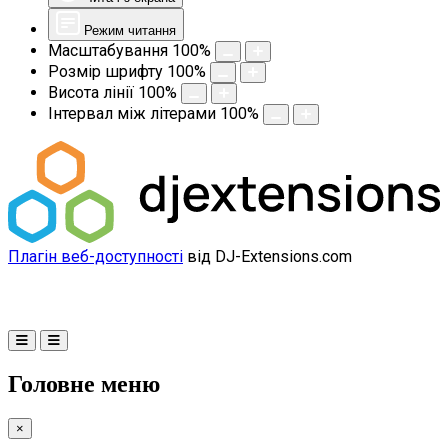
Режим читання
Масштабування
100
%
Розмір шрифту
100
%
Висота лінії
100
%
Інтервал між літерами
100
%
Плагін веб-доступності
від DJ-Extensions.com
Головне меню
×