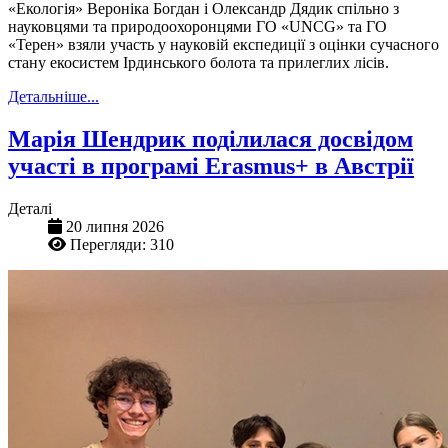
«Екологія» Вероніка Богдан і Олександр Дядик спільно з
науковцями та природоохоронцями ГО «UNCG» та ГО
«Терен» взяли участь у науковій експедиції з оцінки сучасного
стану екосистем Ірдинського болота та прилеглих лісів.
Детальніше...
Марія Шендрик поділилася досвідом
участі в програмі Erasmus+ в Австрії
Деталі
20 липня 2026
Перегляди: 310