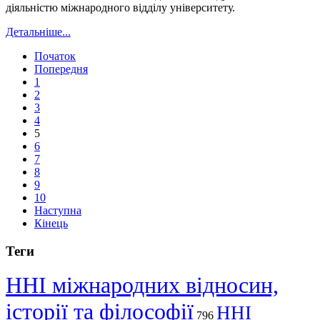
діяльністю міжнародного відділу університету.
Детальніше...
Початок
Попередня
1
2
3
4
5
6
7
8
9
10
Наступна
Кінець
Теги
ННІ міжнародних відносин,
історії та філософії
ННІ
796