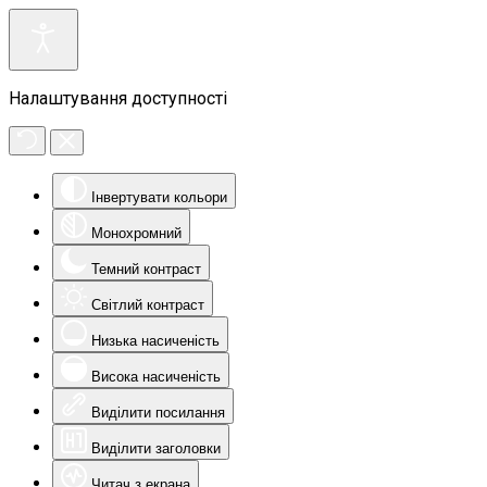
Налаштування доступності
Інвертувати кольори
Монохромний
Темний контраст
Світлий контраст
Низька насиченість
Висока насиченість
Виділити посилання
Виділити заголовки
Читач з екрана