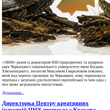
«18000» разом із директором ННІ природничих та аграрних
наук Черкаського національного університету імені Богдана
Хмельницького, зоологом Максимом Гаврилюком пояснює,
який вид черепах проживає на Черкащині, чому червоновуха
черепаха є загрозою для болотяної європейської та чим одна з
них може загрожувати екосистемам.
Детальніше...
Директорка Центру креативних
індустрій ЧНУ привезла з Кракова