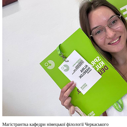
Магістрантка кафедри німецької філології Черкаського