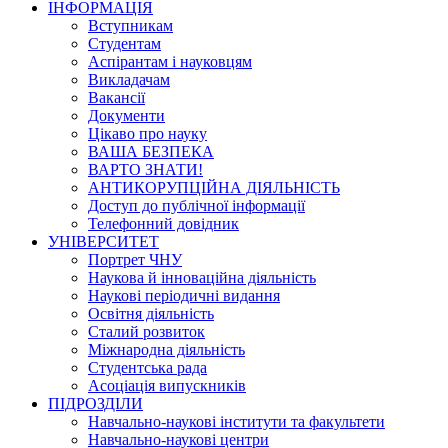
ІНФОРМАЦІЯ
Вступникам
Студентам
Аспірантам і науковцям
Викладачам
Вакансії
Документи
Цікаво про науку
ВАША БЕЗПЕКА
ВАРТО ЗНАТИ!
АНТИКОРУПЦІЙНА ДІЯЛЬНІСТЬ
Доступ до публічної інформації
Телефонний довідник
УНІВЕРСИТЕТ
Портрет ЧНУ
Наукова й інноваційна діяльність
Наукові періодичні видання
Освітня діяльність
Сталий розвиток
Міжнародна діяльність
Студентська рада
Асоціація випускників
ПІДРОЗДІЛИ
Навчально-наукові інститути та факультети
Навчально-наукові центри