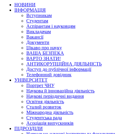
НОВИНИ
ІНФОРМАЦІЯ
Вступникам
Студентам
Аспірантам і науковцям
Викладачам
Вакансії
Документи
Цікаво про науку
ВАША БЕЗПЕКА
ВАРТО ЗНАТИ!
АНТИКОРУПЦІЙНА ДІЯЛЬНІСТЬ
Доступ до публічної інформації
Телефонний довідник
УНІВЕРСИТЕТ
Портрет ЧНУ
Наукова й інноваційна діяльність
Наукові періодичні видання
Освітня діяльність
Сталий розвиток
Міжнародна діяльність
Студентська рада
Асоціація випускників
ПІДРОЗДІЛИ
Навчально-наукові інститути та факультети