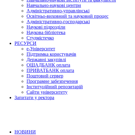
Навчально-наукові центри
Адміністративно-управлінські
Освітньо-виховний та науковий процес
Адміністративно-господарські
Наукові підрозділи
Наукова бібліотека
Студмістечко
РЕСУРСИ
е-Університет
Підтримка користувачів
Державні закупівлі
ОЩАДБАНК оплата
ПРИВАТБАНК оплата
Поштовий сервер
Програмне забезпечення
Інституційний репозитарій
Сайти університету
Запитати у ректора
НОВИНИ