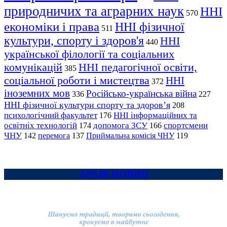
природничих та аграрних наук
ННІ
570
економіки і права
ННІ фізичної
511
культури, спорту і здоров'я
ННІ
440
української філології та соціальних
комунікацій
ННІ педагогічної освіти,
385
соціальної роботи і мистецтва
ННІ
372
іноземних мов
Російсько-українська війна
336
227
ННІ фізичної культури спорту та здоров’я
208
психологічний факультет
ННІ інформаційних та
176
освітніх технологій
допомога ЗСУ
спортсмени
174
166
ЧНУ
перемога
142
137
Приймальна комісія ЧНУ
119
АРХІВ НОВИН