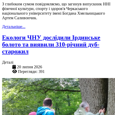
З глибоким сумом повідомляємо, що загинув випускник ННІ
фізичної культури, спорту і здоров'я Черкаського
національного університету імені Богдана Хмельницького
Артем Саливончик.
Детальніше...
Екологи ЧНУ дослідили Ірдинське
болото та виявили 310-річний дуб-
старожил
Деталі
20 липня 2026
Перегляди: 391