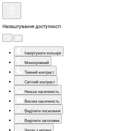
Налаштування доступності
Інвертувати кольори
Монохромний
Темний контраст
Світлий контраст
Низька насиченість
Висока насиченість
Виділити посилання
Виділити заголовки
Читач з екрана