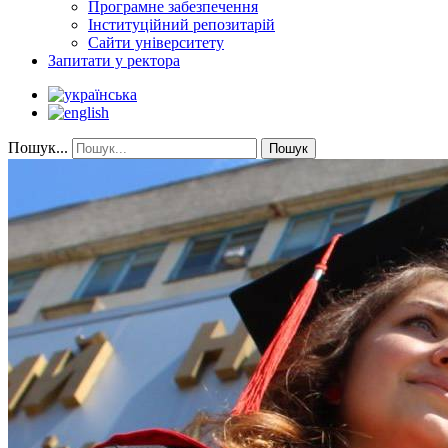
Програмне забезпечення
Інституційний репозитарій
Сайти університету
Запитати у ректора
Пошук...
Пошук