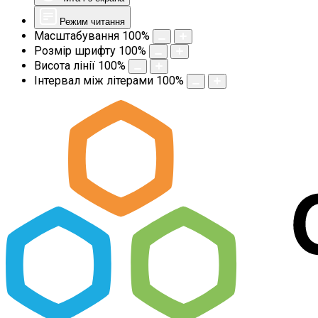
Режим читання
Масштабування
100
%
Розмір шрифту
100
%
Висота лінії
100
%
Інтервал між літерами
100
%