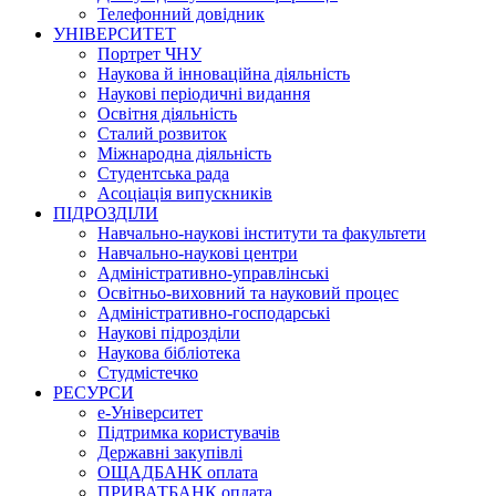
Телефонний довідник
УНІВЕРСИТЕТ
Портрет ЧНУ
Наукова й інноваційна діяльність
Наукові періодичні видання
Освітня діяльність
Сталий розвиток
Міжнародна діяльність
Студентська рада
Асоціація випускників
ПІДРОЗДІЛИ
Навчально-наукові інститути та факультети
Навчально-наукові центри
Адміністративно-управлінські
Освітньо-виховний та науковий процес
Адміністративно-господарські
Наукові підрозділи
Наукова бібліотека
Студмістечко
РЕСУРСИ
е-Університет
Підтримка користувачів
Державні закупівлі
ОЩАДБАНК оплата
ПРИВАТБАНК оплата