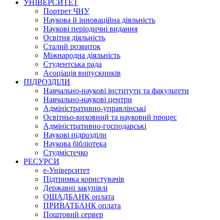
УНІВЕРСИТЕТ
Портрет ЧНУ
Наукова й інноваційна діяльність
Наукові періодичні видання
Освітня діяльність
Сталий розвиток
Міжнародна діяльність
Студентська рада
Асоціація випускників
ПІДРОЗДІЛИ
Навчально-наукові інститути та факультети
Навчально-наукові центри
Адміністративно-управлінські
Освітньо-виховний та науковий процес
Адміністративно-господарські
Наукові підрозділи
Наукова бібліотека
Студмістечко
РЕСУРСИ
е-Університет
Підтримка користувачів
Державні закупівлі
ОЩАДБАНК оплата
ПРИВАТБАНК оплата
Поштовий сервер