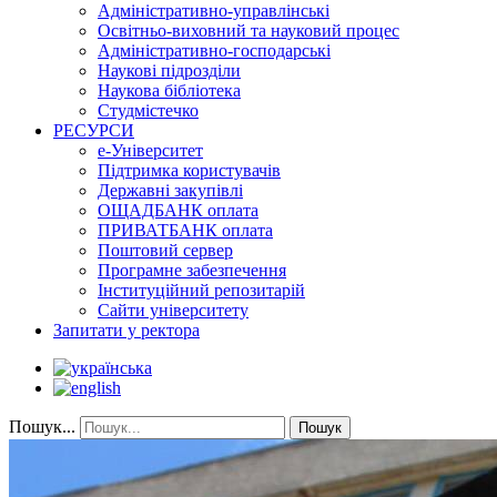
Адміністративно-управлінські
Освітньо-виховний та науковий процес
Адміністративно-господарські
Наукові підрозділи
Наукова бібліотека
Студмістечко
РЕСУРСИ
е-Університет
Підтримка користувачів
Державні закупівлі
ОЩАДБАНК оплата
ПРИВАТБАНК оплата
Поштовий сервер
Програмне забезпечення
Інституційний репозитарій
Сайти університету
Запитати у ректора
Пошук...
Пошук