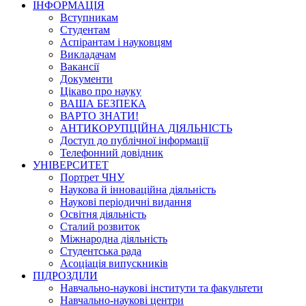
ІНФОРМАЦІЯ
Вступникам
Студентам
Аспірантам і науковцям
Викладачам
Вакансії
Документи
Цікаво про науку
ВАША БЕЗПЕКА
ВАРТО ЗНАТИ!
АНТИКОРУПЦІЙНА ДІЯЛЬНІСТЬ
Доступ до публічної інформації
Телефонний довідник
УНІВЕРСИТЕТ
Портрет ЧНУ
Наукова й інноваційна діяльність
Наукові періодичні видання
Освітня діяльність
Сталий розвиток
Міжнародна діяльність
Студентська рада
Асоціація випускників
ПІДРОЗДІЛИ
Навчально-наукові інститути та факультети
Навчально-наукові центри