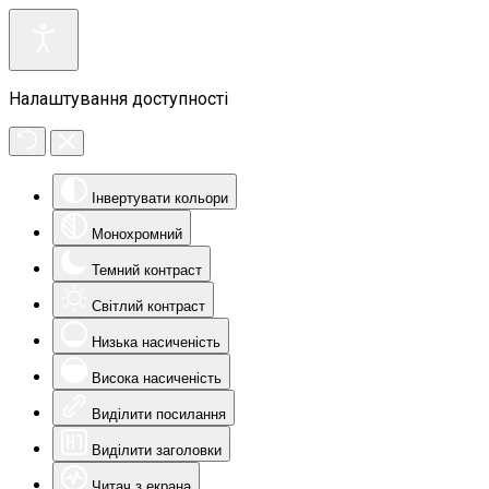
Налаштування доступності
Інвертувати кольори
Монохромний
Темний контраст
Світлий контраст
Низька насиченість
Висока насиченість
Виділити посилання
Виділити заголовки
Читач з екрана