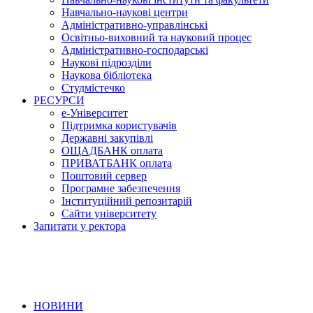
Навчально-наукові центри
Адміністративно-управлінські
Освітньо-виховний та науковий процес
Адміністративно-господарські
Наукові підрозділи
Наукова бібліотека
Студмістечко
РЕСУРСИ
е-Університет
Підтримка користувачів
Державні закупівлі
ОЩАДБАНК оплата
ПРИВАТБАНК оплата
Поштовий сервер
Програмне забезпечення
Інституційний репозитарій
Сайти університету
Запитати у ректора
НОВИНИ