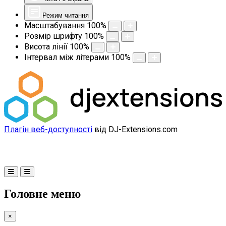
Режим читання
Масштабування
100
%
Розмір шрифту
100
%
Висота лінії
100
%
Інтервал між літерами
100
%
Плагін веб-доступності
від DJ-Extensions.com
Головне меню
×