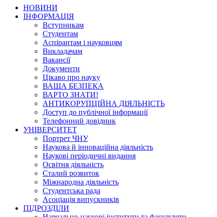
НОВИНИ
ІНФОРМАЦІЯ
Вступникам
Студентам
Аспірантам і науковцям
Викладачам
Вакансії
Документи
Цікаво про науку
ВАША БЕЗПЕКА
ВАРТО ЗНАТИ!
АНТИКОРУПЦІЙНА ДІЯЛЬНІСТЬ
Доступ до публічної інформації
Телефонний довідник
УНІВЕРСИТЕТ
Портрет ЧНУ
Наукова й інноваційна діяльність
Наукові періодичні видання
Освітня діяльність
Сталий розвиток
Міжнародна діяльність
Студентська рада
Асоціація випускників
ПІДРОЗДІЛИ
Навчально-наукові інститути та факультети