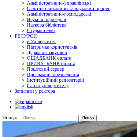
Адміністративно-управлінські
Освітньо-виховний та науковий процес
Адміністративно-господарські
Наукові підрозділи
Наукова бібліотека
Студмістечко
РЕСУРСИ
е-Університет
Підтримка користувачів
Державні закупівлі
ОЩАДБАНК оплата
ПРИВАТБАНК оплата
Поштовий сервер
Програмне забезпечення
Інституційний репозитарій
Сайти університету
Запитати у ректора
Пошук...
Пошук