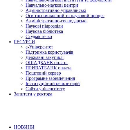
Навчально-наукові центри
Адміністративно-управлінські
Освітньо-виховний та науковий процес
Адміністративно-господарські
Наукові підрозділи
Наукова бібліотека
Студмістечко
РЕСУРСИ
е-Університет
Підтримка користувачів
Державні закупівлі
ОЩАДБАНК оплата
ПРИВАТБАНК оплата
Поштовий сервер
Програмне забезпечення
Інституційний репозитарій
Сайти університету
Запитати у ректора
НОВИНИ