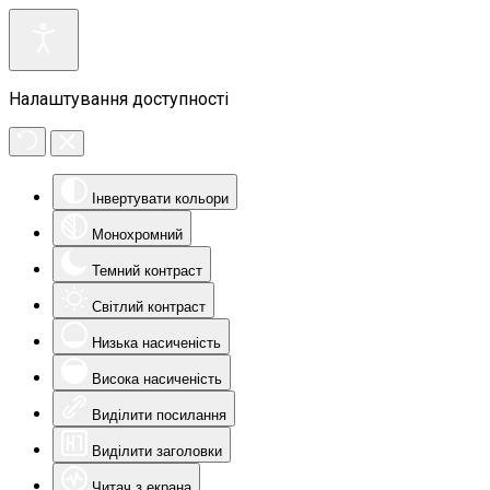
Налаштування доступності
Інвертувати кольори
Монохромний
Темний контраст
Світлий контраст
Низька насиченість
Висока насиченість
Виділити посилання
Виділити заголовки
Читач з екрана