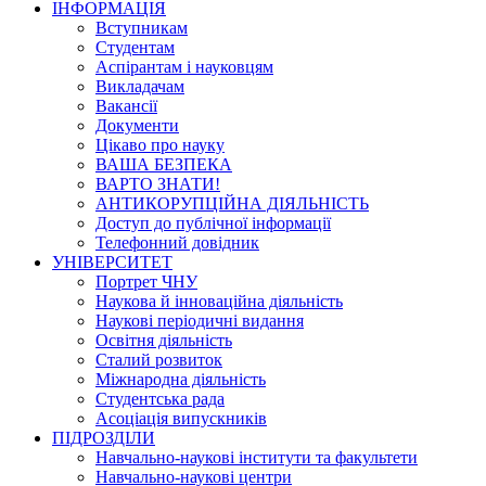
ІНФОРМАЦІЯ
Вступникам
Студентам
Аспірантам і науковцям
Викладачам
Вакансії
Документи
Цікаво про науку
ВАША БЕЗПЕКА
ВАРТО ЗНАТИ!
АНТИКОРУПЦІЙНА ДІЯЛЬНІСТЬ
Доступ до публічної інформації
Телефонний довідник
УНІВЕРСИТЕТ
Портрет ЧНУ
Наукова й інноваційна діяльність
Наукові періодичні видання
Освітня діяльність
Сталий розвиток
Міжнародна діяльність
Студентська рада
Асоціація випускників
ПІДРОЗДІЛИ
Навчально-наукові інститути та факультети
Навчально-наукові центри