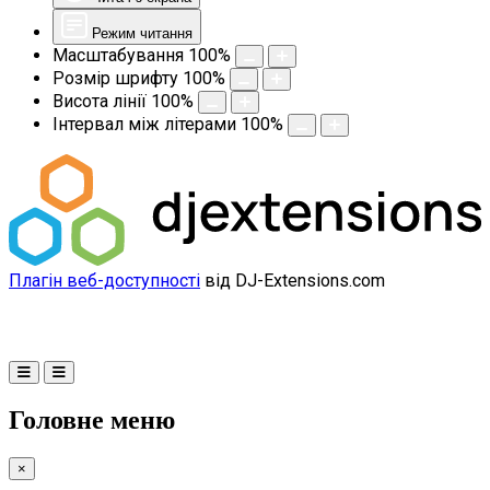
Режим читання
Масштабування
100
%
Розмір шрифту
100
%
Висота лінії
100
%
Інтервал між літерами
100
%
Плагін веб-доступності
від DJ-Extensions.com
Головне меню
×