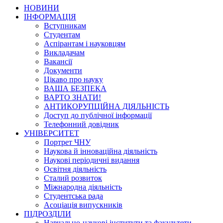
НОВИНИ
ІНФОРМАЦІЯ
Вступникам
Студентам
Аспірантам і науковцям
Викладачам
Вакансії
Документи
Цікаво про науку
ВАША БЕЗПЕКА
ВАРТО ЗНАТИ!
АНТИКОРУПЦІЙНА ДІЯЛЬНІСТЬ
Доступ до публічної інформації
Телефонний довідник
УНІВЕРСИТЕТ
Портрет ЧНУ
Наукова й інноваційна діяльність
Наукові періодичні видання
Освітня діяльність
Сталий розвиток
Міжнародна діяльність
Студентська рада
Асоціація випускників
ПІДРОЗДІЛИ
Навчально-наукові інститути та факультети