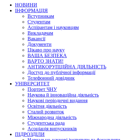
НОВИНИ
ІНФОРМАЦІЯ
Вступникам
Студентам
Аспірантам і науковцям
Викладачам
Вакансії
Документи
Цікаво про науку
ВАША БЕЗПЕКА
ВАРТО ЗНАТИ!
АНТИКОРУПЦІЙНА ДІЯЛЬНІСТЬ
Доступ до публічної інформації
Телефонний довідник
УНІВЕРСИТЕТ
Портрет ЧНУ
Наукова й інноваційна діяльність
Наукові періодичні видання
Освітня діяльність
Сталий розвиток
Міжнародна діяльність
Студентська рада
Асоціація випускників
ПІДРОЗДІЛИ
Навчально-наукові інститути та факультети