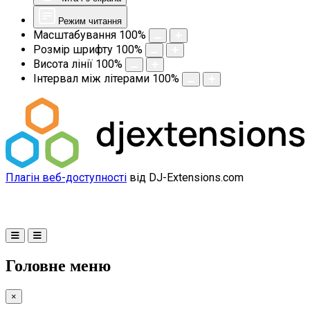
Режим читання
Масштабування
100
%
Розмір шрифту
100
%
Висота лінії
100
%
Інтервал між літерами
100
%
Плагін веб-доступності
від DJ-Extensions.com
Головне меню
×