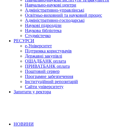
Навчально-наукові центри
Адміністративно-управлінські
Освітньо-виховний та науковий процес
Адміністративно-господарські
Наукові підрозділи
Наукова бібліотека
Студмістечко
РЕСУРСИ
е-Університет
Підтримка користувачів
Державні закупівлі
ОЩАДБАНК оплата
ПРИВАТБАНК оплата
Поштовий сервер
Програмне забезпечення
Інституційний репозитарій
Сайти університету
Запитати у ректора
НОВИНИ