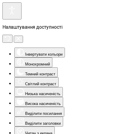
Налаштування доступності
Інвертувати кольори
Монохромний
Темний контраст
Світлий контраст
Низька насиченість
Висока насиченість
Виділити посилання
Виділити заголовки
Читач з екрана