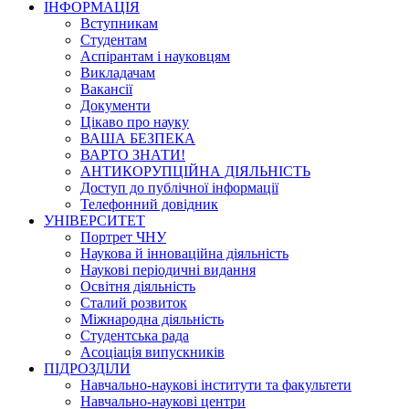
ІНФОРМАЦІЯ
Вступникам
Студентам
Аспірантам і науковцям
Викладачам
Вакансії
Документи
Цікаво про науку
ВАША БЕЗПЕКА
ВАРТО ЗНАТИ!
АНТИКОРУПЦІЙНА ДІЯЛЬНІСТЬ
Доступ до публічної інформації
Телефонний довідник
УНІВЕРСИТЕТ
Портрет ЧНУ
Наукова й інноваційна діяльність
Наукові періодичні видання
Освітня діяльність
Сталий розвиток
Міжнародна діяльність
Студентська рада
Асоціація випускників
ПІДРОЗДІЛИ
Навчально-наукові інститути та факультети
Навчально-наукові центри