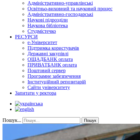
Адміністративно-управлінські
Освітньо-виховний та науковий процес
Адміністративно-господарські
Наукові підрозділи
Наукова бібліотека
Студмістечко
РЕСУРСИ
е-Університет
Підтримка користувачів
Державні закупівлі
ОЩАДБАНК оплата
ПРИВАТБАНК оплата
Поштовий сервер
Програмне забезпечення
Інституційний репозитарій
Сайти університету
Запитати у ректора
Пошук...
Пошук