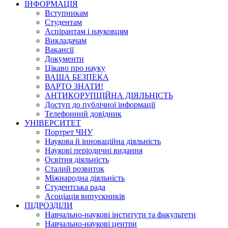
ІНФОРМАЦІЯ
Вступникам
Студентам
Аспірантам і науковцям
Викладачам
Вакансії
Документи
Цікаво про науку
ВАША БЕЗПЕКА
ВАРТО ЗНАТИ!
АНТИКОРУПЦІЙНА ДІЯЛЬНІСТЬ
Доступ до публічної інформації
Телефонний довідник
УНІВЕРСИТЕТ
Портрет ЧНУ
Наукова й інноваційна діяльність
Наукові періодичні видання
Освітня діяльність
Сталий розвиток
Міжнародна діяльність
Студентська рада
Асоціація випускників
ПІДРОЗДІЛИ
Навчально-наукові інститути та факультети
Навчально-наукові центри