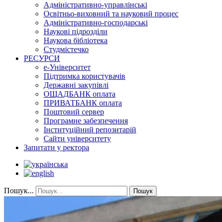
Адміністративно-управлінські
Освітньо-виховний та науковий процес
Адміністративно-господарські
Наукові підрозділи
Наукова бібліотека
Студмістечко
РЕСУРСИ
е-Університет
Підтримка користувачів
Державні закупівлі
ОЩАДБАНК оплата
ПРИВАТБАНК оплата
Поштовий сервер
Програмне забезпечення
Інституційний репозитарій
Сайти університету
Запитати у ректора
Пошук...
Пошук