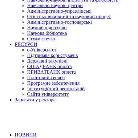
Навчально-наукові центри
Адміністративно-управлінські
Освітньо-виховний та науковий процес
Адміністративно-господарські
Наукові підрозділи
Наукова бібліотека
Студмістечко
РЕСУРСИ
е-Університет
Підтримка користувачів
Державні закупівлі
ОЩАДБАНК оплата
ПРИВАТБАНК оплата
Поштовий сервер
Програмне забезпечення
Інституційний репозитарій
Сайти університету
Запитати у ректора
НОВИНИ