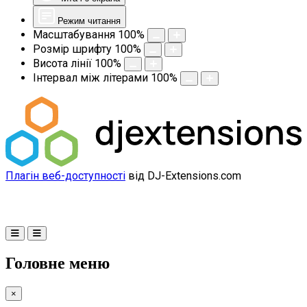
Режим читання
Масштабування
100
%
Розмір шрифту
100
%
Висота лінії
100
%
Інтервал між літерами
100
%
Плагін веб-доступності
від DJ-Extensions.com
Головне меню
×