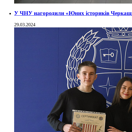
У ЧНУ нагородили «Юних істориків Черка
29.03.2024