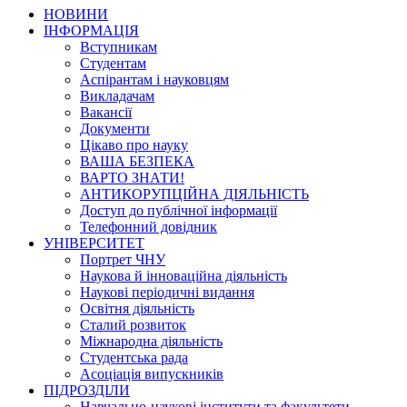
НОВИНИ
ІНФОРМАЦІЯ
Вступникам
Студентам
Аспірантам і науковцям
Викладачам
Вакансії
Документи
Цікаво про науку
ВАША БЕЗПЕКА
ВАРТО ЗНАТИ!
АНТИКОРУПЦІЙНА ДІЯЛЬНІСТЬ
Доступ до публічної інформації
Телефонний довідник
УНІВЕРСИТЕТ
Портрет ЧНУ
Наукова й інноваційна діяльність
Наукові періодичні видання
Освітня діяльність
Сталий розвиток
Міжнародна діяльність
Студентська рада
Асоціація випускників
ПІДРОЗДІЛИ
Навчально-наукові інститути та факультети