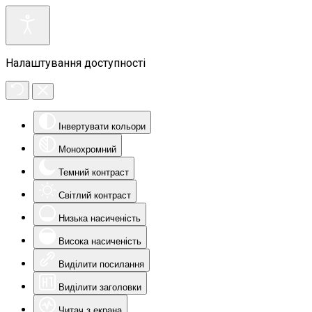
Налаштування доступності
Інвертувати кольори
Монохромний
Темний контраст
Світлий контраст
Низька насиченість
Висока насиченість
Виділити посилання
Виділити заголовки
Читач з екрана