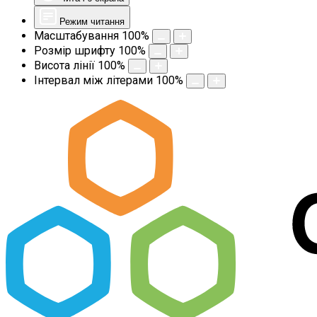
Режим читання
Масштабування
100
%
Розмір шрифту
100
%
Висота лінії
100
%
Інтервал між літерами
100
%