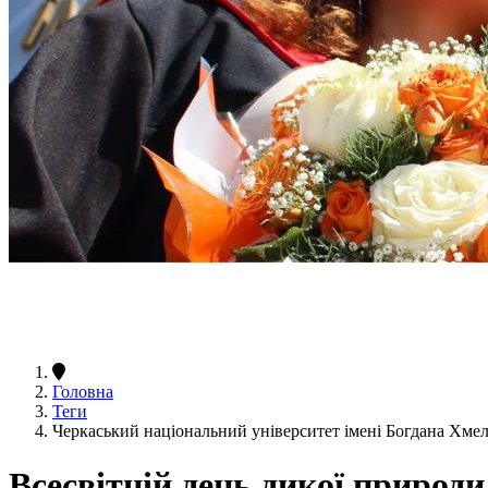
Головна
Теги
Черкаський національний університет імені Богдана Хме
Всесвітній день дикої природи