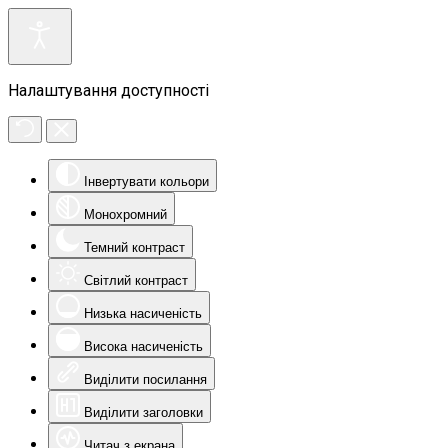
Налаштування доступності
Інвертувати кольори
Монохромний
Темний контраст
Світлий контраст
Низька насиченість
Висока насиченість
Виділити посилання
Виділити заголовки
Читач з екрана