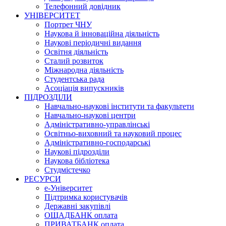
Телефонний довідник
УНІВЕРСИТЕТ
Портрет ЧНУ
Наукова й інноваційна діяльність
Наукові періодичні видання
Освітня діяльність
Сталий розвиток
Міжнародна діяльність
Студентська рада
Асоціація випускників
ПІДРОЗДІЛИ
Навчально-наукові інститути та факультети
Навчально-наукові центри
Адміністративно-управлінські
Освітньо-виховний та науковий процес
Адміністративно-господарські
Наукові підрозділи
Наукова бібліотека
Студмістечко
РЕСУРСИ
е-Університет
Підтримка користувачів
Державні закупівлі
ОЩАДБАНК оплата
ПРИВАТБАНК оплата