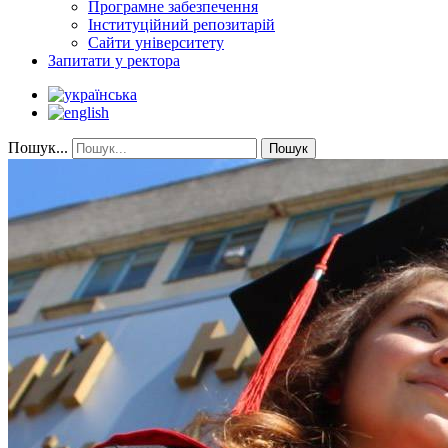
Програмне забезпечення
Інституційний репозитарій
Сайти університету
Запитати у ректора
Пошук...
Пошук