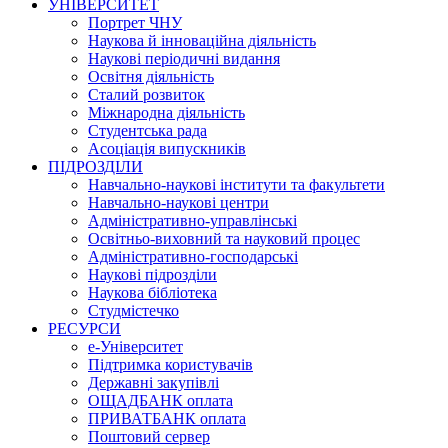
УНІВЕРСИТЕТ
Портрет ЧНУ
Наукова й інноваційна діяльність
Наукові періодичні видання
Освітня діяльність
Сталий розвиток
Міжнародна діяльність
Студентська рада
Асоціація випускників
ПІДРОЗДІЛИ
Навчально-наукові інститути та факультети
Навчально-наукові центри
Адміністративно-управлінські
Освітньо-виховний та науковий процес
Адміністративно-господарські
Наукові підрозділи
Наукова бібліотека
Студмістечко
РЕСУРСИ
е-Університет
Підтримка користувачів
Державні закупівлі
ОЩАДБАНК оплата
ПРИВАТБАНК оплата
Поштовий сервер