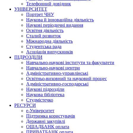
Телефонний довідник
УНІВЕРСИТЕТ
Портрет ЧНУ
Наукова й інноваційна діяльність
Наукові періодичні видання
Освітня діяльність
Сталий розвиток
Міжнародна діяльність
Студентська рада
Асоціація випускників
ПІДРОЗДІЛИ
Навчально-наукові інститути та факультети
Навчально-наукові центри
Адміністративно-управлінські
Освітньо-виховний та науковий процес
Адміністративно-господарські
Наукові підрозділи
Наукова бібліотека
Студмістечко
РЕСУРСИ
е-Університет
Підтримка користувачів
Державні закупівлі
ОЩАДБАНК оплата
ПРИВАТБАНК оплата