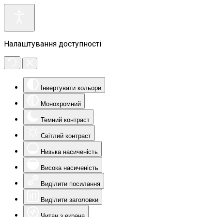
Налаштування доступності
Інвертувати кольори
Монохромний
Темний контраст
Світлий контраст
Низька насиченість
Висока насиченість
Виділити посилання
Виділити заголовки
Читач з екрана