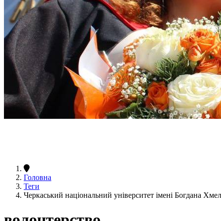
Головна
Теги
Черкаський національний університет імені Богдана Хм
волонтерство