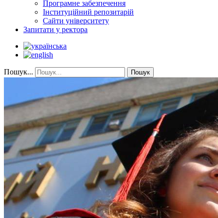
Програмне забезпечення
Інституційний репозитарій
Сайти університету
Запитати у ректора
Пошук...
Пошук