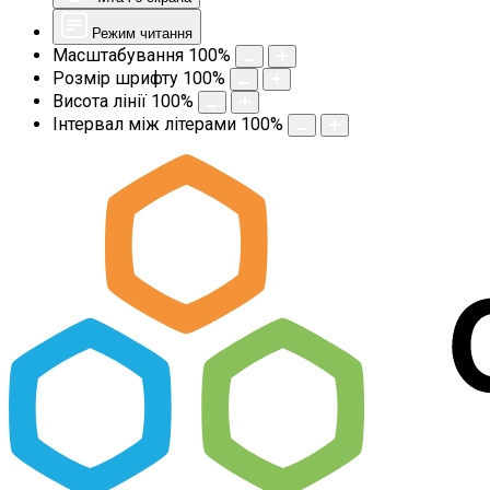
Режим читання
Масштабування
100
%
Розмір шрифту
100
%
Висота лінії
100
%
Інтервал між літерами
100
%