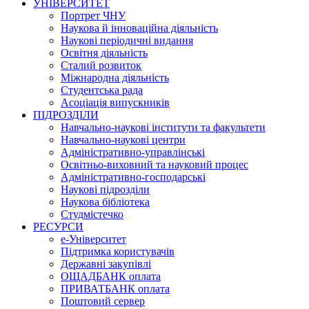
УНІВЕРСИТЕТ
Портрет ЧНУ
Наукова й інноваційна діяльність
Наукові періодичні видання
Освітня діяльність
Сталий розвиток
Міжнародна діяльність
Студентська рада
Асоціація випускників
ПІДРОЗДІЛИ
Навчально-наукові інститути та факультети
Навчально-наукові центри
Адміністративно-управлінські
Освітньо-виховний та науковий процес
Адміністративно-господарські
Наукові підрозділи
Наукова бібліотека
Студмістечко
РЕСУРСИ
е-Університет
Підтримка користувачів
Державні закупівлі
ОЩАДБАНК оплата
ПРИВАТБАНК оплата
Поштовий сервер