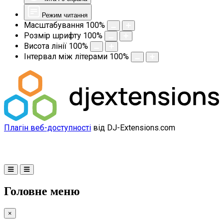
Режим читання
Масштабування
100
%
Розмір шрифту
100
%
Висота лінії
100
%
Інтервал між літерами
100
%
Плагін веб-доступності
від DJ-Extensions.com
Головне меню
×