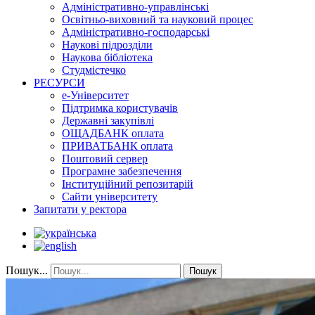
Адміністративно-управлінські
Освітньо-виховний та науковий процес
Адміністративно-господарські
Наукові підрозділи
Наукова бібліотека
Студмістечко
РЕСУРСИ
е-Університет
Підтримка користувачів
Державні закупівлі
ОЩАДБАНК оплата
ПРИВАТБАНК оплата
Поштовий сервер
Програмне забезпечення
Інституційний репозитарій
Сайти університету
Запитати у ректора
Пошук...
Пошук