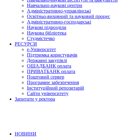
Навчально-наукові центри
Адміністративно-управлінські
Освітньо-виховний та науковий процес
Адміністративно-господарські
Наукові підрозділи
Наукова бібліотека
Студмістечко
РЕСУРСИ
е-Університет
Підтримка користувачів
Державні закупівлі
ОЩАДБАНК оплата
ПРИВАТБАНК оплата
Поштовий сервер
Програмне забезпечення
Інституційний репозитарій
Сайти університету
Запитати у ректора
НОВИНИ