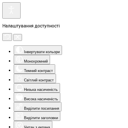
Налаштування доступності
Інвертувати кольори
Монохромний
Темний контраст
Світлий контраст
Низька насиченість
Висока насиченість
Виділити посилання
Виділити заголовки
Читач з екрана