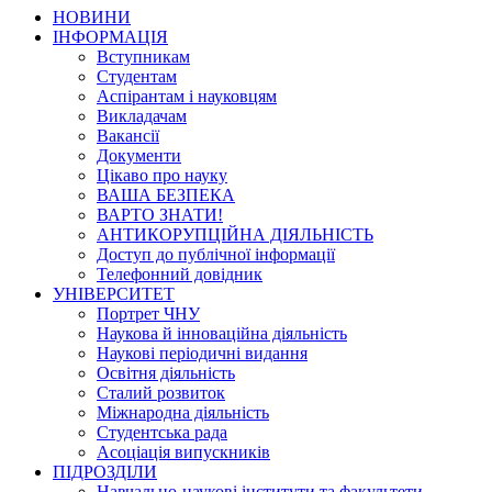
НОВИНИ
ІНФОРМАЦІЯ
Вступникам
Студентам
Аспірантам і науковцям
Викладачам
Вакансії
Документи
Цікаво про науку
ВАША БЕЗПЕКА
ВАРТО ЗНАТИ!
АНТИКОРУПЦІЙНА ДІЯЛЬНІСТЬ
Доступ до публічної інформації
Телефонний довідник
УНІВЕРСИТЕТ
Портрет ЧНУ
Наукова й інноваційна діяльність
Наукові періодичні видання
Освітня діяльність
Сталий розвиток
Міжнародна діяльність
Студентська рада
Асоціація випускників
ПІДРОЗДІЛИ
Навчально-наукові інститути та факультети