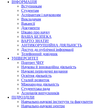
ІНФОРМАЦІЯ
Вступникам
Студентам
Аспірантам і науковцям
Викладачам
Вакансії
Документи
Цікаво про науку
ВАША БЕЗПЕКА
ВАРТО ЗНАТИ!
АНТИКОРУПЦІЙНА ДІЯЛЬНІСТЬ
Доступ до публічної інформації
Телефонний довідник
УНІВЕРСИТЕТ
Портрет ЧНУ
Наукова й інноваційна діяльність
Наукові періодичні видання
Освітня діяльність
Сталий розвиток
Міжнародна діяльність
Студентська рада
Асоціація випускників
ПІДРОЗДІЛИ
Навчально-наукові інститути та факультети
Навчально-наукові центри