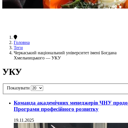
Головна
Теги
Черкаський національний університет імені Богдана
Хмельницького — УКУ
УКУ
Показувати
Команда академічних менеджерів ЧНУ продов
Програми професійного розвитку
19.11.2025