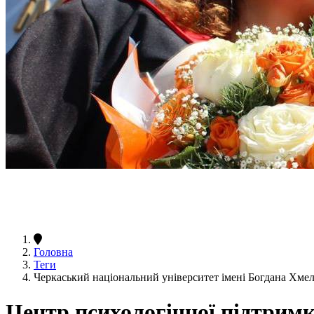
Головна
Теги
Черкаський національний університет імені Богдана Хме
Центр психологічної підтрим