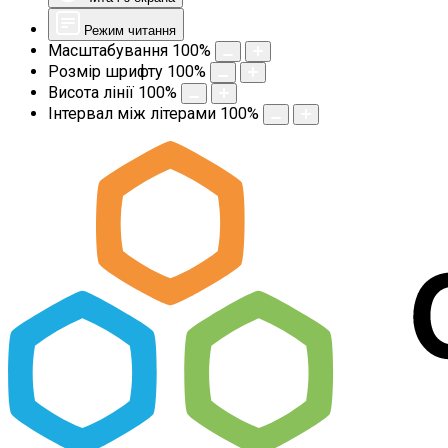
Режим читання
Масштабування
100
%
Розмір шрифту
100
%
Висота лінії
100
%
Інтервал між літерами
100
%