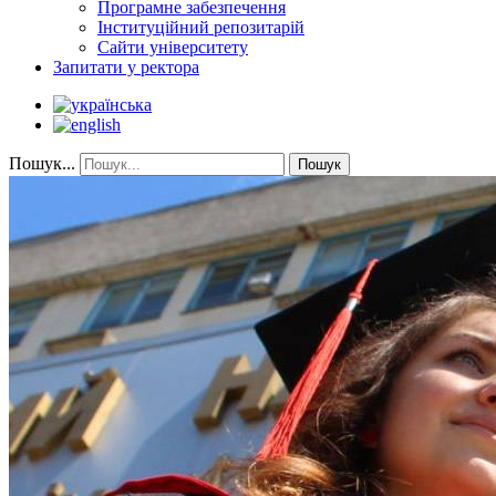
Програмне забезпечення
Інституційний репозитарій
Сайти університету
Запитати у ректора
Пошук...
Пошук