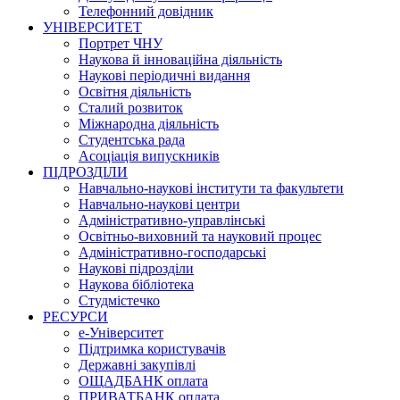
Телефонний довідник
УНІВЕРСИТЕТ
Портрет ЧНУ
Наукова й інноваційна діяльність
Наукові періодичні видання
Освітня діяльність
Сталий розвиток
Міжнародна діяльність
Студентська рада
Асоціація випускників
ПІДРОЗДІЛИ
Навчально-наукові інститути та факультети
Навчально-наукові центри
Адміністративно-управлінські
Освітньо-виховний та науковий процес
Адміністративно-господарські
Наукові підрозділи
Наукова бібліотека
Студмістечко
РЕСУРСИ
е-Університет
Підтримка користувачів
Державні закупівлі
ОЩАДБАНК оплата
ПРИВАТБАНК оплата