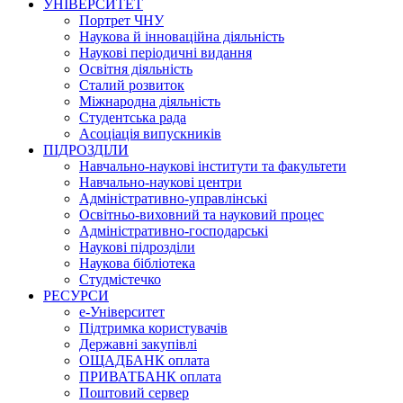
УНІВЕРСИТЕТ
Портрет ЧНУ
Наукова й інноваційна діяльність
Наукові періодичні видання
Освітня діяльність
Сталий розвиток
Міжнародна діяльність
Студентська рада
Асоціація випускників
ПІДРОЗДІЛИ
Навчально-наукові інститути та факультети
Навчально-наукові центри
Адміністративно-управлінські
Освітньо-виховний та науковий процес
Адміністративно-господарські
Наукові підрозділи
Наукова бібліотека
Студмістечко
РЕСУРСИ
е-Університет
Підтримка користувачів
Державні закупівлі
ОЩАДБАНК оплата
ПРИВАТБАНК оплата
Поштовий сервер