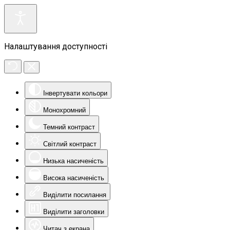
Налаштування доступності
Інвертувати кольори
Монохромний
Темний контраст
Світлий контраст
Низька насиченість
Висока насиченість
Виділити посилання
Виділити заголовки
Читач з екрана