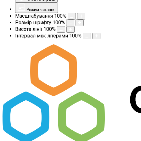
Режим читання
Масштабування
100
%
Розмір шрифту
100
%
Висота лінії
100
%
Інтервал між літерами
100
%