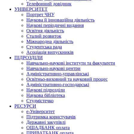
Телефонний довідник
УНІВЕРСИТЕТ
Портрет ЧНУ
Наукова й інноваційна діяльність
Наукові періодичні видання
Освітня діяльність
Сталий розвиток
Міжнародна діяльність
Студентська рада
Асоціація випускників
ПІДРОЗДІЛИ
Навчально-наукові інститути та факультети
Навчально-наукові центри
Адміністративно-управлінські
Освітньо-виховний та науковий процес
Адміністративно-господарські
Наукові підрозділи
Наукова бібліотека
Студмістечко
РЕСУРСИ
е-Університет
Підтримка користувачів
Державні закупівлі
ОЩАДБАНК оплата
ПРИВАТБАНК оплата