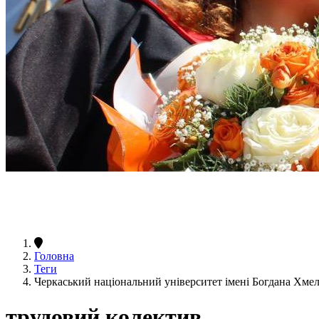
Головна
Теги
Черкаський національний університет імені Богдана Хме
трудовий колектив