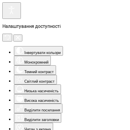
Налаштування доступності
Інвертувати кольори
Монохромний
Темний контраст
Світлий контраст
Низька насиченість
Висока насиченість
Виділити посилання
Виділити заголовки
Читач з екрана