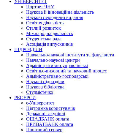
УНІВЕРСИТЕТ
Портрет ЧНУ
Наукова й інноваційна діяльність
Наукові періодичні видання
Освітня діяльність
Сталий розвиток
Міжнародна діяльність
Студентська рада
Асоціація випускників
ПІДРОЗДІЛИ
Навчально-наукові інститути та факультети
Навчально-наукові центри
Адміністративно-управлінські
Освітньо-виховний та науковий процес
Адміністративно-господарські
Наукові підрозділи
Наукова бібліотека
Студмістечко
РЕСУРСИ
е-Університет
Підтримка користувачів
Державні закупівлі
ОЩАДБАНК оплата
ПРИВАТБАНК оплата
Поштовий сервер