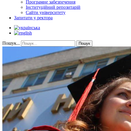
Програмне забезпечення
Інституційний репозитарій
Сайти університету
Запитати у ректора
Пошук...
Пошук