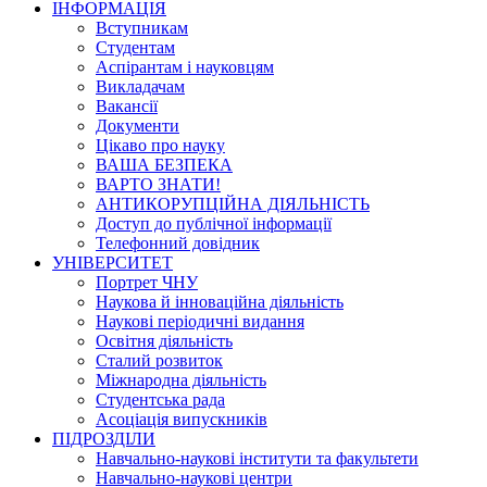
ІНФОРМАЦІЯ
Вступникам
Студентам
Аспірантам і науковцям
Викладачам
Вакансії
Документи
Цікаво про науку
ВАША БЕЗПЕКА
ВАРТО ЗНАТИ!
АНТИКОРУПЦІЙНА ДІЯЛЬНІСТЬ
Доступ до публічної інформації
Телефонний довідник
УНІВЕРСИТЕТ
Портрет ЧНУ
Наукова й інноваційна діяльність
Наукові періодичні видання
Освітня діяльність
Сталий розвиток
Міжнародна діяльність
Студентська рада
Асоціація випускників
ПІДРОЗДІЛИ
Навчально-наукові інститути та факультети
Навчально-наукові центри