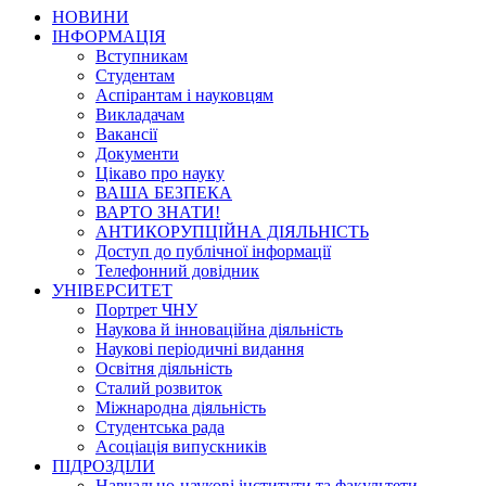
НОВИНИ
ІНФОРМАЦІЯ
Вступникам
Студентам
Аспірантам і науковцям
Викладачам
Вакансії
Документи
Цікаво про науку
ВАША БЕЗПЕКА
ВАРТО ЗНАТИ!
АНТИКОРУПЦІЙНА ДІЯЛЬНІСТЬ
Доступ до публічної інформації
Телефонний довідник
УНІВЕРСИТЕТ
Портрет ЧНУ
Наукова й інноваційна діяльність
Наукові періодичні видання
Освітня діяльність
Сталий розвиток
Міжнародна діяльність
Студентська рада
Асоціація випускників
ПІДРОЗДІЛИ
Навчально-наукові інститути та факультети