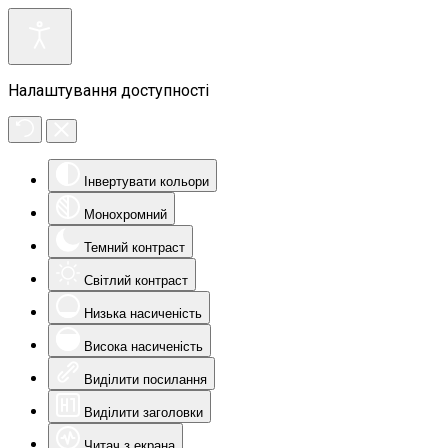
Налаштування доступності
Інвертувати кольори
Монохромний
Темний контраст
Світлий контраст
Низька насиченість
Висока насиченість
Виділити посилання
Виділити заголовки
Читач з екрана