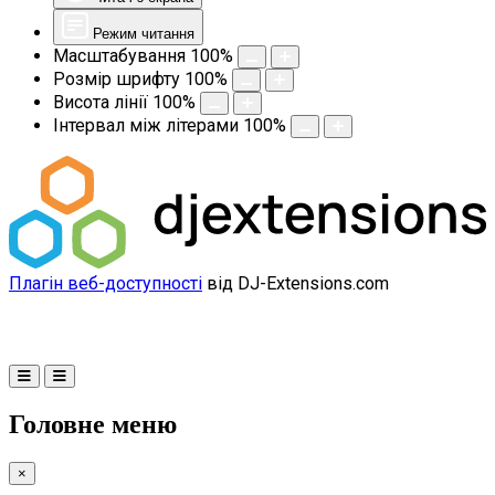
Режим читання
Масштабування
100
%
Розмір шрифту
100
%
Висота лінії
100
%
Інтервал між літерами
100
%
Плагін веб-доступності
від DJ-Extensions.com
Головне меню
×