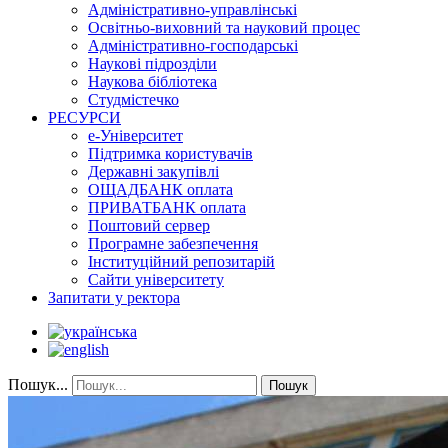
Адміністративно-управлінські
Освітньо-виховний та науковий процес
Адміністративно-господарські
Наукові підрозділи
Наукова бібліотека
Студмістечко
РЕСУРСИ
е-Університет
Підтримка користувачів
Державні закупівлі
ОЩАДБАНК оплата
ПРИВАТБАНК оплата
Поштовий сервер
Програмне забезпечення
Інституційний репозитарій
Сайти університету
Запитати у ректора
Пошук...
Пошук