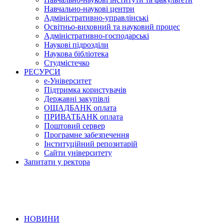
Навчально-наукові центри
Адміністративно-управлінські
Освітньо-виховний та науковий процес
Адміністративно-господарські
Наукові підрозділи
Наукова бібліотека
Студмістечко
РЕСУРСИ
е-Університет
Підтримка користувачів
Державні закупівлі
ОЩАДБАНК оплата
ПРИВАТБАНК оплата
Поштовий сервер
Програмне забезпечення
Інституційний репозитарій
Сайти університету
Запитати у ректора
НОВИНИ