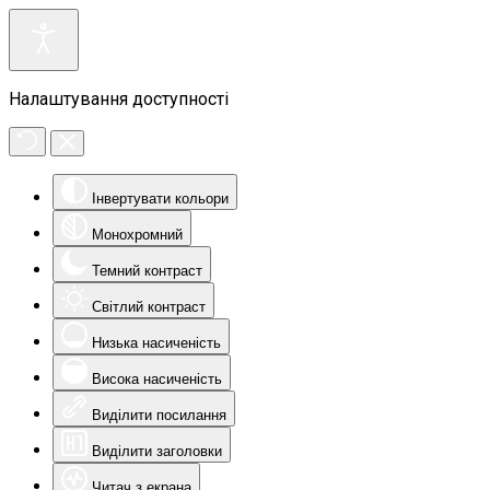
Налаштування доступності
Інвертувати кольори
Монохромний
Темний контраст
Світлий контраст
Низька насиченість
Висока насиченість
Виділити посилання
Виділити заголовки
Читач з екрана