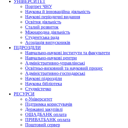
УНІВЕРСИТЕТ
Портрет ЧНУ
Наукова й інноваційна діяльність
Наукові періодичні видання
Освітня діяльність
Сталий розвиток
Міжнародна діяльність
Студентська рада
Асоціація випускників
ПІДРОЗДІЛИ
Навчально-наукові інститути та факультети
Навчально-наукові центри
Адміністративно-управлінські
Освітньо-виховний та науковий процес
Адміністративно-господарські
Наукові підрозділи
Наукова бібліотека
Студмістечко
РЕСУРСИ
е-Університет
Підтримка користувачів
Державні закупівлі
ОЩАДБАНК оплата
ПРИВАТБАНК оплата
Поштовий сервер