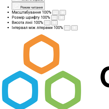
Режим читання
Масштабування
100
%
Розмір шрифту
100
%
Висота лінії
100
%
Інтервал між літерами
100
%