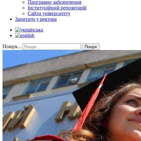
Програмне забезпечення
Інституційний репозитарій
Сайти університету
Запитати у ректора
Пошук...
Пошук