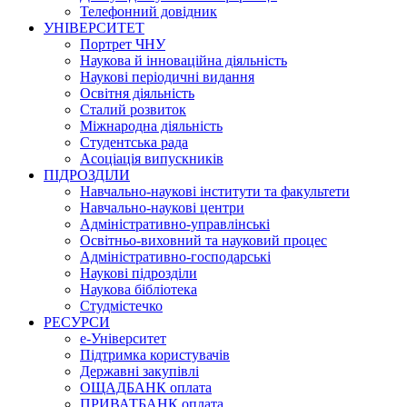
Телефонний довідник
УНІВЕРСИТЕТ
Портрет ЧНУ
Наукова й інноваційна діяльність
Наукові періодичні видання
Освітня діяльність
Сталий розвиток
Міжнародна діяльність
Студентська рада
Асоціація випускників
ПІДРОЗДІЛИ
Навчально-наукові інститути та факультети
Навчально-наукові центри
Адміністративно-управлінські
Освітньо-виховний та науковий процес
Адміністративно-господарські
Наукові підрозділи
Наукова бібліотека
Студмістечко
РЕСУРСИ
е-Університет
Підтримка користувачів
Державні закупівлі
ОЩАДБАНК оплата
ПРИВАТБАНК оплата