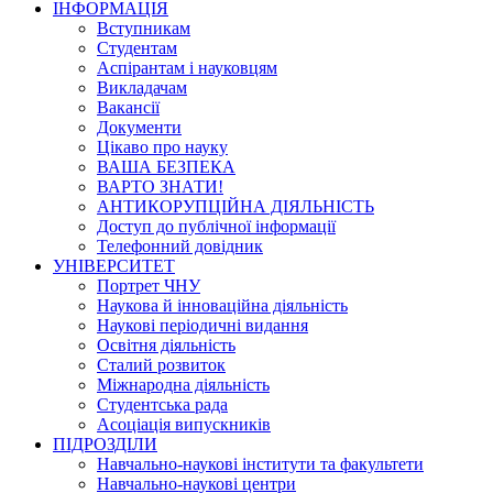
ІНФОРМАЦІЯ
Вступникам
Студентам
Аспірантам і науковцям
Викладачам
Вакансії
Документи
Цікаво про науку
ВАША БЕЗПЕКА
ВАРТО ЗНАТИ!
АНТИКОРУПЦІЙНА ДІЯЛЬНІСТЬ
Доступ до публічної інформації
Телефонний довідник
УНІВЕРСИТЕТ
Портрет ЧНУ
Наукова й інноваційна діяльність
Наукові періодичні видання
Освітня діяльність
Сталий розвиток
Міжнародна діяльність
Студентська рада
Асоціація випускників
ПІДРОЗДІЛИ
Навчально-наукові інститути та факультети
Навчально-наукові центри