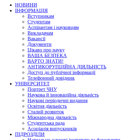
НОВИНИ
ІНФОРМАЦІЯ
Вступникам
Студентам
Аспірантам і науковцям
Викладачам
Вакансії
Документи
Цікаво про науку
ВАША БЕЗПЕКА
ВАРТО ЗНАТИ!
АНТИКОРУПЦІЙНА ДІЯЛЬНІСТЬ
Доступ до публічної інформації
Телефонний довідник
УНІВЕРСИТЕТ
Портрет ЧНУ
Наукова й інноваційна діяльність
Наукові періодичні видання
Освітня діяльність
Сталий розвиток
Міжнародна діяльність
Студентська рада
Асоціація випускників
ПІДРОЗДІЛИ
Навчально-наукові інститути та факультети