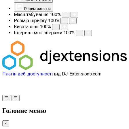
Режим читання
Масштабування
100
%
Розмір шрифту
100
%
Висота лінії
100
%
Інтервал між літерами
100
%
Плагін веб-доступності
від DJ-Extensions.com
Головне меню
×