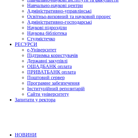
Навчально-наукові центри
Адміністративно-управлінські
Освітньо-виховний та науковий процес
Адміністративно-господарські
Наукові підрозділи
Наукова бібліотека
Студмістечко
РЕСУРСИ
е-Університет
Підтримка користувачів
Державні закупівлі
ОЩАДБАНК оплата
ПРИВАТБАНК оплата
Поштовий сервер
Програмне забезпечення
Інституційний репозитарій
Сайти університету
Запитати у ректора
НОВИНИ