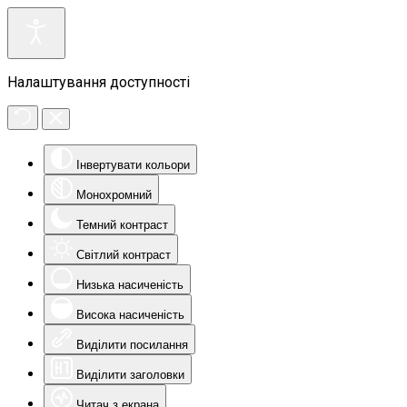
Налаштування доступності
Інвертувати кольори
Монохромний
Темний контраст
Світлий контраст
Низька насиченість
Висока насиченість
Виділити посилання
Виділити заголовки
Читач з екрана