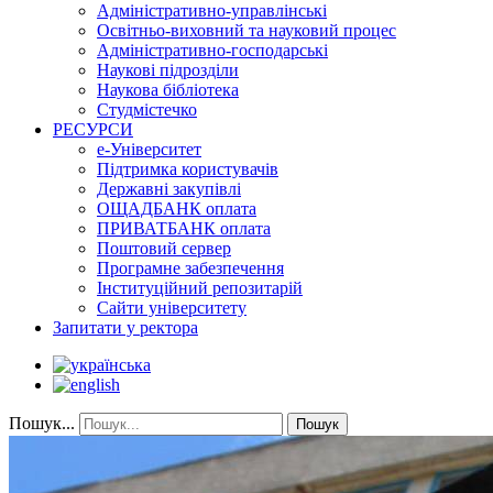
Адміністративно-управлінські
Освітньо-виховний та науковий процес
Адміністративно-господарські
Наукові підрозділи
Наукова бібліотека
Студмістечко
РЕСУРСИ
е-Університет
Підтримка користувачів
Державні закупівлі
ОЩАДБАНК оплата
ПРИВАТБАНК оплата
Поштовий сервер
Програмне забезпечення
Інституційний репозитарій
Сайти університету
Запитати у ректора
Пошук...
Пошук