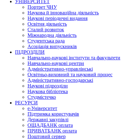
УНІВЕРСИТЕТ
Портрет ЧНУ
Наукова й інноваційна діяльність
Наукові періодичні видання
Освітня діяльність
Сталий розвиток
Міжнародна діяльність
Студентська рада
Асоціація випускників
ПІДРОЗДІЛИ
Навчально-наукові інститути та факультети
Навчально-наукові центри
Адміністративно-управлінські
Освітньо-виховний та науковий процес
Адміністративно-господарські
Наукові підрозділи
Наукова бібліотека
Студмістечко
РЕСУРСИ
е-Університет
Підтримка користувачів
Державні закупівлі
ОЩАДБАНК оплата
ПРИВАТБАНК оплата
Поштовий сервер