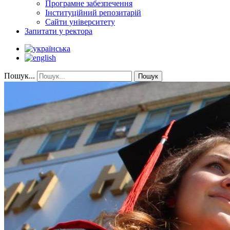
Програмне забезпечення
Інституційний репозитарій
Сайти університету
Запитати у ректора
Пошук...
Пошук