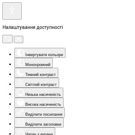
Налаштування доступності
Інвертувати кольори
Монохромний
Темний контраст
Світлий контраст
Низька насиченість
Висока насиченість
Виділити посилання
Виділити заголовки
Читач з екрана