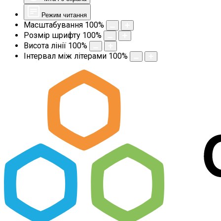
Режим читання
Масштабування
100
%
Розмір шрифту
100
%
Висота лінії
100
%
Інтервал між літерами
100
%