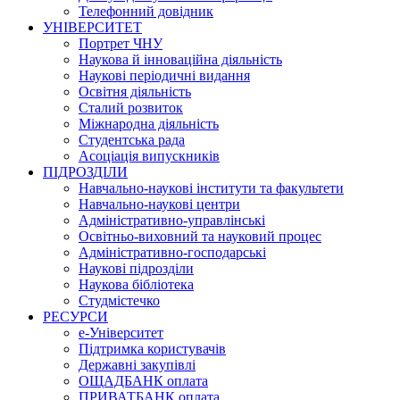
Телефонний довідник
УНІВЕРСИТЕТ
Портрет ЧНУ
Наукова й інноваційна діяльність
Наукові періодичні видання
Освітня діяльність
Сталий розвиток
Міжнародна діяльність
Студентська рада
Асоціація випускників
ПІДРОЗДІЛИ
Навчально-наукові інститути та факультети
Навчально-наукові центри
Адміністративно-управлінські
Освітньо-виховний та науковий процес
Адміністративно-господарські
Наукові підрозділи
Наукова бібліотека
Студмістечко
РЕСУРСИ
е-Університет
Підтримка користувачів
Державні закупівлі
ОЩАДБАНК оплата
ПРИВАТБАНК оплата