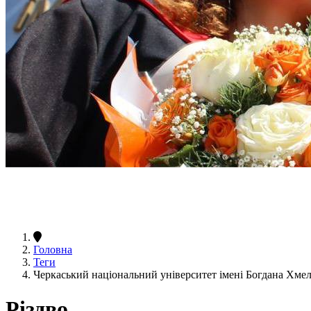
Головна
Теги
Черкаський національний університет імені Богдана Хме
Різдво