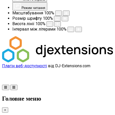
Режим читання
Масштабування
100
%
Розмір шрифту
100
%
Висота лінії
100
%
Інтервал між літерами
100
%
Плагін веб-доступності
від DJ-Extensions.com
Головне меню
×