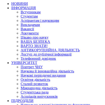
НОВИНИ
ІНФОРМАЦІЯ
Вступникам
Студентам
Аспірантам і науковцям
Викладачам
Вакансії
Документи
Цікаво про науку
ВАША БЕЗПЕКА
ВАРТО ЗНАТИ!
АНТИКОРУПЦІЙНА ДІЯЛЬНІСТЬ
Доступ до публічної інформації
Телефонний довідник
УНІВЕРСИТЕТ
Портрет ЧНУ
Наукова й інноваційна діяльність
Наукові періодичні видання
Освітня діяльність
Сталий розвиток
Міжнародна діяльність
Студентська рада
Асоціація випускників
ПІДРОЗДІЛИ
Навчально-наукові інститути та факультети