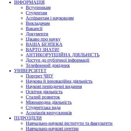
ІНФОРМАЦІЯ
Вступникам
Студентам
Аспірантам і науковцям
Викладачам
Вакансії
Документи
Цікаво про науку
ВАША БЕЗПЕКА
ВАРТО ЗНАТИ!
АНТИКОРУПЦІЙНА ДІЯЛЬНІСТЬ
Доступ до публічної інформації
Телефонний довідник
УНІВЕРСИТЕТ
Портрет ЧНУ
Наукова й інноваційна діяльність
Наукові періодичні видання
Освітня діяльність
Сталий розвиток
Міжнародна діяльність
Студентська рада
Асоціація випускників
ПІДРОЗДІЛИ
Навчально-наукові інститути та факультети
Навчально-наукові центри