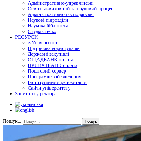
Адміністративно-управлінські
Освітньо-виховний та науковий процес
Адміністративно-господарські
Наукові підрозділи
Наукова бібліотека
Студмістечко
РЕСУРСИ
е-Університет
Підтримка користувачів
Державні закупівлі
ОЩАДБАНК оплата
ПРИВАТБАНК оплата
Поштовий сервер
Програмне забезпечення
Інституційний репозитарій
Сайти університету
Запитати у ректора
Пошук...
Пошук