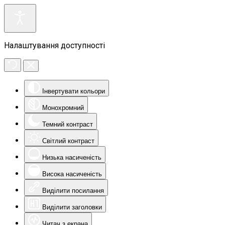
Налаштування доступності
Інвертувати кольори
Монохромний
Темний контраст
Світлий контраст
Низька насиченість
Висока насиченість
Виділити посилання
Виділити заголовки
Читач з екрана