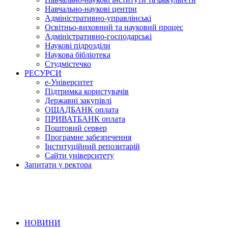
Навчально-наукові центри
Адміністративно-управлінські
Освітньо-виховний та науковий процес
Адміністративно-господарські
Наукові підрозділи
Наукова бібліотека
Студмістечко
РЕСУРСИ
е-Університет
Підтримка користувачів
Державні закупівлі
ОЩАДБАНК оплата
ПРИВАТБАНК оплата
Поштовий сервер
Програмне забезпечення
Інституційний репозитарій
Сайти університету
Запитати у ректора
НОВИНИ