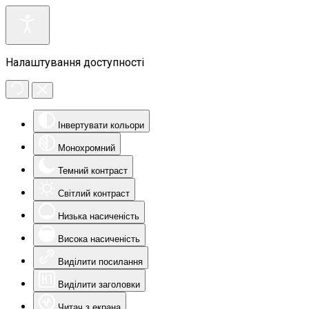
Налаштування доступності
Інвертувати кольори
Монохромний
Темний контраст
Світлий контраст
Низька насиченість
Висока насиченість
Виділити посилання
Виділити заголовки
Читач з екрана