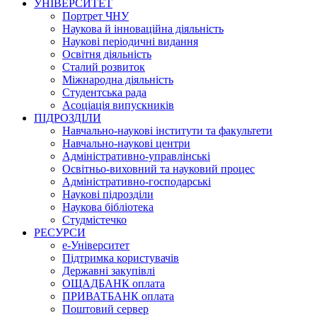
УНІВЕРСИТЕТ
Портрет ЧНУ
Наукова й інноваційна діяльність
Наукові періодичні видання
Освітня діяльність
Сталий розвиток
Міжнародна діяльність
Студентська рада
Асоціація випускників
ПІДРОЗДІЛИ
Навчально-наукові інститути та факультети
Навчально-наукові центри
Адміністративно-управлінські
Освітньо-виховний та науковий процес
Адміністративно-господарські
Наукові підрозділи
Наукова бібліотека
Студмістечко
РЕСУРСИ
е-Університет
Підтримка користувачів
Державні закупівлі
ОЩАДБАНК оплата
ПРИВАТБАНК оплата
Поштовий сервер