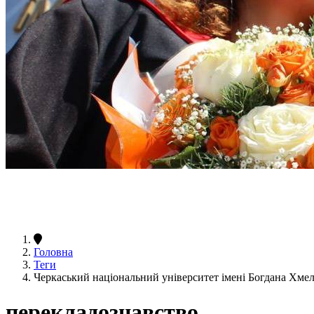
Головна
Теги
Черкаський національний університет імені Богдана Хме
перекладознавство