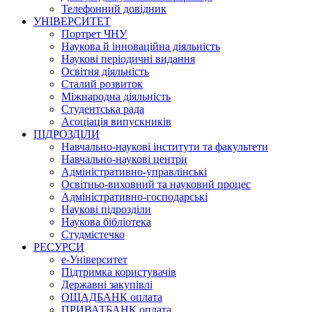
Телефонний довідник
УНІВЕРСИТЕТ
Портрет ЧНУ
Наукова й інноваційна діяльність
Наукові періодичні видання
Освітня діяльність
Сталий розвиток
Міжнародна діяльність
Студентська рада
Асоціація випускників
ПІДРОЗДІЛИ
Навчально-наукові інститути та факультети
Навчально-наукові центри
Адміністративно-управлінські
Освітньо-виховний та науковий процес
Адміністративно-господарські
Наукові підрозділи
Наукова бібліотека
Студмістечко
РЕСУРСИ
е-Університет
Підтримка користувачів
Державні закупівлі
ОЩАДБАНК оплата
ПРИВАТБАНК оплата