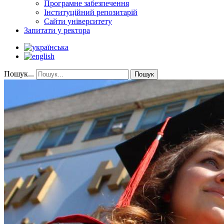
Програмне забезпечення
Інституційний репозитарій
Сайти університету
Запитати у ректора
Пошук...
Пошук