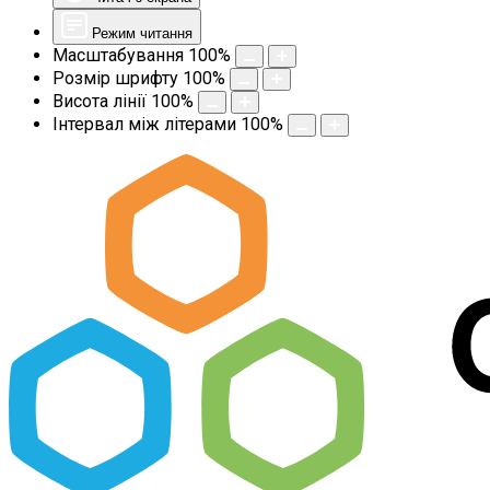
Режим читання
Масштабування
100
%
Розмір шрифту
100
%
Висота лінії
100
%
Інтервал між літерами
100
%