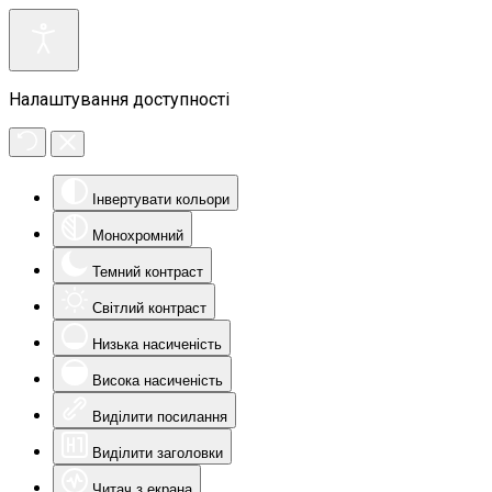
Налаштування доступності
Інвертувати кольори
Монохромний
Темний контраст
Світлий контраст
Низька насиченість
Висока насиченість
Виділити посилання
Виділити заголовки
Читач з екрана