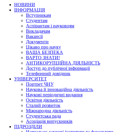
НОВИНИ
ІНФОРМАЦІЯ
Вступникам
Студентам
Аспірантам і науковцям
Викладачам
Вакансії
Документи
Цікаво про науку
ВАША БЕЗПЕКА
ВАРТО ЗНАТИ!
АНТИКОРУПЦІЙНА ДІЯЛЬНІСТЬ
Доступ до публічної інформації
Телефонний довідник
УНІВЕРСИТЕТ
Портрет ЧНУ
Наукова й інноваційна діяльність
Наукові періодичні видання
Освітня діяльність
Сталий розвиток
Міжнародна діяльність
Студентська рада
Асоціація випускників
ПІДРОЗДІЛИ
Навчально-наукові інститути та факультети