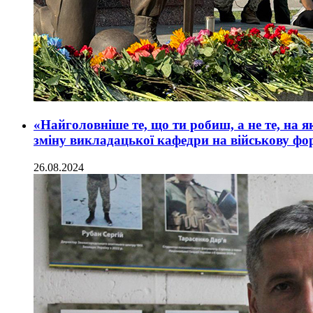
«Найголовніше те, що ти робиш, а не те, на 
зміну викладацької кафедри на військову фо
26.08.2024