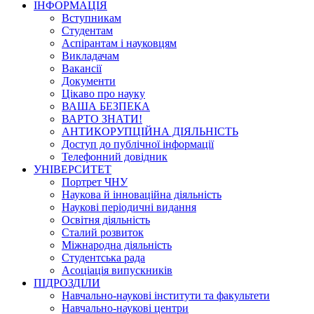
ІНФОРМАЦІЯ
Вступникам
Студентам
Аспірантам і науковцям
Викладачам
Вакансії
Документи
Цікаво про науку
ВАША БЕЗПЕКА
ВАРТО ЗНАТИ!
АНТИКОРУПЦІЙНА ДІЯЛЬНІСТЬ
Доступ до публічної інформації
Телефонний довідник
УНІВЕРСИТЕТ
Портрет ЧНУ
Наукова й інноваційна діяльність
Наукові періодичні видання
Освітня діяльність
Сталий розвиток
Міжнародна діяльність
Студентська рада
Асоціація випускників
ПІДРОЗДІЛИ
Навчально-наукові інститути та факультети
Навчально-наукові центри