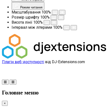
Режим читання
Масштабування
100
%
Розмір шрифту
100
%
Висота лінії
100
%
Інтервал між літерами
100
%
Плагін веб-доступності
від DJ-Extensions.com
Головне меню
×