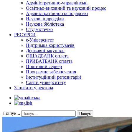
Адміністративно-управлінські
Освітньо-виховний та науковий процес
Адміністративно-господарські
Наукові підрозділи
Наукова бібліотека
Студмістечко
РЕСУРСИ
е-Університет
Підтримка користувачів
Державні закупівлі
ОЩАДБАНК оплата
ПРИВАТБАНК оплата
Поштовий сервер
Програмне забезпечення
Інституційний репозитарій
Сайти університету
Запитати у ректора
Пошук...
Пошук