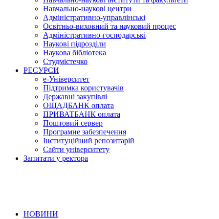
Навчально-наукові центри
Адміністративно-управлінські
Освітньо-виховний та науковий процес
Адміністративно-господарські
Наукові підрозділи
Наукова бібліотека
Студмістечко
РЕСУРСИ
е-Університет
Підтримка користувачів
Державні закупівлі
ОЩАДБАНК оплата
ПРИВАТБАНК оплата
Поштовий сервер
Програмне забезпечення
Інституційний репозитарій
Сайти університету
Запитати у ректора
НОВИНИ