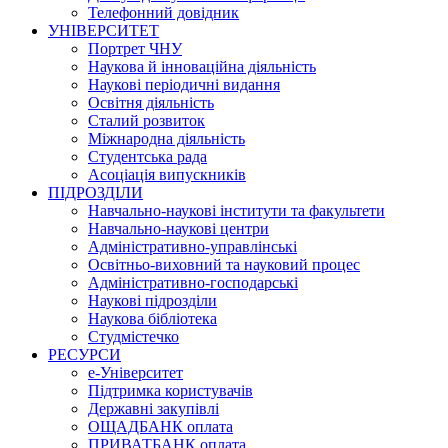
Телефонний довідник
УНІВЕРСИТЕТ
Портрет ЧНУ
Наукова й інноваційна діяльність
Наукові періодичні видання
Освітня діяльність
Сталий розвиток
Міжнародна діяльність
Студентська рада
Асоціація випускників
ПІДРОЗДІЛИ
Навчально-наукові інститути та факультети
Навчально-наукові центри
Адміністративно-управлінські
Освітньо-виховний та науковий процес
Адміністративно-господарські
Наукові підрозділи
Наукова бібліотека
Студмістечко
РЕСУРСИ
е-Університет
Підтримка користувачів
Державні закупівлі
ОЩАДБАНК оплата
ПРИВАТБАНК оплата