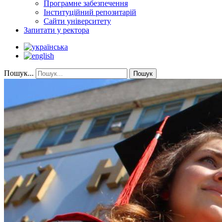
Програмне забезпечення
Інституційний репозитарій
Сайти університету
Запитати у ректора
Пошук...
Пошук