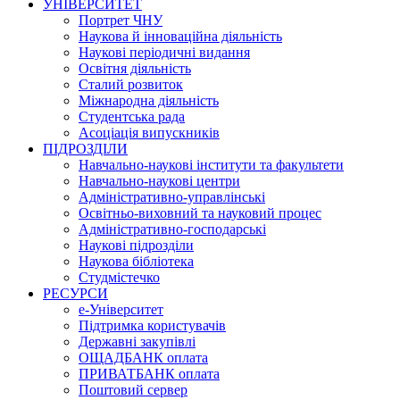
УНІВЕРСИТЕТ
Портрет ЧНУ
Наукова й інноваційна діяльність
Наукові періодичні видання
Освітня діяльність
Сталий розвиток
Міжнародна діяльність
Студентська рада
Асоціація випускників
ПІДРОЗДІЛИ
Навчально-наукові інститути та факультети
Навчально-наукові центри
Адміністративно-управлінські
Освітньо-виховний та науковий процес
Адміністративно-господарські
Наукові підрозділи
Наукова бібліотека
Студмістечко
РЕСУРСИ
е-Університет
Підтримка користувачів
Державні закупівлі
ОЩАДБАНК оплата
ПРИВАТБАНК оплата
Поштовий сервер