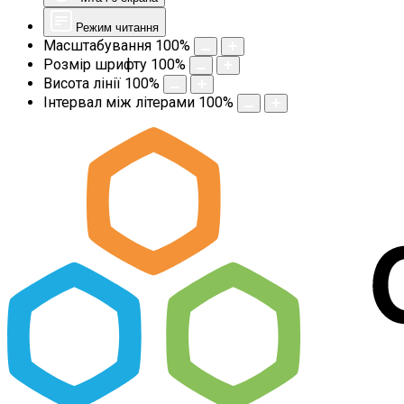
Режим читання
Масштабування
100
%
Розмір шрифту
100
%
Висота лінії
100
%
Інтервал між літерами
100
%