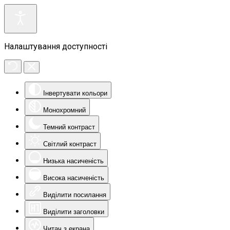
Налаштування доступності
Інвертувати кольори
Монохромний
Темний контраст
Світлий контраст
Низька насиченість
Висока насиченість
Виділити посилання
Виділити заголовки
Читач з екрана