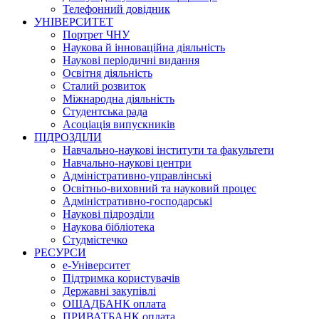
Телефонний довідник
УНІВЕРСИТЕТ
Портрет ЧНУ
Наукова й інноваційна діяльність
Наукові періодичні видання
Освітня діяльність
Сталий розвиток
Міжнародна діяльність
Студентська рада
Асоціація випускників
ПІДРОЗДІЛИ
Навчально-наукові інститути та факультети
Навчально-наукові центри
Адміністративно-управлінські
Освітньо-виховний та науковий процес
Адміністративно-господарські
Наукові підрозділи
Наукова бібліотека
Студмістечко
РЕСУРСИ
е-Університет
Підтримка користувачів
Державні закупівлі
ОЩАДБАНК оплата
ПРИВАТБАНК оплата