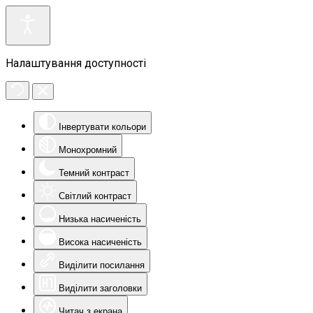
Налаштування доступності
Інвертувати кольори
Монохромний
Темний контраст
Світлий контраст
Низька насиченість
Висока насиченість
Виділити посилання
Виділити заголовки
Читач з екрана