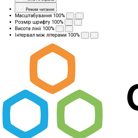
Режим читання
Масштабування
100
%
Розмір шрифту
100
%
Висота лінії
100
%
Інтервал між літерами
100
%