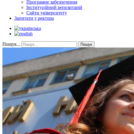
Програмне забезпечення
Інституційний репозитарій
Сайти університету
Запитати у ректора
Пошук...
Пошук