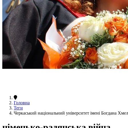
Головна
Теги
Черкаський національний університет імені Богдана Хме
німецько-радянська війна