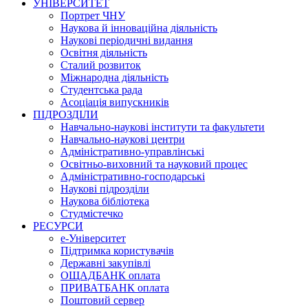
УНІВЕРСИТЕТ
Портрет ЧНУ
Наукова й інноваційна діяльність
Наукові періодичні видання
Освітня діяльність
Сталий розвиток
Міжнародна діяльність
Студентська рада
Асоціація випускників
ПІДРОЗДІЛИ
Навчально-наукові інститути та факультети
Навчально-наукові центри
Адміністративно-управлінські
Освітньо-виховний та науковий процес
Адміністративно-господарські
Наукові підрозділи
Наукова бібліотека
Студмістечко
РЕСУРСИ
е-Університет
Підтримка користувачів
Державні закупівлі
ОЩАДБАНК оплата
ПРИВАТБАНК оплата
Поштовий сервер