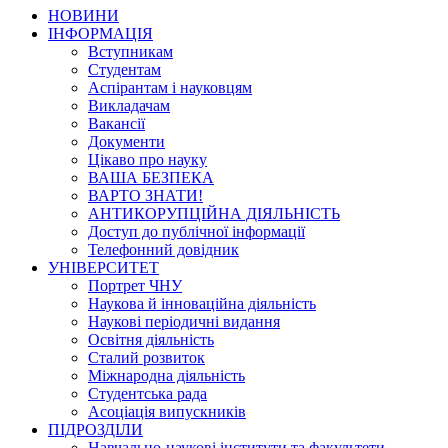
НОВИНИ
ІНФОРМАЦІЯ
Вступникам
Студентам
Аспірантам і науковцям
Викладачам
Вакансії
Документи
Цікаво про науку
ВАША БЕЗПЕКА
ВАРТО ЗНАТИ!
АНТИКОРУПЦІЙНА ДІЯЛЬНІСТЬ
Доступ до публічної інформації
Телефонний довідник
УНІВЕРСИТЕТ
Портрет ЧНУ
Наукова й інноваційна діяльність
Наукові періодичні видання
Освітня діяльність
Сталий розвиток
Міжнародна діяльність
Студентська рада
Асоціація випускників
ПІДРОЗДІЛИ
Навчально-наукові інститути та факультети