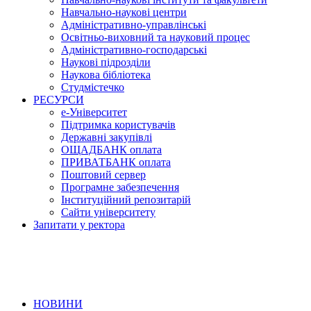
Навчально-наукові центри
Адміністративно-управлінські
Освітньо-виховний та науковий процес
Адміністративно-господарські
Наукові підрозділи
Наукова бібліотека
Студмістечко
РЕСУРСИ
е-Університет
Підтримка користувачів
Державні закупівлі
ОЩАДБАНК оплата
ПРИВАТБАНК оплата
Поштовий сервер
Програмне забезпечення
Інституційний репозитарій
Сайти університету
Запитати у ректора
НОВИНИ