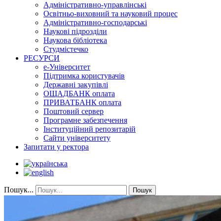
Адміністративно-управлінські
Освітньо-виховний та науковий процес
Адміністративно-господарські
Наукові підрозділи
Наукова бібліотека
Студмістечко
РЕСУРСИ
е-Університет
Підтримка користувачів
Державні закупівлі
ОЩАДБАНК оплата
ПРИВАТБАНК оплата
Поштовий сервер
Програмне забезпечення
Інституційний репозитарій
Сайти університету
Запитати у ректора
Пошук...
Пошук