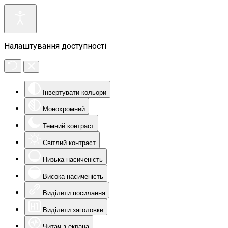
Налаштування доступності
Інвертувати кольори
Монохромний
Темний контраст
Світлий контраст
Низька насиченість
Висока насиченість
Виділити посилання
Виділити заголовки
Читач з екрана