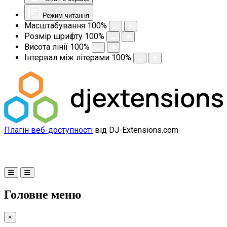
Режим читання
Масштабування
100
%
Розмір шрифту
100
%
Висота лінії
100
%
Інтервал між літерами
100
%
Плагін веб-доступності
від DJ-Extensions.com
Головне меню
×