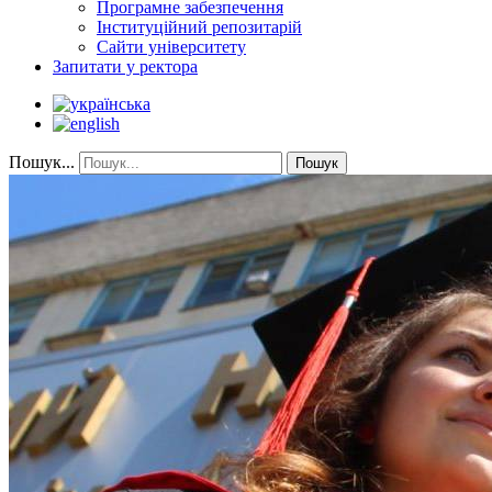
Програмне забезпечення
Інституційний репозитарій
Сайти університету
Запитати у ректора
Пошук...
Пошук