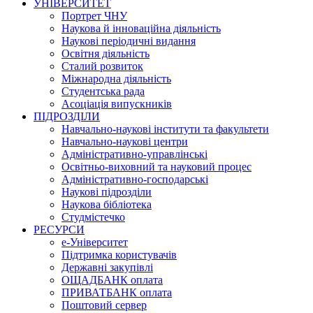
УНІВЕРСИТЕТ
Портрет ЧНУ
Наукова й інноваційна діяльність
Наукові періодичні видання
Освітня діяльність
Сталий розвиток
Міжнародна діяльність
Студентська рада
Асоціація випускників
ПІДРОЗДІЛИ
Навчально-наукові інститути та факультети
Навчально-наукові центри
Адміністративно-управлінські
Освітньо-виховний та науковий процес
Адміністративно-господарські
Наукові підрозділи
Наукова бібліотека
Студмістечко
РЕСУРСИ
е-Університет
Підтримка користувачів
Державні закупівлі
ОЩАДБАНК оплата
ПРИВАТБАНК оплата
Поштовий сервер