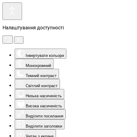
Налаштування доступності
Інвертувати кольори
Монохромний
Темний контраст
Світлий контраст
Низька насиченість
Висока насиченість
Виділити посилання
Виділити заголовки
Читач з екрана