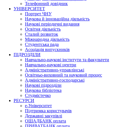
Телефонний довідник
УНІВЕРСИТЕТ
Портрет ЧНУ
Наукова й інноваційна діяльність
Наукові періодичні видання
Освітня діяльність
Сталий розвиток
Міжнародна діяльність
Студентська рада
Асоціація випускників
ПІДРОЗДІЛИ
Навчально-наукові інститути та факультети
Навчально-наукові центри
Адміністративно-управлінські
Освітньо-виховний та науковий процес
Адміністративно-господарські
Наукові підрозділи
Наукова бібліотека
Студмістечко
РЕСУРСИ
е-Університет
Підтримка користувачів
Державні закупівлі
ОЩАДБАНК оплата
ПРИВАТБАНК оплата