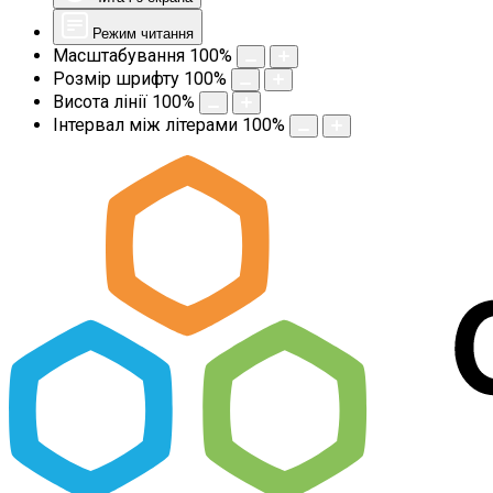
Режим читання
Масштабування
100
%
Розмір шрифту
100
%
Висота лінії
100
%
Інтервал між літерами
100
%