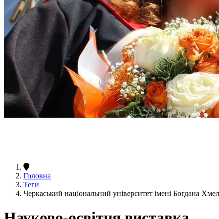
Головна
Теги
Черкаський національний університет імені Богдана Хме
Науково-освітня виставка