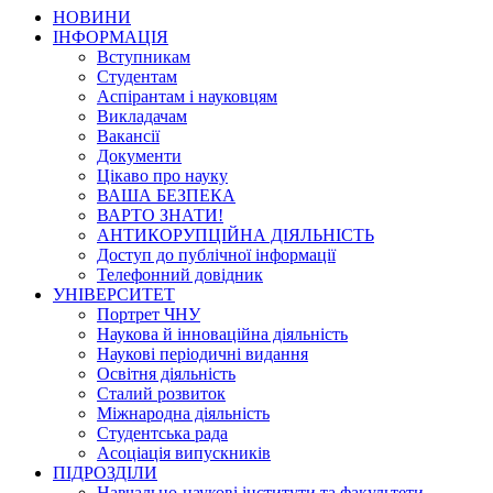
НОВИНИ
ІНФОРМАЦІЯ
Вступникам
Студентам
Аспірантам і науковцям
Викладачам
Вакансії
Документи
Цікаво про науку
ВАША БЕЗПЕКА
ВАРТО ЗНАТИ!
АНТИКОРУПЦІЙНА ДІЯЛЬНІСТЬ
Доступ до публічної інформації
Телефонний довідник
УНІВЕРСИТЕТ
Портрет ЧНУ
Наукова й інноваційна діяльність
Наукові періодичні видання
Освітня діяльність
Сталий розвиток
Міжнародна діяльність
Студентська рада
Асоціація випускників
ПІДРОЗДІЛИ
Навчально-наукові інститути та факультети