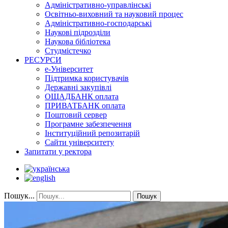
Адміністративно-управлінські
Освітньо-виховний та науковий процес
Адміністративно-господарські
Наукові підрозділи
Наукова бібліотека
Студмістечко
РЕСУРСИ
е-Університет
Підтримка користувачів
Державні закупівлі
ОЩАДБАНК оплата
ПРИВАТБАНК оплата
Поштовий сервер
Програмне забезпечення
Інституційний репозитарій
Сайти університету
Запитати у ректора
Пошук...
Пошук