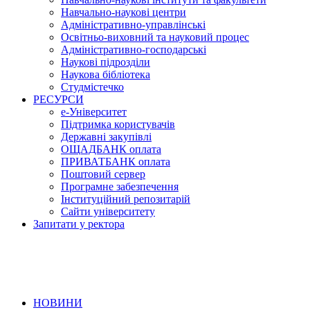
Навчально-наукові центри
Адміністративно-управлінські
Освітньо-виховний та науковий процес
Адміністративно-господарські
Наукові підрозділи
Наукова бібліотека
Студмістечко
РЕСУРСИ
е-Університет
Підтримка користувачів
Державні закупівлі
ОЩАДБАНК оплата
ПРИВАТБАНК оплата
Поштовий сервер
Програмне забезпечення
Інституційний репозитарій
Сайти університету
Запитати у ректора
НОВИНИ