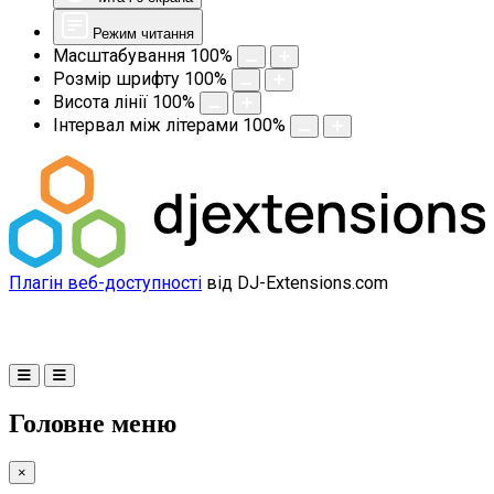
Режим читання
Масштабування
100
%
Розмір шрифту
100
%
Висота лінії
100
%
Інтервал між літерами
100
%
Плагін веб-доступності
від DJ-Extensions.com
Головне меню
×