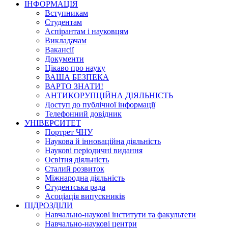
ІНФОРМАЦІЯ
Вступникам
Студентам
Аспірантам і науковцям
Викладачам
Вакансії
Документи
Цікаво про науку
ВАША БЕЗПЕКА
ВАРТО ЗНАТИ!
АНТИКОРУПЦІЙНА ДІЯЛЬНІСТЬ
Доступ до публічної інформації
Телефонний довідник
УНІВЕРСИТЕТ
Портрет ЧНУ
Наукова й інноваційна діяльність
Наукові періодичні видання
Освітня діяльність
Сталий розвиток
Міжнародна діяльність
Студентська рада
Асоціація випускників
ПІДРОЗДІЛИ
Навчально-наукові інститути та факультети
Навчально-наукові центри