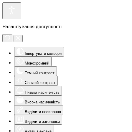
Налаштування доступності
Інвертувати кольори
Монохромний
Темний контраст
Світлий контраст
Низька насиченість
Висока насиченість
Виділити посилання
Виділити заголовки
Читач з екрана