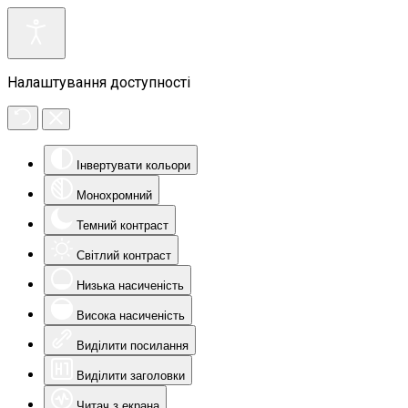
Налаштування доступності
Інвертувати кольори
Монохромний
Темний контраст
Світлий контраст
Низька насиченість
Висока насиченість
Виділити посилання
Виділити заголовки
Читач з екрана