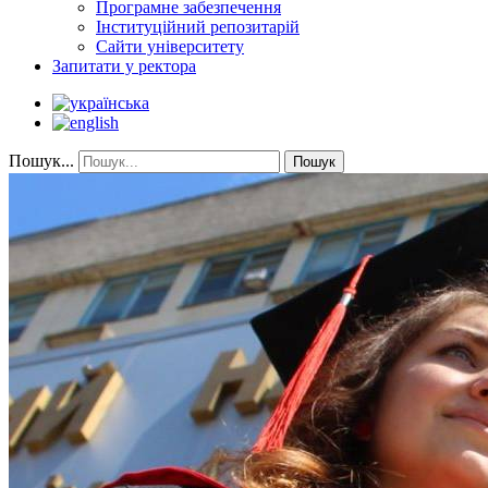
Програмне забезпечення
Інституційний репозитарій
Сайти університету
Запитати у ректора
Пошук...
Пошук