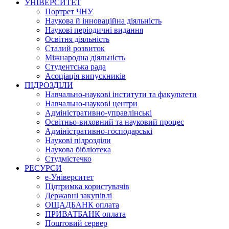
УНІВЕРСИТЕТ
Портрет ЧНУ
Наукова й інноваційна діяльність
Наукові періодичні видання
Освітня діяльність
Сталий розвиток
Міжнародна діяльність
Студентська рада
Асоціація випускників
ПІДРОЗДІЛИ
Навчально-наукові інститути та факультети
Навчально-наукові центри
Адміністративно-управлінські
Освітньо-виховний та науковий процес
Адміністративно-господарські
Наукові підрозділи
Наукова бібліотека
Студмістечко
РЕСУРСИ
е-Університет
Підтримка користувачів
Державні закупівлі
ОЩАДБАНК оплата
ПРИВАТБАНК оплата
Поштовий сервер