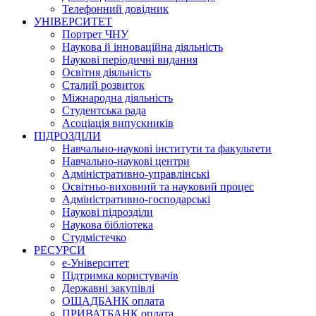
Телефонний довідник
УНІВЕРСИТЕТ
Портрет ЧНУ
Наукова й інноваційна діяльність
Наукові періодичні видання
Освітня діяльність
Сталий розвиток
Міжнародна діяльність
Студентська рада
Асоціація випускників
ПІДРОЗДІЛИ
Навчально-наукові інститути та факультети
Навчально-наукові центри
Адміністративно-управлінські
Освітньо-виховний та науковий процес
Адміністративно-господарські
Наукові підрозділи
Наукова бібліотека
Студмістечко
РЕСУРСИ
е-Університет
Підтримка користувачів
Державні закупівлі
ОЩАДБАНК оплата
ПРИВАТБАНК оплата