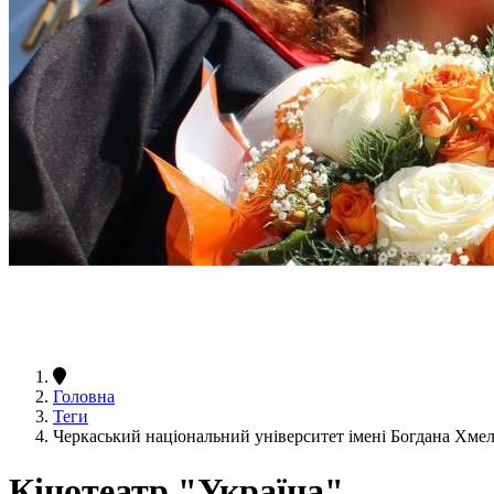
Головна
Теги
Черкаський національний університет імені Богдана Хме
Кінотеатр "Україна"