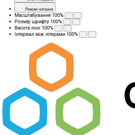
Режим читання
Масштабування
100
%
Розмір шрифту
100
%
Висота лінії
100
%
Інтервал між літерами
100
%