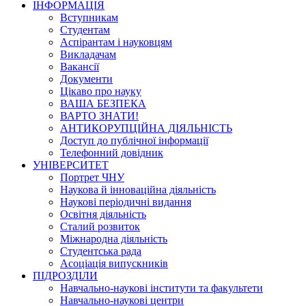
ІНФОРМАЦІЯ
Вступникам
Студентам
Аспірантам і науковцям
Викладачам
Вакансії
Документи
Цікаво про науку
ВАША БЕЗПЕКА
ВАРТО ЗНАТИ!
АНТИКОРУПЦІЙНА ДІЯЛЬНІСТЬ
Доступ до публічної інформації
Телефонний довідник
УНІВЕРСИТЕТ
Портрет ЧНУ
Наукова й інноваційна діяльність
Наукові періодичні видання
Освітня діяльність
Сталий розвиток
Міжнародна діяльність
Студентська рада
Асоціація випускників
ПІДРОЗДІЛИ
Навчально-наукові інститути та факультети
Навчально-наукові центри