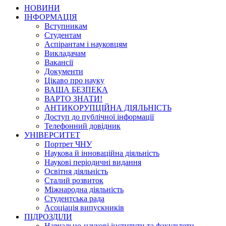
НОВИНИ
ІНФОРМАЦІЯ
Вступникам
Студентам
Аспірантам і науковцям
Викладачам
Вакансії
Документи
Цікаво про науку
ВАША БЕЗПЕКА
ВАРТО ЗНАТИ!
АНТИКОРУПЦІЙНА ДІЯЛЬНІСТЬ
Доступ до публічної інформації
Телефонний довідник
УНІВЕРСИТЕТ
Портрет ЧНУ
Наукова й інноваційна діяльність
Наукові періодичні видання
Освітня діяльність
Сталий розвиток
Міжнародна діяльність
Студентська рада
Асоціація випускників
ПІДРОЗДІЛИ
Навчально-наукові інститути та факультети