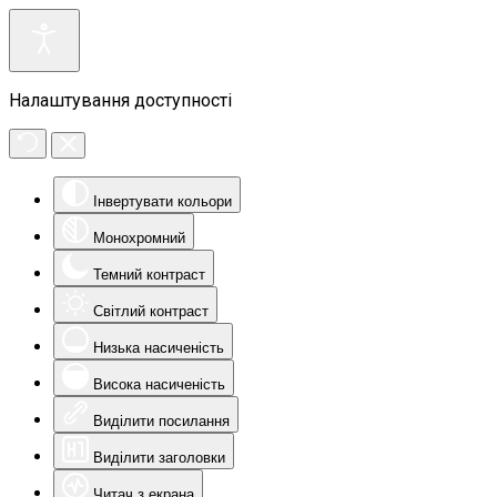
Налаштування доступності
Інвертувати кольори
Монохромний
Темний контраст
Світлий контраст
Низька насиченість
Висока насиченість
Виділити посилання
Виділити заголовки
Читач з екрана