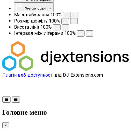
Режим читання
Масштабування
100
%
Розмір шрифту
100
%
Висота лінії
100
%
Інтервал між літерами
100
%
Плагін веб-доступності
від DJ-Extensions.com
Головне меню
×