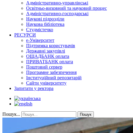
Адміністративно-управлінські
Освітньо-виховний та науковий процес
Адміністративно-господарські
Наукові підрозділи
Наукова бібліотека
Студмістечко
РЕСУРСИ
е-Університет
Підтримка користувачів
Державні закупівлі
ОЩАДБАНК оплата
ПРИВАТБАНК оплата
Поштовий сервер
Програмне забезпечення
Інституційний репозитарій
Сайти університету
Запитати у ректора
Пошук...
Пошук