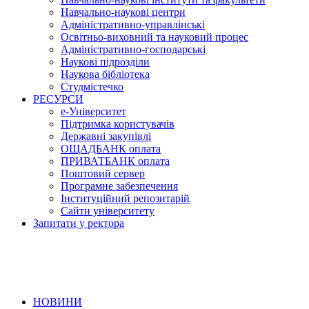
Навчально-наукові центри
Адміністративно-управлінські
Освітньо-виховний та науковий процес
Адміністративно-господарські
Наукові підрозділи
Наукова бібліотека
Студмістечко
РЕСУРСИ
е-Університет
Підтримка користувачів
Державні закупівлі
ОЩАДБАНК оплата
ПРИВАТБАНК оплата
Поштовий сервер
Програмне забезпечення
Інституційний репозитарій
Сайти університету
Запитати у ректора
НОВИНИ