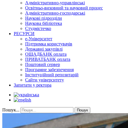
Адміністративно-управлінські
Освітньо-виховний та науковий процес
Адміністративно-господарські
Наукові підрозділи
Наукова бібліотека
Студмістечко
РЕСУРСИ
е-Університет
Підтримка користувачів
Державні закупівлі
ОЩАДБАНК оплата
ПРИВАТБАНК оплата
Поштовий сервер
Програмне забезпечення
Інституційний репозитарій
Сайти університету
Запитати у ректора
Пошук...
Пошук