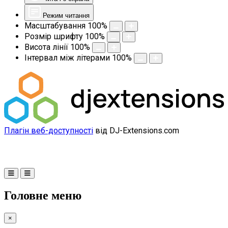
Режим читання
Масштабування
100
%
Розмір шрифту
100
%
Висота лінії
100
%
Інтервал між літерами
100
%
Плагін веб-доступності
від DJ-Extensions.com
Головне меню
×