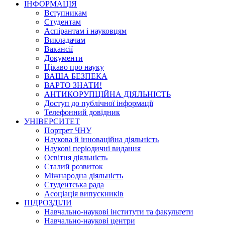
ІНФОРМАЦІЯ
Вступникам
Студентам
Аспірантам і науковцям
Викладачам
Вакансії
Документи
Цікаво про науку
ВАША БЕЗПЕКА
ВАРТО ЗНАТИ!
АНТИКОРУПЦІЙНА ДІЯЛЬНІСТЬ
Доступ до публічної інформації
Телефонний довідник
УНІВЕРСИТЕТ
Портрет ЧНУ
Наукова й інноваційна діяльність
Наукові періодичні видання
Освітня діяльність
Сталий розвиток
Міжнародна діяльність
Студентська рада
Асоціація випускників
ПІДРОЗДІЛИ
Навчально-наукові інститути та факультети
Навчально-наукові центри