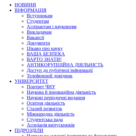
НОВИНИ
ІНФОРМАЦІЯ
Вступникам
Студентам
Аспірантам і науковцям
Викладачам
Вакансії
Документи
Цікаво про науку
ВАША БЕЗПЕКА
ВАРТО ЗНАТИ!
АНТИКОРУПЦІЙНА ДІЯЛЬНІСТЬ
Доступ до публічної інформації
Телефонний довідник
УНІВЕРСИТЕТ
Портрет ЧНУ
Наукова й інноваційна діяльність
Наукові періодичні видання
Освітня діяльність
Сталий розвиток
Міжнародна діяльність
Студентська рада
Асоціація випускників
ПІДРОЗДІЛИ
Навчально-наукові інститути та факультети