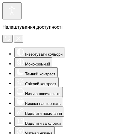
Налаштування доступності
Інвертувати кольори
Монохромний
Темний контраст
Світлий контраст
Низька насиченість
Висока насиченість
Виділити посилання
Виділити заголовки
Читач з екрана