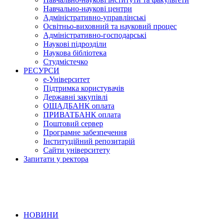
Навчально-наукові центри
Адміністративно-управлінські
Освітньо-виховний та науковий процес
Адміністративно-господарські
Наукові підрозділи
Наукова бібліотека
Студмістечко
РЕСУРСИ
е-Університет
Підтримка користувачів
Державні закупівлі
ОЩАДБАНК оплата
ПРИВАТБАНК оплата
Поштовий сервер
Програмне забезпечення
Інституційний репозитарій
Сайти університету
Запитати у ректора
НОВИНИ