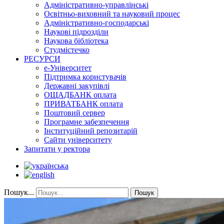
Адміністративно-управлінські
Освітньо-виховний та науковий процес
Адміністративно-господарські
Наукові підрозділи
Наукова бібліотека
Студмістечко
РЕСУРСИ
е-Університет
Підтримка користувачів
Державні закупівлі
ОЩАДБАНК оплата
ПРИВАТБАНК оплата
Поштовий сервер
Програмне забезпечення
Інституційний репозитарій
Сайти університету
Запитати у ректора
Пошук...
Пошук