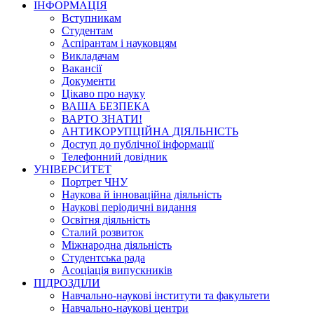
ІНФОРМАЦІЯ
Вступникам
Студентам
Аспірантам і науковцям
Викладачам
Вакансії
Документи
Цікаво про науку
ВАША БЕЗПЕКА
ВАРТО ЗНАТИ!
АНТИКОРУПЦІЙНА ДІЯЛЬНІСТЬ
Доступ до публічної інформації
Телефонний довідник
УНІВЕРСИТЕТ
Портрет ЧНУ
Наукова й інноваційна діяльність
Наукові періодичні видання
Освітня діяльність
Сталий розвиток
Міжнародна діяльність
Студентська рада
Асоціація випускників
ПІДРОЗДІЛИ
Навчально-наукові інститути та факультети
Навчально-наукові центри