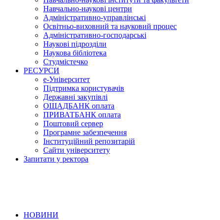
Навчально-наукові центри
Адміністративно-управлінські
Освітньо-виховний та науковий процес
Адміністративно-господарські
Наукові підрозділи
Наукова бібліотека
Студмістечко
РЕСУРСИ
е-Університет
Підтримка користувачів
Державні закупівлі
ОЩАДБАНК оплата
ПРИВАТБАНК оплата
Поштовий сервер
Програмне забезпечення
Інституційний репозитарій
Сайти університету
Запитати у ректора
НОВИНИ