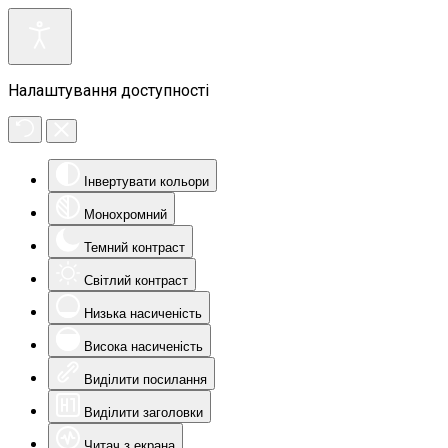
Налаштування доступності
Інвертувати кольори
Монохромний
Темний контраст
Світлий контраст
Низька насиченість
Висока насиченість
Виділити посилання
Виділити заголовки
Читач з екрана