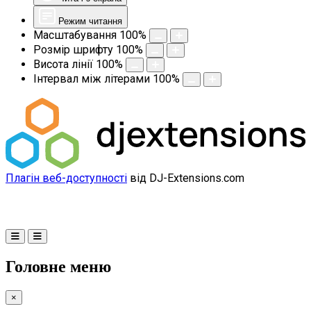
Режим читання
Масштабування
100
%
Розмір шрифту
100
%
Висота лінії
100
%
Інтервал між літерами
100
%
Плагін веб-доступності
від DJ-Extensions.com
Головне меню
×