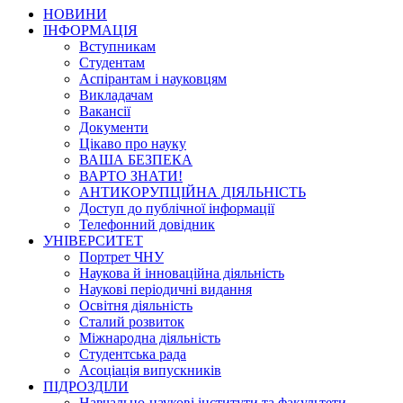
НОВИНИ
ІНФОРМАЦІЯ
Вступникам
Студентам
Аспірантам і науковцям
Викладачам
Вакансії
Документи
Цікаво про науку
ВАША БЕЗПЕКА
ВАРТО ЗНАТИ!
АНТИКОРУПЦІЙНА ДІЯЛЬНІСТЬ
Доступ до публічної інформації
Телефонний довідник
УНІВЕРСИТЕТ
Портрет ЧНУ
Наукова й інноваційна діяльність
Наукові періодичні видання
Освітня діяльність
Сталий розвиток
Міжнародна діяльність
Студентська рада
Асоціація випускників
ПІДРОЗДІЛИ
Навчально-наукові інститути та факультети